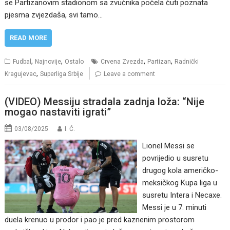
se Partizanovim stadionom sa zvučnika počela čuti poznata
pjesma zvjezdaša, svi tamo…
READ MORE
,
,
,
,
Fudbal
Najnovije
Ostalo
Crvena Zvezda
Partizan
Radnički
,
Kragujevac
Superliga Srbije
Leave a comment
(VIDEO) Messiju stradala zadnja loža: “Nije
mogao nastaviti igrati”
03/08/2025
I. Ć.
Lionel Messi se
povrijedio u susretu
drugog kola američko-
meksičkog Kupa liga u
susretu Intera i Necaxe.
Messi je u 7. minuti
duela krenuo u prodor i pao je pred kaznenim prostorom