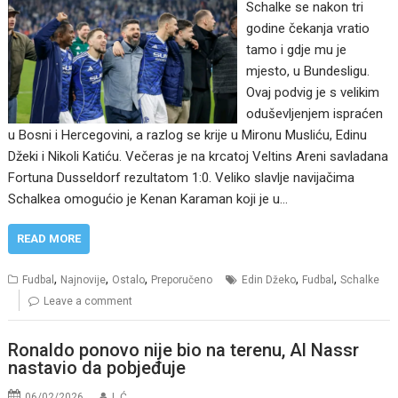
Schalke se nakon tri
godine čekanja vratio
tamo i gdje mu je
mjesto, u Bundesligu.
Ovaj podvig je s velikim
oduševljenjem ispraćen
u Bosni i Hercegovini, a razlog se krije u Mironu Musliću, Edinu
Džeki i Nikoli Katiću. Večeras je na krcatoj Veltins Areni savladana
Fortuna Dusseldorf rezultatom 1:0. Veliko slavlje navijačima
Schalkea omogućio je Kenan Karaman koji je u…
READ MORE
,
,
,
,
,
Fudbal
Najnovije
Ostalo
Preporučeno
Edin Džeko
Fudbal
Schalke
Leave a comment
Ronaldo ponovo nije bio na terenu, Al Nassr
nastavio da pobjeđuje
06/02/2026
I. Ć.