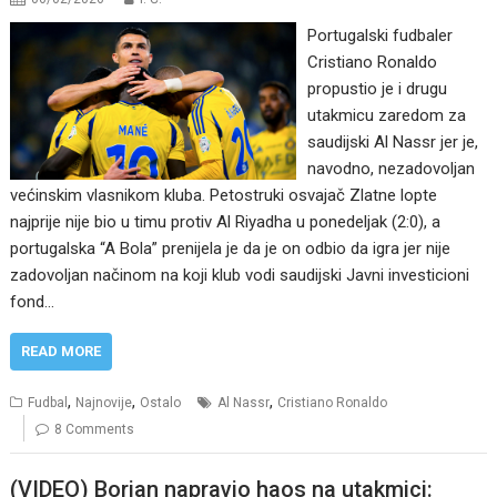
Portugalski fudbaler
Cristiano Ronaldo
propustio je i drugu
utakmicu zaredom za
saudijski Al Nassr jer je,
navodno, nezadovoljan
većinskim vlasnikom kluba. Petostruki osvajač Zlatne lopte
najprije nije bio u timu protiv Al Riyadha u ponedeljak (2:0), a
portugalska “A Bola” prenijela je da je on odbio da igra jer nije
zadovoljan načinom na koji klub vodi saudijski Javni investicioni
fond…
READ MORE
,
,
,
Fudbal
Najnovije
Ostalo
Al Nassr
Cristiano Ronaldo
8 Comments
(VIDEO) Borjan napravio haos na utakmici: