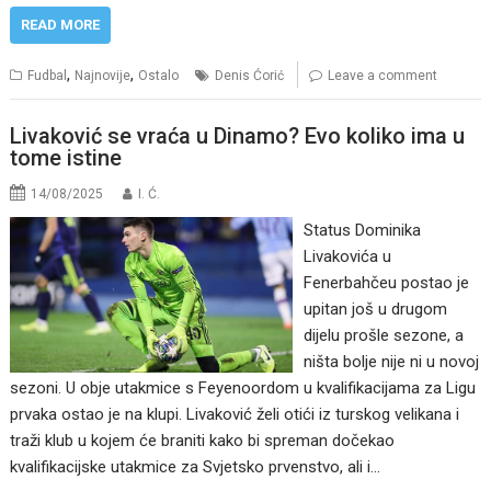
READ MORE
,
,
Fudbal
Najnovije
Ostalo
Denis Ćorić
Leave a comment
Livaković se vraća u Dinamo? Evo koliko ima u
tome istine
14/08/2025
I. Ć.
Status Dominika
Livakovića u
Fenerbahčeu postao je
upitan još u drugom
dijelu prošle sezone, a
ništa bolje nije ni u novoj
sezoni. U obje utakmice s Feyenoordom u kvalifikacijama za Ligu
prvaka ostao je na klupi. Livaković želi otići iz turskog velikana i
traži klub u kojem će braniti kako bi spreman dočekao
kvalifikacijske utakmice za Svjetsko prvenstvo, ali i…