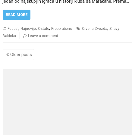
jedan od najskupljih igrača u historiji kluba sa Marakane. Prema…
READ MORE
,
,
,
,
Fudbal
Najnovije
Ostalo
Preporučeno
Crvena Zvezda
Shavy
Babicka
Leave a comment
Posts
Older posts
navigation