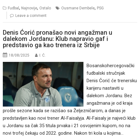
,
,
,
Fudbal
Najnovije
Ostalo
Ousmane Dembele
PSG
Leave a comment
Denis Ćorić pronašao novi angažman u
dalekom Jordanu: Klub napravio gaf i
predstavio ga kao trenera iz Srbije
18/08/2025
I. Ć.
Bosanskohercegovački
fudbalski stručnjak
Denis Ćorić će trenersku
karijeru nastaviti u
dalekom Jordanu. Bez
angažmana je od kraja
prošle sezone kada se razišao sa Željezničarom, a danas je
predstavljen kao novi trener Al-Faisalyja. Al-Faisaly je najveći klub
u Jordanu sa čak 35 titula prvaka i 21 osvojenim kupom, no na
novi trofej čekaju od 2022. godine. Nakon tri kola u kojima…