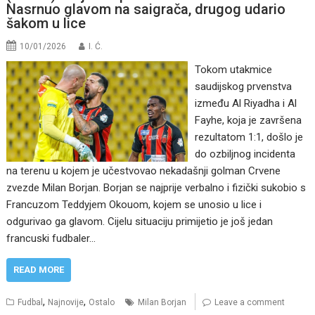
Nasrnuo glavom na saigrača, drugog udario
šakom u lice
10/01/2026
I. Ć.
Tokom utakmice
saudijskog prvenstva
između Al Riyadha i Al
Fayhe, koja je završena
rezultatom 1:1, došlo je
do ozbiljnog incidenta
na terenu u kojem je učestvovao nekadašnji golman Crvene
zvezde Milan Borjan. Borjan se najprije verbalno i fizički sukobio s
Francuzom Teddyjem Okouom, kojem se unosio u lice i
odgurivao ga glavom. Cijelu situaciju primijetio je još jedan
francuski fudbaler…
READ MORE
,
,
Fudbal
Najnovije
Ostalo
Milan Borjan
Leave a comment