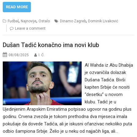
READ MORE
,
,
,
Fudbal
Najnovije
Ostalo
Dinamo Zagreb
Dominik Livaković
Leave a comment
Dušan Tadić konačno ima novi klub
08/08/2025
I. Ć.
Al Wahda iz Abu Dhabija
je ozvaničila dolazak
Dušana Tadića. Bivši
kapiten Srbije će nositi
“desetku” u novom
klubu. Tadić je u
Ujedinjenim Arapskim Emiratima potpisao ugovor na godinu plus
godinu. Crvena zvezda je tokom prethodna dva mjeseca imala
pokušaje da dovede Tadića, ali je iskusni ofanzivac nekoliko puta
odbio šampiona Srbije. Želio je u neku od najjačih liga, ali…