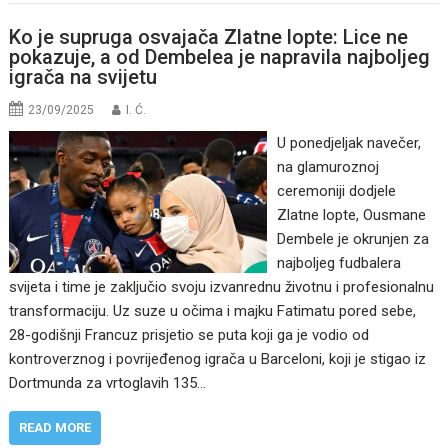
Ko je supruga osvajača Zlatne lopte: Lice ne
pokazuje, a od Dembelea je napravila najboljeg
igrača na svijetu
23/09/2025
I. Ć.
U ponedjeljak navečer,
na glamuroznoj
ceremoniji dodjele
Zlatne lopte, Ousmane
Dembele je okrunjen za
najboljeg fudbalera
svijeta i time je zaključio svoju izvanrednu životnu i profesionalnu
transformaciju. Uz suze u očima i majku Fatimatu pored sebe,
28-godišnji Francuz prisjetio se puta koji ga je vodio od
kontroverznog i povrijeđenog igrača u Barceloni, koji je stigao iz
Dortmunda za vrtoglavih 135…
READ MORE