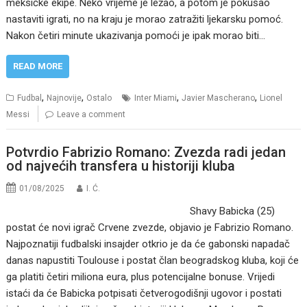
meksičke ekipe. Neko vrijeme je ležao, a potom je pokušao
nastaviti igrati, no na kraju je morao zatražiti ljekarsku pomoć.
Nakon četiri minute ukazivanja pomoći je ipak morao biti…
READ MORE
,
,
,
,
Fudbal
Najnovije
Ostalo
Inter Miami
Javier Mascherano
Lionel
Messi
Leave a comment
Potvrdio Fabrizio Romano: Zvezda radi jedan
od najvećih transfera u historiji kluba
01/08/2025
I. Ć.
Shavy Babicka (25)
postat će novi igrač Crvene zvezde, objavio je Fabrizio Romano.
Najpoznatiji fudbalski insajder otkrio je da će gabonski napadač
danas napustiti Toulouse i postat član beogradskog kluba, koji će
ga platiti četiri miliona eura, plus potencijalne bonuse. Vrijedi
istaći da će Babicka potpisati četverogodišnji ugovor i postati