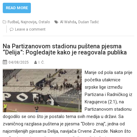
READ MORE
,
,
,
Fudbal
Najnovije
Ostalo
Al Wahda
Dušan Tadić
Leave a comment
Na Partizanovom stadionu puštena pjesma
“Delija”: Pogledajte kako je reagovala publika
04/08/2025
I. Ć.
Manje od pola sata prije
početka utakmice
srpske lige između
Partizana i Radničkog iz
Kragujevca (2:1), na
Partizanovom stadionu
dogodilo se ono što je postalo tema svih medija u državi. Sa
zvaničnog razglasa puštena je pjesma “Dobro znaj”, jedna od
najomiljenijih pjesama Delija, navijača Crvene Zvezde. Nakon što