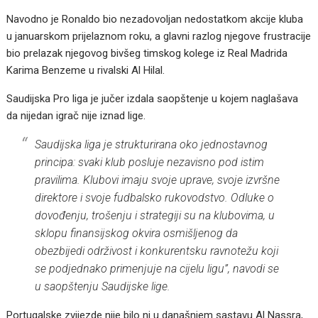
Navodno je Ronaldo bio nezadovoljan nedostatkom akcije kluba
u januarskom prijelaznom roku, a glavni razlog njegove frustracije
bio prelazak njegovog bivšeg timskog kolege iz Real Madrida
Karima Benzeme u rivalski Al Hilal.
Saudijska Pro liga je jučer izdala saopštenje u kojem naglašava
da nijedan igrač nije iznad lige.
Saudijska liga je strukturirana oko jednostavnog
principa: svaki klub posluje nezavisno pod istim
pravilima. Klubovi imaju svoje uprave, svoje izvršne
direktore i svoje fudbalsko rukovodstvo. Odluke o
dovođenju, trošenju i strategiji su na klubovima, u
sklopu finansijskog okvira osmišljenog da
obezbijedi održivost i konkurentsku ravnotežu koji
se podjednako primenjuje na cijelu ligu”, navodi se
u saopštenju Saudijske lige.
Portugalske zvijezde nije bilo ni u današnjem sastavu Al Nassra,