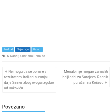
Fudbal
Najnovije
Ostalo
,
Al Nassr
Cristiano Ronaldo
Post
Ne mogu da se pomire s
Menalo nije mogao zamisliti
navigation
rezultatom: Italijani sumnjaju
bolji debi za Sarajevo, Radnik
da je Sinner zbog ovoga izgubio
poražen na Koševu
od Đokovića
Povezano