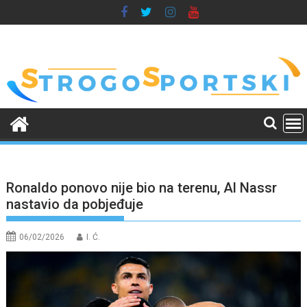
Skip
to
content
Ronaldo ponovo nije bio na terenu, Al Nassr
nastavio da pobjeđuje
06/02/2026
I. Ć.