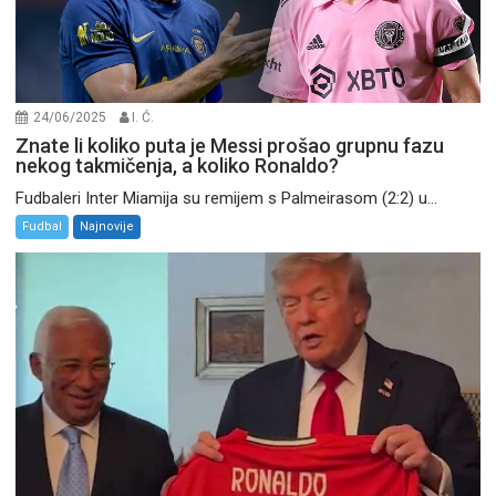
24/06/2025
I. Ć.
Znate li koliko puta je Messi prošao grupnu fazu
nekog takmičenja, a koliko Ronaldo?
Fudbaleri Inter Miamija su remijem s Palmeirasom (2:2) u...
Fudbal
Najnovije