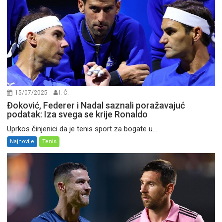
15/07/2025
I. Ć.
Đoković, Federer i Nadal saznali poražavajuć
podatak: Iza svega se krije Ronaldo
Uprkos činjenici da je tenis sport za bogate u...
Najnovije
Tenis