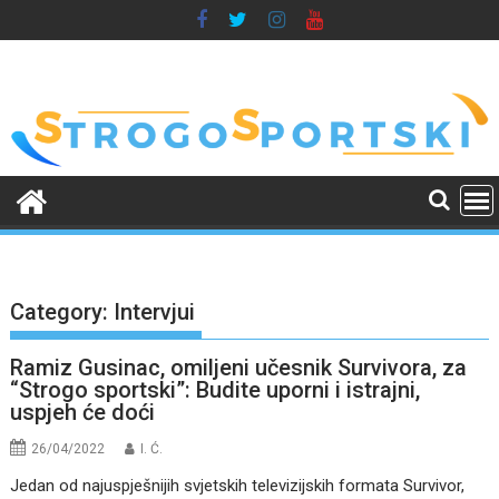
Skip
to
content
Category:
Intervjui
Ramiz Gusinac, omiljeni učesnik Survivora, za
“Strogo sportski”: Budite uporni i istrajni,
uspjeh će doći
26/04/2022
I. Ć.
Jedan od najuspješnijih svjetskih televizijskih formata Survivor,