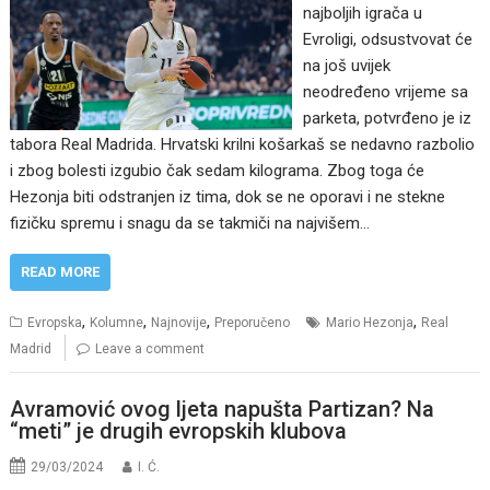
najboljih igrača u
Evroligi, odsustvovat će
na još uvijek
neodređeno vrijeme sa
parketa, potvrđeno je iz
tabora Real Madrida. Hrvatski krilni košarkaš se nedavno razbolio
i zbog bolesti izgubio čak sedam kilograma. Zbog toga će
Hezonja biti odstranjen iz tima, dok se ne oporavi i ne stekne
fizičku spremu i snagu da se takmiči na najvišem…
READ MORE
,
,
,
,
Evropska
Kolumne
Najnovije
Preporučeno
Mario Hezonja
Real
Madrid
Leave a comment
Avramović ovog ljeta napušta Partizan? Na
“meti” je drugih evropskih klubova
29/03/2024
I. Ć.