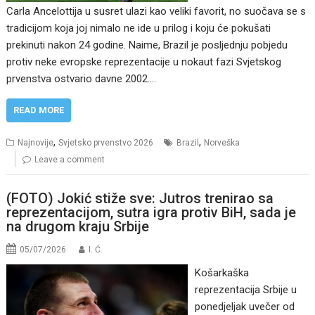
Carla Ancelottija u susret ulazi kao veliki favorit, no suočava se s
tradicijom koja joj nimalo ne ide u prilog i koju će pokušati
prekinuti nakon 24 godine. Naime, Brazil je posljednju pobjedu
protiv neke evropske reprezentacije u nokaut fazi Svjetskog
prvenstva ostvario davne 2002.…
READ MORE
,
,
Najnovije
Svjetsko prvenstvo 2026
Brazil
Norveška
Leave a comment
(FOTO) Jokić stiže sve: Jutros trenirao sa
reprezentacijom, sutra igra protiv BiH, sada je
na drugom kraju Srbije
05/07/2026
I. Ć.
Košarkaška
reprezentacija Srbije u
ponedjeljak uvečer od