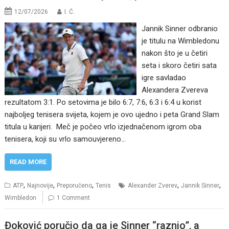
12/07/2026
I. Ć.
Jannik Sinner odbranio
je titulu na Wimbledonu
nakon što je u četiri
seta i skoro četiri sata
igre savladao
Alexandera Zvereva
rezultatom 3:1. Po setovima je bilo 6:7, 7:6, 6:3 i 6:4 u korist
najboljeg tenisera svijeta, kojem je ovo ujedno i peta Grand Slam
titula u karijeri. Meč je počeo vrlo izjednačenom igrom oba
tenisera, koji su vrlo samouvjereno…
READ MORE
,
,
,
,
,
ATP
Najnovije
Preporučeno
Tenis
Alexander Zverev
Jannik Sinner
Wimbledon
1 Comment
Đoković poručio da ga je Sinner “raznio”, a