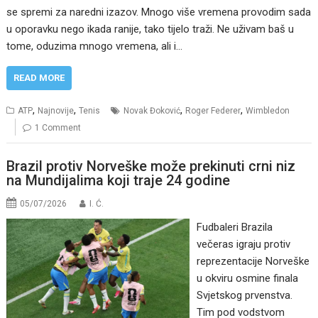
se spremi za naredni izazov. Mnogo više vremena provodim sada
u oporavku nego ikada ranije, tako tijelo traži. Ne uživam baš u
tome, oduzima mnogo vremena, ali i…
READ MORE
,
,
,
,
ATP
Najnovije
Tenis
Novak Đoković
Roger Federer
Wimbledon
1 Comment
Brazil protiv Norveške može prekinuti crni niz
na Mundijalima koji traje 24 godine
05/07/2026
I. Ć.
Fudbaleri Brazila
večeras igraju protiv
reprezentacije Norveške
u okviru osmine finala
Svjetskog prvenstva.
Tim pod vodstvom