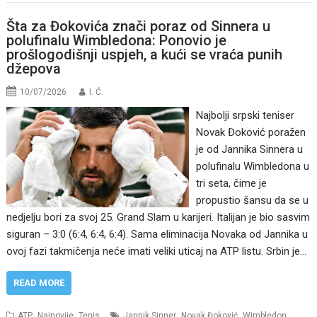
Šta za Đokovića znači poraz od Sinnera u
polufinalu Wimbledona: Ponovio je
prošlogodišnji uspjeh, a kući se vraća punih
džepova
10/07/2026
I. Ć.
Najbolji srpski teniser
Novak Đoković poražen
je od Jannika Sinnera u
polufinalu Wimbledona u
tri seta, čime je
propustio šansu da se u
nedjelju bori za svoj 25. Grand Slam u karijeri. Italijan je bio sasvim
siguran – 3:0 (6:4, 6:4, 6:4). Sama eliminacija Novaka od Jannika u
ovoj fazi takmičenja neće imati veliki uticaj na ATP listu. Srbin je…
READ MORE
,
,
,
,
ATP
Najnovije
Tenis
Jannik Sinner
Novak Đoković
Wimbledon