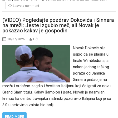
Leave a comment
(VIDEO) Pogledajte pozdrav Đokovića i Sinnera
na mreži: Jeste izgubio meč, ali Novak je
pokazao kakav je gospodin
10/07/2026
I. Ć.
Novak Đoković nije
uspio da se plasira u
finale Wimbledona, a
nakon jednog teškog
poraza od Jannika
Sinnera prišao je na
mrežu i srdačno zagrlio i čestitao Italijanu koji će igrati za novu
Grand Slam titulu. Kakav šampion i jeste, Novak je nasmijan
krenuo ka centru travnjaka i istinski pozdravio Italijana koji je sa
3:0 u setovima zaista bio bolji…
READ MORE