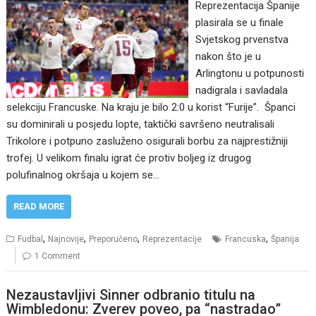
Reprezentacija Španije
plasirala se u finale
Svjetskog prvenstva
nakon što je u
Arlingtonu u potpunosti
nadigrala i savladala
selekciju Francuske. Na kraju je bilo 2:0 u korist “Furije”. Španci
su dominirali u posjedu lopte, taktički savršeno neutralisali
Trikolore i potpuno zasluženo osigurali borbu za najprestižniji
trofej. U velikom finalu igrat će protiv boljeg iz drugog
polufinalnog okršaja u kojem se…
READ MORE
,
,
,
,
Fudbal
Najnovije
Preporučeno
Reprezentacije
Francuska
Španija
1 Comment
Nezaustavljivi Sinner odbranio titulu na
Wimbledonu: Zverev poveo, pa “nastradao”