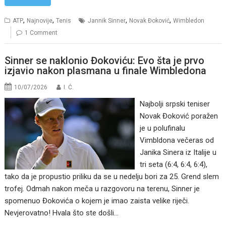
,
,
,
,
ATP
Najnovije
Tenis
Jannik Sinner
Novak Đoković
Wimbledon
1 Comment
Sinner se naklonio Đokoviću: Evo šta je prvo
izjavio nakon plasmana u finale Wimbledona
10/07/2026
I. Ć.
Najbolji srpski teniser
Novak Đoković poražen
je u polufinalu
Vimbldona večeras od
Janika Sinera iz Italije u
tri seta (6:4, 6:4, 6:4),
tako da je propustio priliku da se u nedelju bori za 25. Grend slem
trofej. Odmah nakon meča u razgovoru na terenu, Sinner je
spomenuo Đokovića o kojem je imao zaista velike riječi.
Nevjerovatno! Hvala što ste došli…