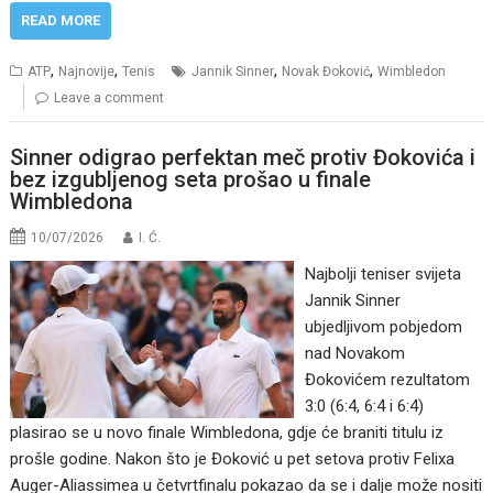
READ MORE
,
,
,
,
ATP
Najnovije
Tenis
Jannik Sinner
Novak Đoković
Wimbledon
Leave a comment
Sinner odigrao perfektan meč protiv Đokovića i
bez izgubljenog seta prošao u finale
Wimbledona
10/07/2026
I. Ć.
Najbolji teniser svijeta
Jannik Sinner
ubjedljivom pobjedom
nad Novakom
Đokovićem rezultatom
3:0 (6:4, 6:4 i 6:4)
plasirao se u novo finale Wimbledona, gdje će braniti titulu iz
prošle godine. Nakon što je Đoković u pet setova protiv Felixa
Auger-Aliassimea u četvrtfinalu pokazao da se i dalje može nositi