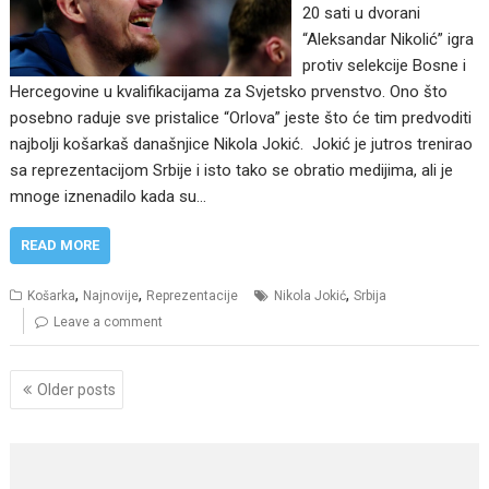
20 sati u dvorani
“Aleksandar Nikolić” igra
protiv selekcije Bosne i
Hercegovine u kvalifikacijama za Svjetsko prvenstvo. Ono što
posebno raduje sve pristalice “Orlova” jeste što će tim predvoditi
najbolji košarkaš današnjice Nikola Jokić. Jokić je jutros trenirao
sa reprezentacijom Srbije i isto tako se obratio medijima, ali je
mnoge iznenadilo kada su…
READ MORE
,
,
,
Košarka
Najnovije
Reprezentacije
Nikola Jokić
Srbija
Leave a comment
Posts
Older posts
navigation