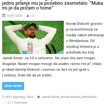
jedno pitanje mu je posebno zasmetalo: “Muka
mi je da pričam o tome”
10/07/2026
I. Ć.
Novak Đoković govorio
je na konferenciji za
medije nakon eliminacije
s Wimbledona. Od
srpskog tenisera je u
polufinalu bio bolji
Jannik Sinner sa 3:0 u setovima. Ne znam šta sam mogao
drugačije. Nisam mogao mnogo da uradim, raznio me je”, rekao
je nikad iskreniji Đoković i osvrnuo se da li će još igrati u
Londonu: Volio bih da se vratim…
READ MORE
,
,
,
,
ATP
Najnovije
Tenis
Jannik Sinner
Novak Đoković
Wimbledon
1 Comment