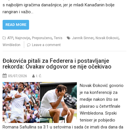
s najboljim igračima današnjice, jer je mladi Kanađanin bolje
rangiran i važio…
READ MORE
,
,
,
,
,
ATP
Najnovije
Preporučeno
Tenis
Jannik Sinner
Novak Đoković
Wimbledon
Leave a comment
Đokovića pitali za Federera i postavljanje
rekorda: Ovakav odgovor se nije očekivao
05/07/2026
I. Ć.
Novak Đoković govorio
je na konferenciji za
medije nakon što se
plasirao u četvrtfinale
Wimbledona. Srpski
teniser je pobijedio
Romana Safiullina sa 3:1 u setovima i sada će imati dva dana da