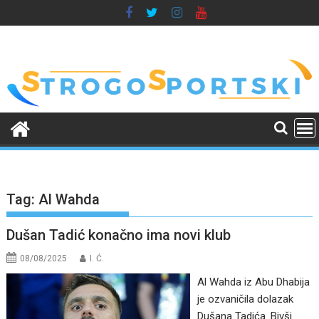
Skip
to
content
Tag:
Al Wahda
Dušan Tadić konačno ima novi klub
08/08/2025
I. Ć.
Al Wahda iz Abu Dhabija
je ozvaničila dolazak
Dušana Tadića. Bivši