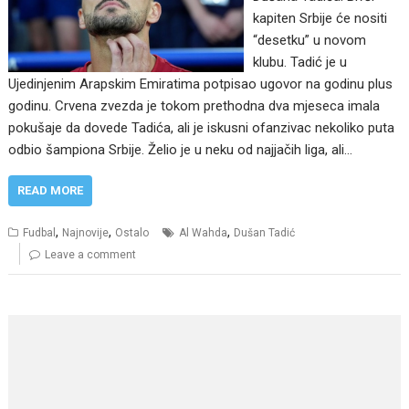
kapiten Srbije će nositi
“desetku” u novom
klubu. Tadić je u
Ujedinjenim Arapskim Emiratima potpisao ugovor na godinu plus
godinu. Crvena zvezda je tokom prethodna dva mjeseca imala
pokušaje da dovede Tadića, ali je iskusni ofanzivac nekoliko puta
odbio šampiona Srbije. Želio je u neku od najjačih liga, ali…
READ MORE
,
,
,
Fudbal
Najnovije
Ostalo
Al Wahda
Dušan Tadić
Leave a comment