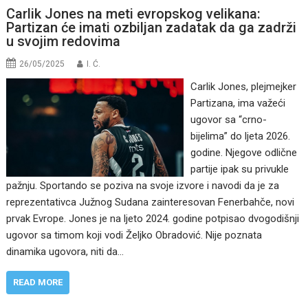
Carlik Jones na meti evropskog velikana:
Partizan će imati ozbiljan zadatak da ga zadrži
u svojim redovima
26/05/2025
I. Ć.
Carlik Jones, plejmejker
Partizana, ima važeći
ugovor sa “crno-
bijelima” do ljeta 2026.
godine. Njegove odlične
partije ipak su privukle
pažnju. Sportando se poziva na svoje izvore i navodi da je za
reprezentativca Južnog Sudana zainteresovan Fenerbahče, novi
prvak Evrope. Jones je na ljeto 2024. godine potpisao dvogodišnji
ugovor sa timom koji vodi Željko Obradović. Nije poznata
dinamika ugovora, niti da…
READ MORE