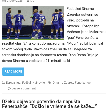
24/09/2025
I. Ć.
Fudbaleri Dinamo
Zagreba ostvarili su
veliku pobjedu na
otvaranju Evropa lige.
Večeras je na Maksimiru
“pao” Fenerbahče, a
rezultat glasi 3:1 u korist domaćeg tima. “Modri” su bili bolji rival
tokom većeg dijela utakmice i znali su da se i nagrade za
terensku dominaciju na domaćem terenu. Dion Drena Beljo je
doveo Dinamo u vodstvo u 21. minuti, da bi…
READ MORE
,
,
,
Evropa liga
Fudbal
Najnovije
Dinamo Zagreb
Fenerbahce
Leave a comment
Džeko objavom potvrdio da napušta
Fenerbahče: “Došlo je vrijeme da se kaže….”