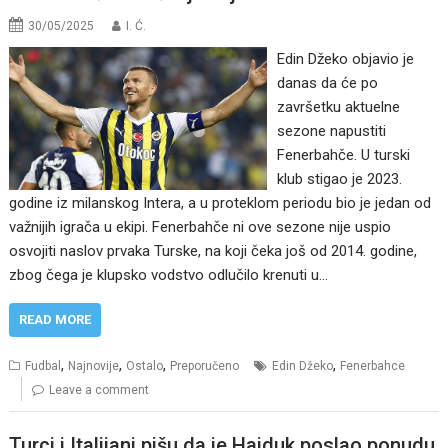
30/05/2025
I. Ć.
Edin Džeko objavio je
danas da će po
završetku aktuelne
sezone napustiti
Fenerbahče. U turski
klub stigao je 2023.
godine iz milanskog Intera, a u proteklom periodu bio je jedan od
važnijih igrača u ekipi. Fenerbahče ni ove sezone nije uspio
osvojiti naslov prvaka Turske, na koji čeka još od 2014. godine,
zbog čega je klupsko vodstvo odlučilo krenuti u…
READ MORE
,
,
,
,
Fudbal
Najnovije
Ostalo
Preporučeno
Edin Džeko
Fenerbahce
Leave a comment
Turci i Italijani pišu da je Hajduk poslao ponudu