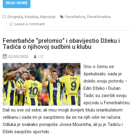
READ MORE
,
,
,
Evropska
Košarka
Najnovije
Fenerbahce
Panathinaikos
Leave a comment
Fenerbahče “prelomio” i obavijestio Džeku i
Tadića o njihovoj sudbini u klubu
02/05/2025
I. Ć.
Ono o čemu se
špekulisalo, sada je
dobilo svoju potvrdu –
Edin Džeko i Dušan
Tadić su završili svoju
epizodu u Fenerbahčeu.
Dali su sve od sebe, ali nisu mogli donijeti titulu istanbulskom
velikanu i sada im je saopšteno da se na njih više ne računa.
Odluka je svakako ponajviše Josea Mourinha, ali ju je Tadiću i
Džeki saopštio sportski…