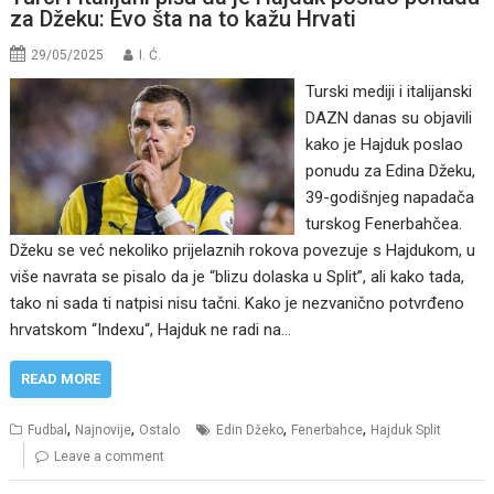
za Džeku: Evo šta na to kažu Hrvati
29/05/2025
I. Ć.
Turski mediji i italijanski
DAZN danas su objavili
kako je Hajduk poslao
ponudu za Edina Džeku,
39-godišnjeg napadača
turskog Fenerbahčea.
Džeku se već nekoliko prijelaznih rokova povezuje s Hajdukom, u
više navrata se pisalo da je “blizu dolaska u Split”, ali kako tada,
tako ni sada ti natpisi nisu tačni. Kako je nezvanično potvrđeno
hrvatskom “Indexu“, Hajduk ne radi na…
READ MORE
,
,
,
,
Fudbal
Najnovije
Ostalo
Edin Džeko
Fenerbahce
Hajduk Split
Leave a comment