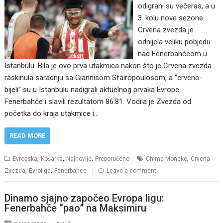
odigrani su večeras, a u
3. kolu nove sezone
Crvena zvezda je
odnijela veliku pobjedu
nad Fenerbahčeom u
Istanbulu. Bila je ovo prva utakmica nakon što je Crvena zvezda
raskinula saradnju sa Giannisom Sfairopoulosom, a “crveno-
bijeli” su u Istanbulu nadigrali aktuelnog prvaka Evrope
Fenerbahče i slavili rezultatom 86:81. Vodila je Zvezda od
početka do kraja utakmice i…
READ MORE
,
,
,
,
Evropska
Košarka
Najnovije
Preporučeno
Chima Moneke
Crvena
,
,
Zvezda
Evroliga
Fenerbahce
Leave a comment
Dinamo sjajno započeo Evropa ligu:
Fenerbahče “pao” na Maksimiru