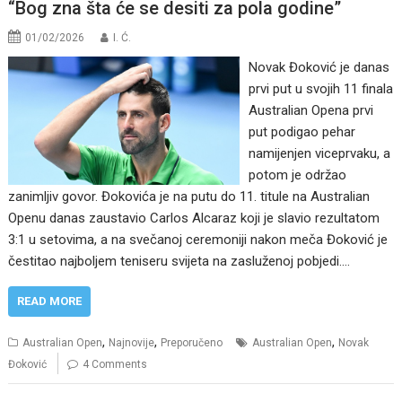
“Bog zna šta će se desiti za pola godine”
01/02/2026
I. Ć.
Novak Đoković je danas
prvi put u svojih 11 finala
Australian Opena prvi
put podigao pehar
namijenjen viceprvaku, a
potom je održao
zanimljiv govor. Đokovića je na putu do 11. titule na Australian
Openu danas zaustavio Carlos Alcaraz koji je slavio rezultatom
3:1 u setovima, a na svečanoj ceremoniji nakon meča Đoković je
čestitao najboljem teniseru svijeta na zasluženoj pobjedi.…
READ MORE
,
,
,
Australian Open
Najnovije
Preporučeno
Australian Open
Novak
Đoković
4 Comments