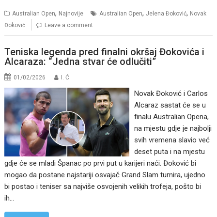
,
,
,
Australian Open
Najnovije
Australian Open
Jelena Đoković
Novak
Đoković
Leave a comment
Teniska legenda pred finalni okršaj Đokovića i
Alcaraza: “Jedna stvar će odlučiti”
01/02/2026
I. Ć.
Novak Đoković i Carlos
Alcaraz sastat će se u
finalu Australian Opena,
na mjestu gdje je najbolji
svih vremena slavio već
deset puta i na mjestu
gdje će se mladi Španac po prvi put u karijeri naći. Đoković bi
mogao da postane najstariji osvajač Grand Slam turnira, ujedno
bi postao i teniser sa najviše osvojenih velikih trofeja, pošto bi
ih…