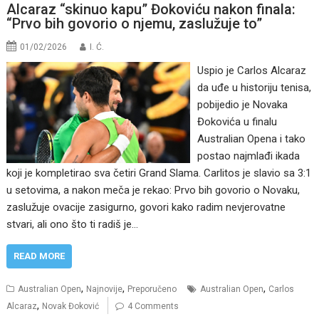
Alcaraz “skinuo kapu” Đokoviću nakon finala:
“Prvo bih govorio o njemu, zaslužuje to”
01/02/2026
I. Ć.
Uspio je Carlos Alcaraz
da uđe u historiju tenisa,
pobijedio je Novaka
Đokovića u finalu
Australian Opena i tako
postao najmlađi ikada
koji je kompletirao sva četiri Grand Slama. Carlitos je slavio sa 3:1
u setovima, a nakon meča je rekao: Prvo bih govorio o Novaku,
zaslužuje ovacije zasigurno, govori kako radim nevjerovatne
stvari, ali ono što ti radiš je…
READ MORE
,
,
,
Australian Open
Najnovije
Preporučeno
Australian Open
Carlos
,
Alcaraz
Novak Đoković
4 Comments