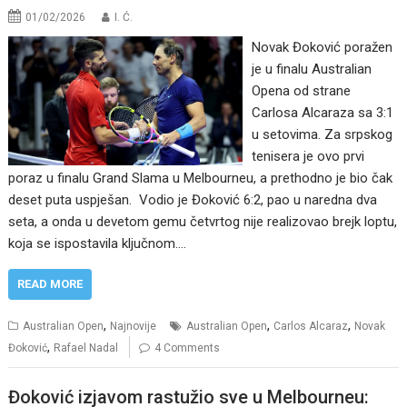
01/02/2026
I. Ć.
Novak Đoković poražen
je u finalu Australian
Opena od strane
Carlosa Alcaraza sa 3:1
u setovima. Za srpskog
tenisera je ovo prvi
poraz u finalu Grand Slama u Melbourneu, a prethodno je bio čak
deset puta uspješan. Vodio je Đoković 6:2, pao u naredna dva
seta, a onda u devetom gemu četvrtog nije realizovao brejk loptu,
koja se ispostavila ključnom.…
READ MORE
,
,
,
Australian Open
Najnovije
Australian Open
Carlos Alcaraz
Novak
,
Đoković
Rafael Nadal
4 Comments
Đoković izjavom rastužio sve u Melbourneu: