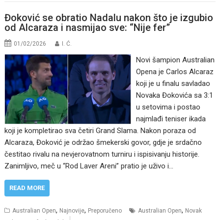
Đoković se obratio Nadalu nakon što je izgubio
od Alcaraza i nasmijao sve: “Nije fer”
01/02/2026
I. Ć.
Novi šampion Australian
Opena je Carlos Alcaraz
koji je u finalu savladao
Novaka Đokovića sa 3:1
u setovima i postao
najmlađi teniser ikada
koji je kompletirao sva četiri Grand Slama. Nakon poraza od
Alcaraza, Đoković je održao šmekerski govor, gdje je srdačno
čestitao rivalu na nevjerovatnom turniru i ispisivanju historije.
Zanimljivo, meč u “Rod Laver Areni” pratio je uživo i…
READ MORE
,
,
,
Australian Open
Najnovije
Preporučeno
Australian Open
Novak