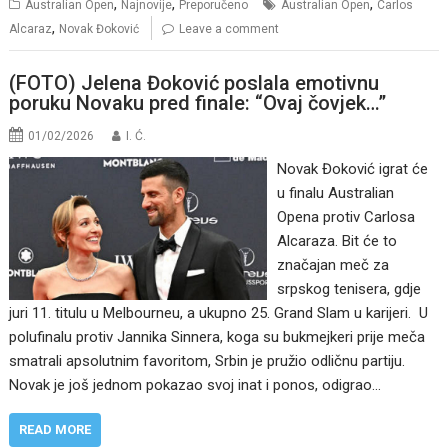
,
,
,
Australian Open
Najnovije
Preporučeno
Australian Open
Carlos
,
Alcaraz
Novak Đoković
Leave a comment
(FOTO) Jelena Đoković poslala emotivnu
poruku Novaku pred finale: “Ovaj čovjek…”
01/02/2026
I. Ć.
Novak Đoković igrat će
u finalu Australian
Opena protiv Carlosa
Alcaraza. Bit će to
značajan meč za
srpskog tenisera, gdje
juri 11. titulu u Melbourneu, a ukupno 25. Grand Slam u karijeri. U
polufinalu protiv Jannika Sinnera, koga su bukmejkeri prije meča
smatrali apsolutnim favoritom, Srbin je pružio odličnu partiju.
Novak je još jednom pokazao svoj inat i ponos, odigrao…
READ MORE