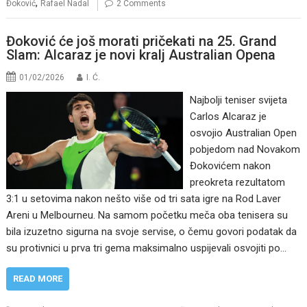
,
Đoković
Rafael Nadal
2 Comments
Đoković će još morati pričekati na 25. Grand
Slam: Alcaraz je novi kralj Australian Opena
01/02/2026
I. Ć.
Najbolji teniser svijeta
Carlos Alcaraz je
osvojio Australian Open
pobjedom nad Novakom
Đokovićem nakon
preokreta rezultatom
3:1 u setovima nakon nešto više od tri sata igre na Rod Laver
Areni u Melbourneu. Na samom početku meča oba tenisera su
bila izuzetno sigurna na svoje servise, o čemu govori podatak da
su protivnici u prva tri gema maksimalno uspijevali osvojiti po…
READ MORE