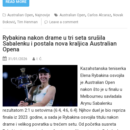
READ MORE
,
,
,
Australian Open
Najnovije
Australian Open
Carlos Alcaraz
Novak
,
Đoković
Tim Henman
Leave a comment
Rybakina nakon drame u tri seta srušila
Sabalenku i postala nova kraljica Australian
Opena
31/01/2026
I. Ć.
Kazahstanska teniserka
Elena Rybakina osvojila
je Australian Open
nakon što je u finalu u
Melbourneu savladala
Arynu Sabalenku
rezultatom 2:1 u setovima (6:4, 4:6, 6:4). Njihov duel je bio repriza
finala iz 2023. godine, a sada je Rybakina osvojila titulu nakon
drame i velikog povratka u trećem setu. Od početka susreta