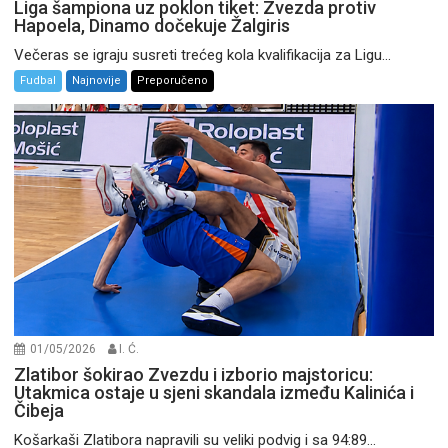
Liga šampiona uz poklon tiket: Zvezda protiv
Hapoela, Dinamo dočekuje Žalgiris
Večeras se igraju susreti trećeg kola kvalifikacija za Ligu...
Fudbal
Najnovije
Preporučeno
01/05/2026
I. Ć.
Zlatibor šokirao Zvezdu i izborio majstoricu:
Utakmica ostaje u sjeni skandala između Kalinića i
Čibeja
Košarkaši Zlatibora napravili su veliki podvig i sa 94:89...