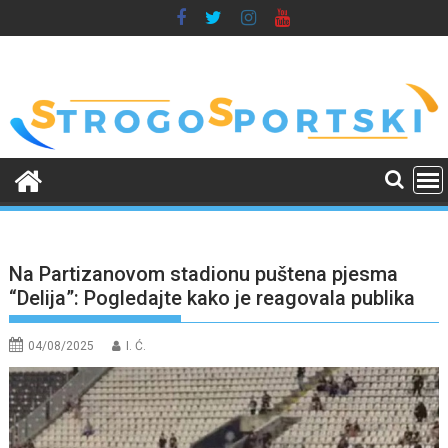
Skip
to
content
Na Partizanovom stadionu puštena pjesma
“Delija”: Pogledajte kako je reagovala publika
04/08/2025
I. Ć.