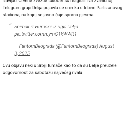
Navijači Crvene zvezde također su reagirali. Na zvaničnoj
Telegram grupi Delija pojavila se snimka s tribine Partizanovog
stadiona, na kojoj se jasno čuje sporna pjesma.
Snimak iz Humske iz ugla Delija
pic.twitter.com/pymG1kWWR1
— FantomBeograda (@FantomBeograda)
August
3, 2025
Ovu objavu neki u Srbiji tumače kao to da su Delije preuzele
odgovornost za sabotažu najvećeg rivala.