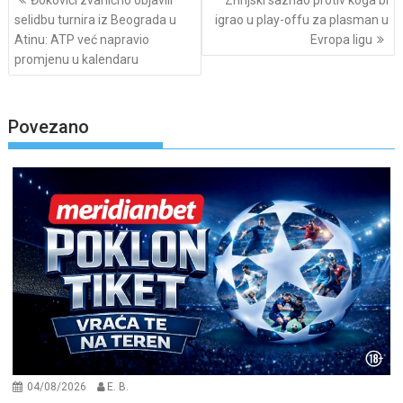
Đokovići zvanično objavili
Zrinjski saznao protiv koga bi
navigation
selidbu turnira iz Beograda u
igrao u play-offu za plasman u
Atinu: ATP već napravio
Evropa ligu
promjenu u kalendaru
Povezano
04/08/2026
E. B.