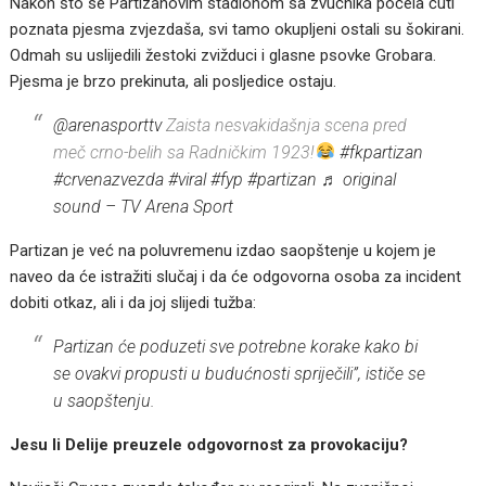
Nakon što se Partizanovim stadionom sa zvučnika počela čuti
poznata pjesma zvjezdaša, svi tamo okupljeni ostali su šokirani.
Odmah su uslijedili žestoki zvižduci i glasne psovke Grobara.
Pjesma je brzo prekinuta, ali posljedice ostaju.
@arenasporttv
Zaista nesvakidašnja scena pred
meč crno-belih sa Radničkim 1923!
#fkpartizan
#crvenazvezda
#viral
#fyp
#partizan
♬ original
sound – TV Arena Sport
Partizan je već na poluvremenu izdao saopštenje u kojem je
naveo da će istražiti slučaj i da će odgovorna osoba za incident
dobiti otkaz, ali i da joj slijedi tužba:
Partizan će poduzeti sve potrebne korake kako bi
se ovakvi propusti u budućnosti spriječili”, ističe se
u saopštenju.
Jesu li Delije preuzele odgovornost za provokaciju?