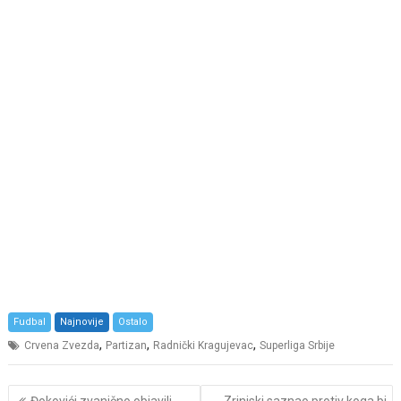
Fudbal
Najnovije
Ostalo
,
,
,
Crvena Zvezda
Partizan
Radnički Kragujevac
Superliga Srbije
Post