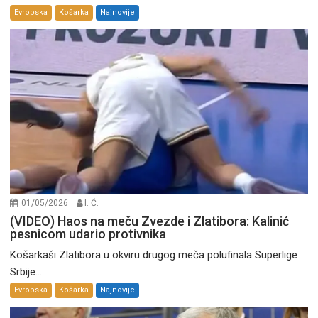
Evropska
Košarka
Najnovije
01/05/2026
I. Ć.
(VIDEO) Haos na meču Zvezde i Zlatibora: Kalinić
pesnicom udario protivnika
Košarkaši Zlatibora u okviru drugog meča polufinala Superlige
Srbije...
Evropska
Košarka
Najnovije