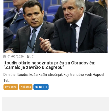
01/05/2026
I. Ć.
Itoudis otkrio nepoznatu priču za Obradovića:
“Zamalo je završio u Zagrebu”
Dimitris Itoudis, košarkaški stručnjak koji trenutno vodi Hapoel
Tel...
Evropska
Košarka
Najnovije