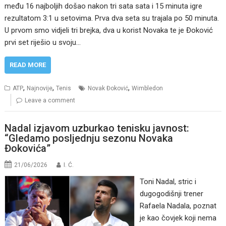
među 16 najboljih došao nakon tri sata sata i 15 minuta igre
rezultatom 3:1 u setovima. Prva dva seta su trajala po 50 minuta.
U prvom smo vidjeli tri brejka, dva u korist Novaka te je Đoković
prvi set riješio u svoju…
READ MORE
,
,
,
ATP
Najnovije
Tenis
Novak Đoković
Wimbledon
Leave a comment
Nadal izjavom uzburkao tenisku javnost:
“Gledamo posljednju sezonu Novaka
Đokovića”
21/06/2026
I. Ć.
Toni Nadal, stric i
dugogodišnji trener
Rafaela Nadala, poznat
je kao čovjek koji nema