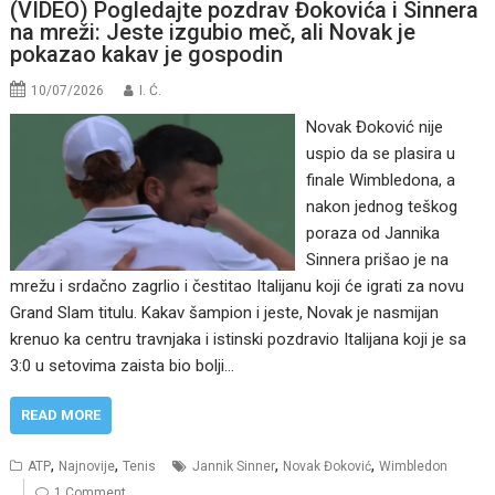
(VIDEO) Pogledajte pozdrav Đokovića i Sinnera
na mreži: Jeste izgubio meč, ali Novak je
pokazao kakav je gospodin
10/07/2026
I. Ć.
Novak Đoković nije
uspio da se plasira u
finale Wimbledona, a
nakon jednog teškog
poraza od Jannika
Sinnera prišao je na
mrežu i srdačno zagrlio i čestitao Italijanu koji će igrati za novu
Grand Slam titulu. Kakav šampion i jeste, Novak je nasmijan
krenuo ka centru travnjaka i istinski pozdravio Italijana koji je sa
3:0 u setovima zaista bio bolji…
READ MORE
,
,
,
,
ATP
Najnovije
Tenis
Jannik Sinner
Novak Đoković
Wimbledon
1 Comment