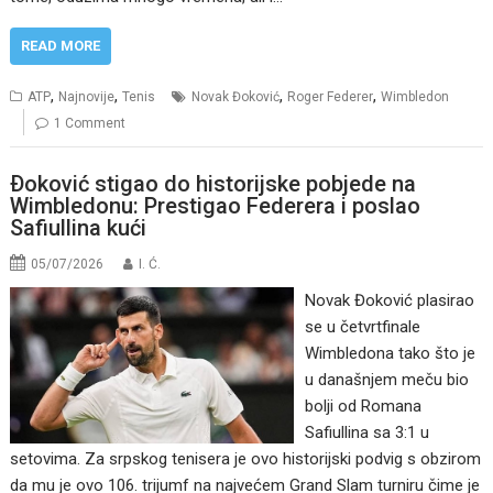
READ MORE
,
,
,
,
ATP
Najnovije
Tenis
Novak Đoković
Roger Federer
Wimbledon
1 Comment
Ðoković stigao do historijske pobjede na
Wimbledonu: Prestigao Federera i poslao
Safiullina kući
05/07/2026
I. Ć.
Novak Đoković plasirao
se u četvrtfinale
Wimbledona tako što je
u današnjem meču bio
bolji od Romana
Safiullina sa 3:1 u
setovima. Za srpskog tenisera je ovo historijski podvig s obzirom
da mu je ovo 106. trijumf na najvećem Grand Slam turniru čime je