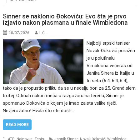
Sinner se naklonio Đokoviću: Evo šta je prvo
izjavio nakon plasmana u finale Wimbledona
10/07/2026
I. Ć.
Najbolji srpski teniser
Novak Đoković poražen
je u polufinalu
Vimbldona večeras od
Janika Sinera iz Italije u
tri seta (6:4, 6:4, 6:4),
tako da je propustio priliku da se u nedelju bori za 25. Grend slem
trofej. Odmah nakon meča u razgovoru na terenu, Sinner je
spomenuo Đokovića o kojem je imao zaista velike riječi.
Nevjerovatno! Hvala što ste došli…
READ MORE
,
,
,
,
ATP
Najnovije
Tenis
Jannik Sinner
Novak Đoković
Wimbledon