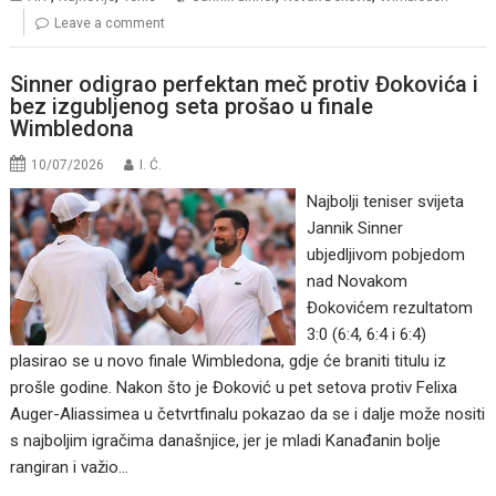
Leave a comment
Sinner odigrao perfektan meč protiv Đokovića i
bez izgubljenog seta prošao u finale
Wimbledona
10/07/2026
I. Ć.
Najbolji teniser svijeta
Jannik Sinner
ubjedljivom pobjedom
nad Novakom
Đokovićem rezultatom
3:0 (6:4, 6:4 i 6:4)
plasirao se u novo finale Wimbledona, gdje će braniti titulu iz
prošle godine. Nakon što je Đoković u pet setova protiv Felixa
Auger-Aliassimea u četvrtfinalu pokazao da se i dalje može nositi
s najboljim igračima današnjice, jer je mladi Kanađanin bolje
rangiran i važio…