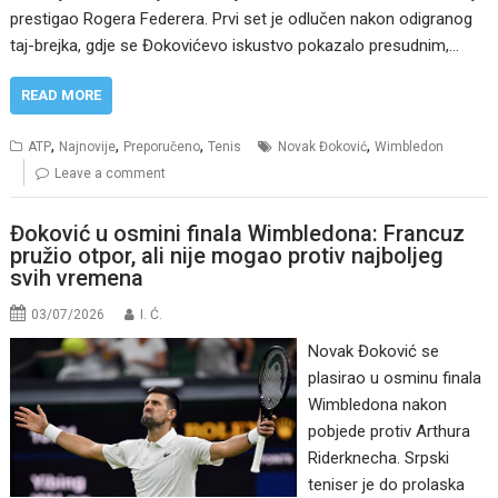
prestigao Rogera Federera. Prvi set je odlučen nakon odigranog
taj-brejka, gdje se Đokovićevo iskustvo pokazalo presudnim,…
READ MORE
,
,
,
,
ATP
Najnovije
Preporučeno
Tenis
Novak Đoković
Wimbledon
Leave a comment
Đoković u osmini finala Wimbledona: Francuz
pružio otpor, ali nije mogao protiv najboljeg
svih vremena
03/07/2026
I. Ć.
Novak Đoković se
plasirao u osminu finala
Wimbledona nakon
pobjede protiv Arthura
Riderknecha. Srpski
teniser je do prolaska