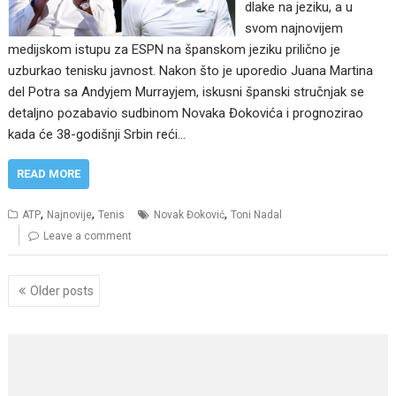
dlake na jeziku, a u
svom najnovijem
medijskom istupu za ESPN na španskom jeziku prilično je
uzburkao tenisku javnost. Nakon što je uporedio Juana Martina
del Potra sa Andyjem Murrayjem, iskusni španski stručnjak se
detaljno pozabavio sudbinom Novaka Đokovića i prognozirao
kada će 38-godišnji Srbin reći…
READ MORE
,
,
,
ATP
Najnovije
Tenis
Novak Đoković
Toni Nadal
Leave a comment
Posts
Older posts
navigation