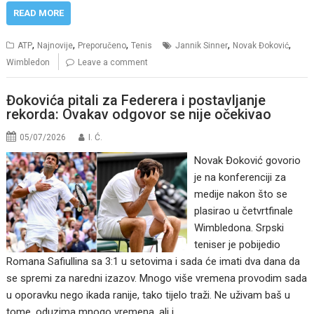
READ MORE
,
,
,
,
,
ATP
Najnovije
Preporučeno
Tenis
Jannik Sinner
Novak Đoković
Wimbledon
Leave a comment
Đokovića pitali za Federera i postavljanje
rekorda: Ovakav odgovor se nije očekivao
05/07/2026
I. Ć.
Novak Đoković govorio
je na konferenciji za
medije nakon što se
plasirao u četvrtfinale
Wimbledona. Srpski
teniser je pobijedio
Romana Safiullina sa 3:1 u setovima i sada će imati dva dana da
se spremi za naredni izazov. Mnogo više vremena provodim sada
u oporavku nego ikada ranije, tako tijelo traži. Ne uživam baš u
tome, oduzima mnogo vremena, ali i…