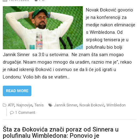
Novak Đoković govorio
je na konferenciji za
medije nakon eliminacije
s Wimbledona. Od
srpskog tenisera je u
polufinalu bio bolji
Jannik Sinner sa 3:0 u setovima. Ne znam šta sam mogao
drugačije. Nisam mogao mnogo da uradim, raznio me je”, rekao
je nikad iskreniji Đoković i osvrnuo se da li će još igrati u
Londonu: Volio bih da se vratim…
READ MORE
,
,
,
,
ATP
Najnovije
Tenis
Jannik Sinner
Novak Đoković
Wimbledon
1 Comment
Šta za Đokovića znači poraz od Sinnera u
polufinalu Wimbledona: Ponovio je