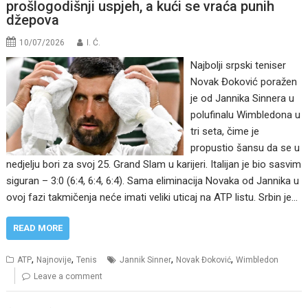
prošlogodišnji uspjeh, a kući se vraća punih
džepova
10/07/2026
I. Ć.
Najbolji srpski teniser
Novak Đoković poražen
je od Jannika Sinnera u
polufinalu Wimbledona u
tri seta, čime je
propustio šansu da se u
nedjelju bori za svoj 25. Grand Slam u karijeri. Italijan je bio sasvim
siguran – 3:0 (6:4, 6:4, 6:4). Sama eliminacija Novaka od Jannika u
ovoj fazi takmičenja neće imati veliki uticaj na ATP listu. Srbin je…
READ MORE
,
,
,
,
ATP
Najnovije
Tenis
Jannik Sinner
Novak Đoković
Wimbledon
Leave a comment