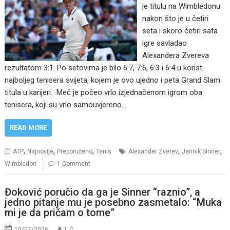
je titulu na Wimbledonu
nakon što je u četiri
seta i skoro četiri sata
igre savladao
Alexandera Zvereva
rezultatom 3:1. Po setovima je bilo 6:7, 7:6, 6:3 i 6:4 u korist
najboljeg tenisera svijeta, kojem je ovo ujedno i peta Grand Slam
titula u karijeri. Meč je počeo vrlo izjednačenom igrom oba
tenisera, koji su vrlo samouvjereno…
READ MORE
,
,
,
,
,
ATP
Najnovije
Preporučeno
Tenis
Alexander Zverev
Jannik Sinner
Wimbledon
1 Comment
Đoković poručio da ga je Sinner “raznio”, a
jedno pitanje mu je posebno zasmetalo: “Muka
mi je da pričam o tome”
10/07/2026
I. Ć.