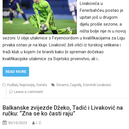
Livakovića u
Fenerbahčeu postao je
upitan još u drugom
dijelu prošle sezone, a
ništa bolje nije ni u novoj
sezoni. U obje utakmice s Feyenoordom u kvalifikacijama za Ligu
prvaka ostao je na klupi. Livaković želi otići iz turskog velikana i
traži klub u kojem će braniti kako bi spreman dočekao
kvalifikacijske utakmice za Svjetsko prvenstvo, ali i…
READ MORE
,
,
,
Fudbal
Najnovije
Ostalo
Dinamo Zagreb
Dominik Livaković
Leave a comment
Balkanske zvijezde Džeko, Tadić i Livaković na
ručku: “Zna se ko časti raju”
30/10/2023
I. Ć.