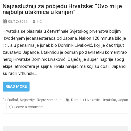
Najzaslužniji za pobjedu Hrvatske: “Ovo mi je
najbolja utakmica u karijeri”
05/12/2022
I. Ć.
Hrvatska se plasirala u četvrtfinale Svjetskog prvenstva boljim
izvođenjem jedanaesteraca od Japana. Nakon 120 minuta bilo je
1:1, a u penalima je junak bio Dominik Livaković, koji je čak triput
zaustavio Japance. Utakmicu je odmah po završetku komentirao
heroj Hrvatske Dominik Livaković. Osjećaj je super, najprije zbog
ekipe, atmosfera je sjajna. Hvala navijačima koji su došli. Japanci
su radili vrhunski…
READ MORE
,
,
,
,
Fudbal
Najnovije
Reprezentacije
Dominik Livaković
Hrvatska
Japan
Leave a comment