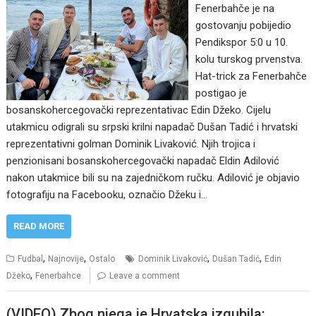
Fenerbahče je na
gostovanju pobijedio
Pendikspor 5:0 u 10.
kolu turskog prvenstva.
Hat-trick za Fenerbahče
postigao je
bosanskohercegovački reprezentativac Edin Džeko. Cijelu
utakmicu odigrali su srpski krilni napadač Dušan Tadić i hrvatski
reprezentativni golman Dominik Livaković. Njih trojica i
penzionisani bosanskohercegovački napadač Eldin Adilović
nakon utakmice bili su na zajedničkom ručku. Adilović je objavio
fotografiju na Facebooku, označio Džeku i…
READ MORE
,
,
,
,
Fudbal
Najnovije
Ostalo
Dominik Livaković
Dušan Tadić
Edin
,
Džeko
Fenerbahce
Leave a comment
(VIDEO) Zbog njega je Hrvatska izgubila: