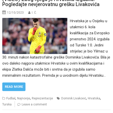
Pogledajte nevjerovatnu grešku Livakovića
12/10/2023
I. Ć.
Hrvatska je u Osijeku u
utakmici 6. kola
kvalifikacija za Evropsko
prvenstvo 2024. izgubila
od Turske 1:0. Jedini
strijelac je bio Yilmaz u
30. minuti nakon katastrofalne greške Dominika Livakovića. Bila je
ovo daleko najgora utakmice Hrvatske u ovim kvalifikacijama i
ekipa Zlatka Dalića može biti i sretna da je izgubila samo
minimalnim rezultatom. Premda je u uvodnom dijelu Hrvatsku…
READ MORE
,
,
,
,
Fudbal
Najnovije
Reprezentacije
Dominik Livaković
Hrvatska
Turska
Leave a comment