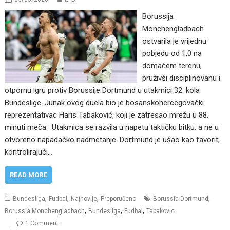
Borussija
Monchengladbach
ostvarila je vrijednu
pobjedu od 1:0 na
domaćem terenu,
pruživši disciplinovanu i
otpornu igru ​​​​protiv Borussije Dortmund u utakmici 32. kola
Bundeslige. Junak ovog duela bio je bosanskohercegovački
reprezentativac Haris Tabaković, koji je zatresao mrežu u 88.
minuti meča. Utakmica se razvila u napetu taktičku bitku, a ne u
otvoreno napadačko nadmetanje. Dortmund je ušao kao favorit,
kontrolirajući…
READ MORE
,
,
,
,
Bundesliga
Fudbal
Najnovije
Preporučeno
Borussia Dortmund
,
,
,
Borussia Monchengladbach
Bundesliga
Fudbal
Tabakovic
1 Comment