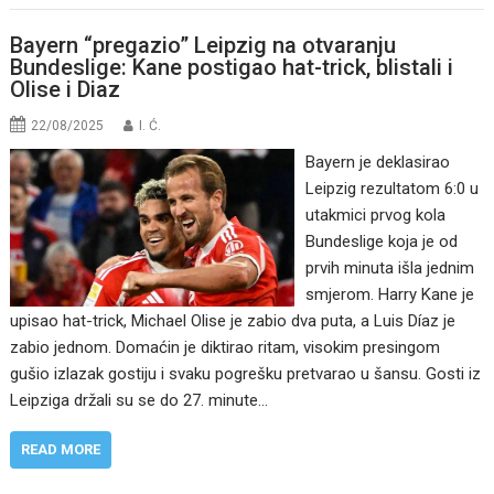
Bayern “pregazio” Leipzig na otvaranju
Bundeslige: Kane postigao hat-trick, blistali i
Olise i Diaz
22/08/2025
I. Ć.
Bayern je deklasirao
Leipzig rezultatom 6:0 u
utakmici prvog kola
Bundeslige koja je od
prvih minuta išla jednim
smjerom. Harry Kane je
upisao hat-trick, Michael Olise je zabio dva puta, a Luis Díaz je
zabio jednom. Domaćin je diktirao ritam, visokim presingom
gušio izlazak gostiju i svaku pogrešku pretvarao u šansu. Gosti iz
Leipziga držali su se do 27. minute…
READ MORE