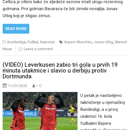
Celtica je otkrio kako će sljedeće sezone imati ulogu rezervnog
golmana. Prvi golman Bavaraca će biti zimski novajlija Jonas
Urbig koji je stigao zimus…
READ MORE
,
,
,
,
Bundesliga
Fudbal
Najnovije
Bayern Munchen
Jonas Urbig
Manuel
Neuer
Leave a comment
(VIDEO) Leverkusen zabio tri gola u prvih 19
minuta utakmice i slavio u derbiju protiv
Dortmunda
11/01/2025
I. Ć.
U petak je nastavljeno
takmičenje u njemačkoj
Bundesligi, a u prvoj
utakmici 16. kola
fudbaleri Bayera