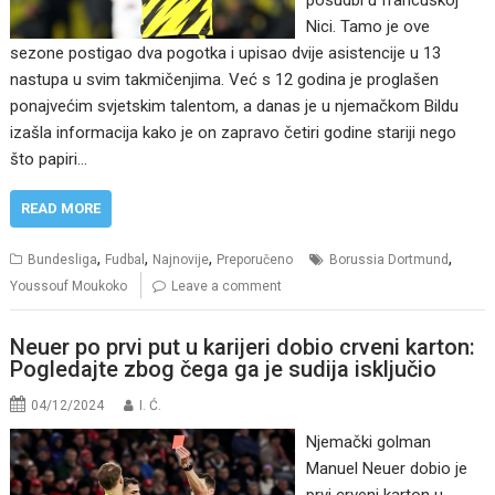
posudbi u francuskoj
Nici. Tamo je ove
sezone postigao dva pogotka i upisao dvije asistencije u 13
nastupa u svim takmičenjima. Već s 12 godina je proglašen
ponajvećim svjetskim talentom, a danas je u njemačkom Bildu
izašla informacija kako je on zapravo četiri godine stariji nego
što papiri…
READ MORE
,
,
,
,
Bundesliga
Fudbal
Najnovije
Preporučeno
Borussia Dortmund
Youssouf Moukoko
Leave a comment
Neuer po prvi put u karijeri dobio crveni karton:
Pogledajte zbog čega ga je sudija isključio
04/12/2024
I. Ć.
Njemački golman
Manuel Neuer dobio je
prvi crveni karton u