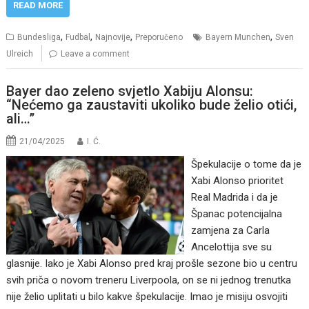
READ MORE
,
,
,
,
Bundesliga
Fudbal
Najnovije
Preporučeno
Bayern Munchen
Sven
Ulreich
Leave a comment
Bayer dao zeleno svjetlo Xabiju Alonsu:
“Nećemo ga zaustaviti ukoliko bude želio otići,
ali…”
21/04/2025
I. Ć.
Špekulacije o tome da je
Xabi Alonso prioritet
Real Madrida i da je
Španac potencijalna
zamjena za Carla
Ancelottija sve su
glasnije. Iako je Xabi Alonso pred kraj prošle sezone bio u centru
svih priča o novom treneru Liverpoola, on se ni jednog trenutka
nije želio uplitati u bilo kakve špekulacije. Imao je misiju osvojiti