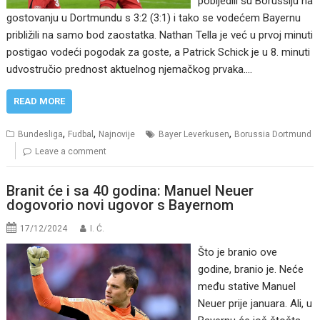
pobijedili su Borussiju na
gostovanju u Dortmundu s 3:2 (3:1) i tako se vodećem Bayernu
približili na samo bod zaostatka. Nathan Tella je već u prvoj minuti
postigao vodeći pogodak za goste, a Patrick Schick je u 8. minuti
udvostručio prednost aktuelnog njemačkog prvaka.…
READ MORE
,
,
,
Bundesliga
Fudbal
Najnovije
Bayer Leverkusen
Borussia Dortmund
Leave a comment
Branit će i sa 40 godina: Manuel Neuer
dogovorio novi ugovor s Bayernom
17/12/2024
I. Ć.
Što je branio ove
godine, branio je. Neće
među stative Manuel
Neuer prije januara. Ali, u