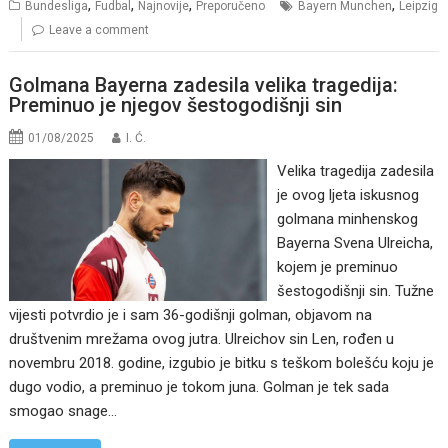
,
,
,
,
Bundesliga
Fudbal
Najnovije
Preporučeno
Bayern Munchen
Leipzig
Leave a comment
Golmana Bayerna zadesila velika tragedija:
Preminuo je njegov šestogodišnji sin
01/08/2025
I. Ć.
Velika tragedija zadesila
je ovog ljeta iskusnog
golmana minhenskog
Bayerna Svena Ulreicha,
kojem je preminuo
šestogodišnji sin. Tužne
vijesti potvrdio je i sam 36-godišnji golman, objavom na
društvenim mrežama ovog jutra. Ulreichov sin Len, rođen u
novembru 2018. godine, izgubio je bitku s teškom bolešću koju je
dugo vodio, a preminuo je tokom juna. Golman je tek sada
smogao snage…