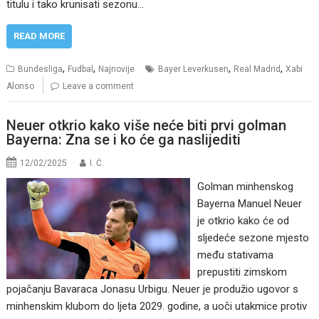
titulu i tako krunisati sezonu…
READ MORE
,
,
,
,
Bundesliga
Fudbal
Najnovije
Bayer Leverkusen
Real Madrid
Xabi
Alonso
Leave a comment
Neuer otkrio kako više neće biti prvi golman
Bayerna: Zna se i ko će ga naslijediti
12/02/2025
I. Ć.
Golman minhenskog
Bayerna Manuel Neuer
je otkrio kako će od
sljedeće sezone mjesto
među stativama
prepustiti zimskom
pojačanju Bavaraca Jonasu Urbigu. Neuer je produžio ugovor s
minhenskim klubom do ljeta 2029. godine, a uoči utakmice protiv