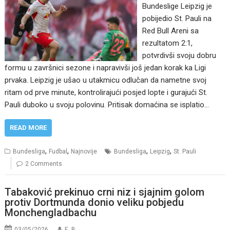
Bundeslige Leipzig je
pobijedio St. Pauli na
Red Bull Areni sa
rezultatom 2:1,
potvrdivši svoju dobru
formu u završnici sezone i napravivši još jedan korak ka Ligi
prvaka. Leipzig je ušao u utakmicu odlučan da nametne svoj
ritam od prve minute, kontrolirajući posjed lopte i gurajući St.
Pauli duboko u svoju polovinu. Pritisak domaćina se isplatio…
READ MORE
,
,
,
,
Bundesliga
Fudbal
Najnovije
Bundesliga
Leipzig
St. Pauli
2 Comments
Tabaković prekinuo crni niz i sjajnim golom
protiv Dortmunda donio veliku pobjedu
Monchengladbachu
03/05/2026
E. B.