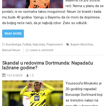
Bayernu će još štošta
reći. Nema u planu da se
povlači, ni ne razmatra takvu mogućnost. Neuer će braniti i kada
mu bude 40 godina. Vjeruju u Bayernu da će moći da doprinese,
da boljeg neće naći, da je najbolji izbor. Zato su odlučili…
READ MORE
,
,
,
,
Bundesliga
Fudbal
Najnovije
Preporučeno
Bayern Munchen
Manuel Neuer
Leave a comment
Skandal u redovima Dortmunda: Napadaču
lažirane godine?
13/12/2024
I. Ć.
Youssoufa Moukoko je
20-godišnji napadač
Borussije Dortmund koji
se trenutno nalazi na