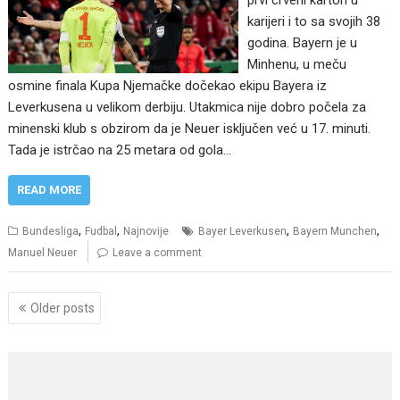
karijeri i to sa svojih 38
godina. Bayern je u
Minhenu, u meču
osmine finala Kupa Njemačke dočekao ekipu Bayera iz
Leverkusena u velikom derbiju. Utakmica nije dobro počela za
minenski klub s obzirom da je Neuer isključen već u 17. minuti.
Tada je istrčao na 25 metara od gola…
READ MORE
,
,
,
,
Bundesliga
Fudbal
Najnovije
Bayer Leverkusen
Bayern Munchen
Manuel Neuer
Leave a comment
Posts
Older posts
navigation