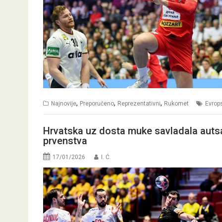
,
,
,
Najnovije
Preporučeno
Reprezentativni
Rukomet
Evrop
Hrvatska uz dosta muke savladala auts
prvenstva
17/01/2026
I. Ć.