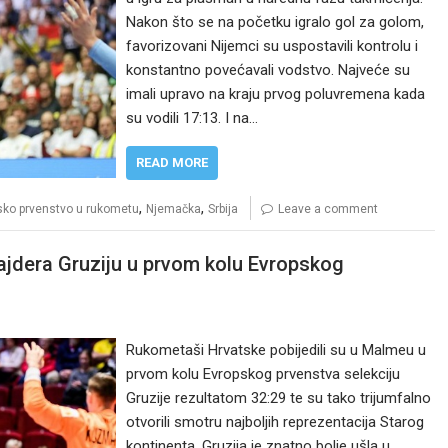
Nakon što se na početku igralo gol za golom,
favorizovani Nijemci su uspostavili kontrolu i
konstantno povećavali vodstvo. Najveće su
imali upravo na kraju prvog poluvremena kada
su vodili 17:13. I na…
READ MORE
,
,
sko prvenstvo u rukometu
Njemačka
Srbija
Leave a comment
ajdera Gruziju u prvom kolu Evropskog
Rukometaši Hrvatske pobijedili su u Malmeu u
prvom kolu Evropskog prvenstva selekciju
Gruzije rezultatom 32:29 te su tako trijumfalno
otvorili smotru najboljih reprezentacija Starog
kontinenta. Gruzija je znatno bolje ušla u