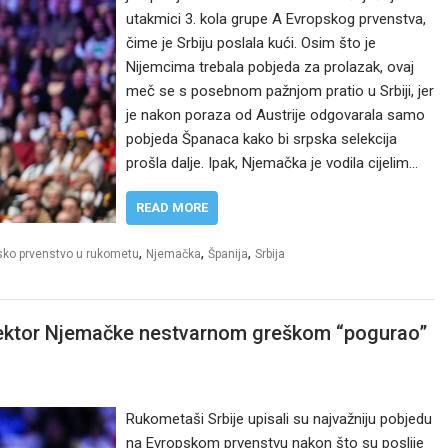
utakmici 3. kola grupe A Evropskog prvenstva,
čime je Srbiju poslala kući. Osim što je
Nijemcima trebala pobjeda za prolazak, ovaj
meč se s posebnom pažnjom pratio u Srbiji, jer
je nakon poraza od Austrije odgovarala samo
pobjeda Španaca kako bi srpska selekcija
prošla dalje. Ipak, Njemačka je vodila cijelim…
READ MORE
,
,
,
sko prvenstvo u rukometu
Njemačka
Španija
Srbija
Selektor Njemačke nestvarnom greškom “pogurao”
Rukometaši Srbije upisali su najvažniju pobjedu
na Evropskom prvenstvu nakon što su poslije