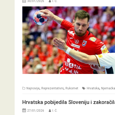
30/01/2026
I. Ć.
,
,
,
Najnovije
Reprezentativni
Rukomet
Hrvatska
Njemačk
Hrvatska pobijedila Sloveniju i zakorači
27/01/2026
I. Ć.