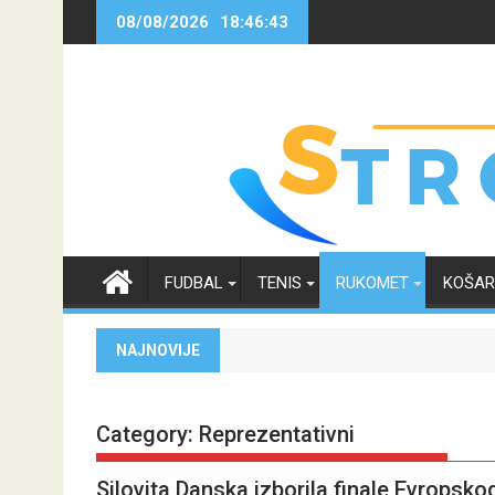
Skip
08/08/2026
18:46:45
to
content
FUDBAL
TENIS
RUKOMET
KOŠA
NAJNOVIJE
Category:
Reprezentativni
Silovita Danska izborila finale Evropskog