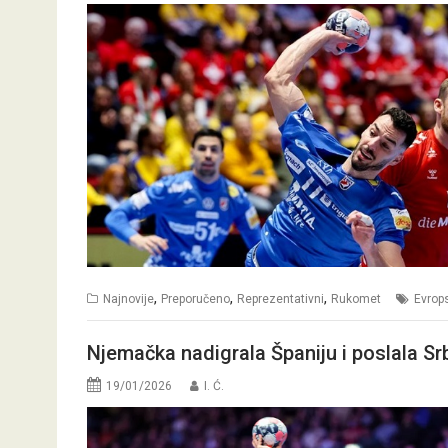
,
,
,
Najnovije
Preporučeno
Reprezentativni
Rukomet
Evrop
Njemačka nadigrala Španiju i poslala Srb
19/01/2026
I. Ć.