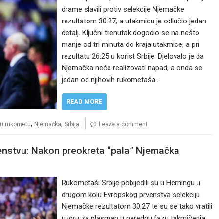
drame slavili protiv selekcije Njemačke
rezultatom 30:27, a utakmicu je odlučio jedan
detalj. Ključni trenutak dogodio se na nešto
manje od tri minuta do kraja utakmice, a pri
rezultatu 26:25 u korist Srbije. Djelovalo je da
Njemačka neće realizovati napad, a onda se
jedan od njihovih rukometaša…
READ MORE
,
,
 u rukometu
Njemačka
Srbija
Leave a comment
enstvu: Nakon preokreta “pala” Njemačka
Rukometaši Srbije pobijedili su u Herningu u
drugom kolu Evropskog prvenstva selekciju
Njemačke rezultatom 30:27 te su se tako vratili
u igru za plasman u narednu fazu takmičenja.