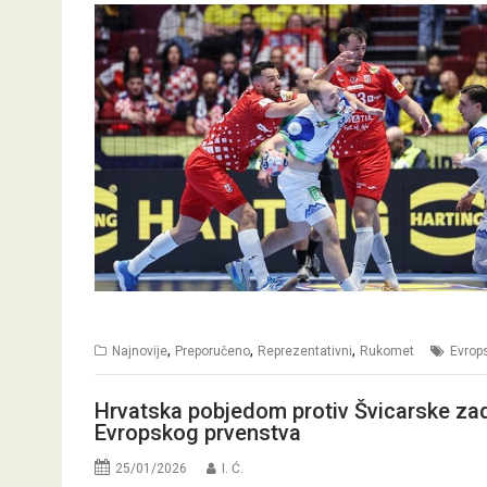
,
,
,
Najnovije
Preporučeno
Reprezentativni
Rukomet
Evrop
Hrvatska pobjedom protiv Švicarske zadr
Evropskog prvenstva
25/01/2026
I. Ć.