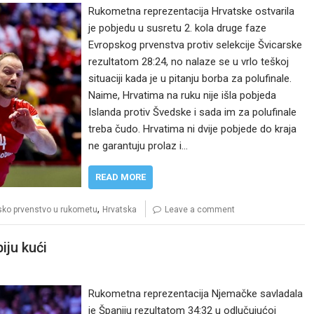
Rukometna reprezentacija Hrvatske ostvarila
je pobjedu u susretu 2. kola druge faze
Evropskog prvenstva protiv selekcije Švicarske
rezultatom 28:24, no nalaze se u vrlo teškoj
situaciji kada je u pitanju borba za polufinale.
Naime, Hrvatima na ruku nije išla pobjeda
Islanda protiv Švedske i sada im za polufinale
treba čudo. Hrvatima ni dvije pobjede do kraja
ne garantuju prolaz i…
READ MORE
,
sko prvenstvo u rukometu
Hrvatska
Leave a comment
iju kući
Rukometna reprezentacija Njemačke savladala
je Španiju rezultatom 34:32 u odlučujućoj