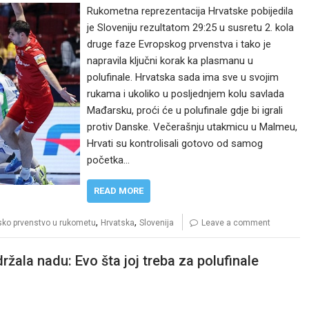
Rukometna reprezentacija Hrvatske pobijedila
je Sloveniju rezultatom 29:25 u susretu 2. kola
druge faze Evropskog prvenstva i tako je
napravila ključni korak ka plasmanu u
polufinale. Hrvatska sada ima sve u svojim
rukama i ukoliko u posljednjem kolu savlada
Mađarsku, proći će u polufinale gdje bi igrali
protiv Danske. Večerašnju utakmicu u Malmeu,
Hrvati su kontrolisali gotovo od samog
početka…
READ MORE
,
,
sko prvenstvo u rukometu
Hrvatska
Slovenija
Leave a comment
žala nadu: Evo šta joj treba za polufinale