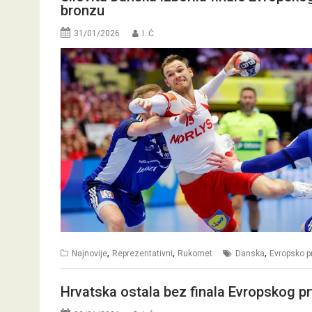
bronzu
31/01/2026
I. Ć.
,
,
,
Najnovije
Reprezentativni
Rukomet
Danska
Evropsko p
Hrvatska ostala bez finala Evropskog pr