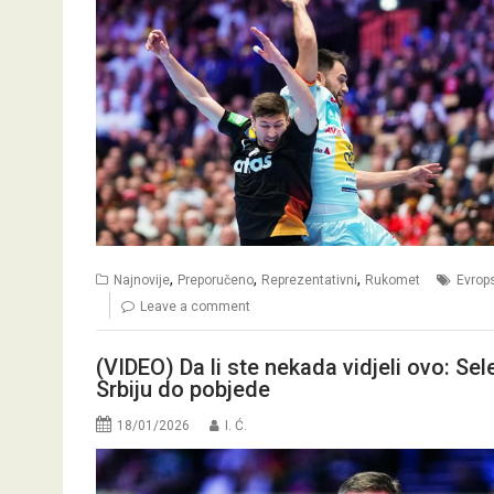
,
,
,
Najnovije
Preporučeno
Reprezentativni
Rukomet
Evrop
Leave a comment
(VIDEO) Da li ste nekada vidjeli ovo: 
Srbiju do pobjede
18/01/2026
I. Ć.