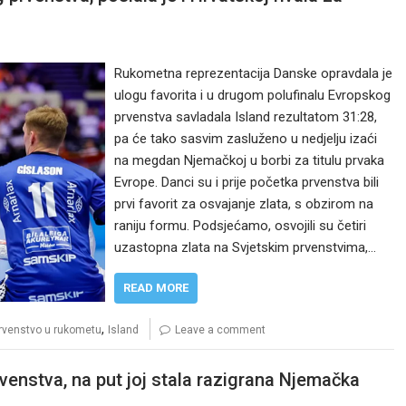
Rukometna reprezentacija Danske opravdala je
ulogu favorita i u drugom polufinalu Evropskog
prvenstva savladala Island rezultatom 31:28,
pa će tako sasvim zasluženo u nedjelju izaći
na megdan Njemačkoj u borbi za titulu prvaka
Evrope. Danci su i prije početka prvenstva bili
prvi favorit za osvajanje zlata, s obzirom na
raniju formu. Podsjećamo, osvojili su četiri
uzastopna zlata na Svjetskim prvenstvima,…
READ MORE
,
rvenstvo u rukometu
Island
Leave a comment
venstva, na put joj stala razigrana Njemačka