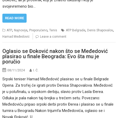
Đoković, ali je protivnik, koji je znatno iskusniji i koji je
svojevremeno bio…
READ MORE
,
,
,
,
,
ATP
Najnovije
Preporučeno
Tenis
ATP Belgrade
Denis Shapovalov
Hamad Međedović
Leave a comment
Oglasio se Đoković nakon što se Međedović
plasirao u finale Beograda: Evo šta mu je
poručio
08/11/2024
I. Ć.
Srpski teniser Hamad Međedović plasirao se u finale Belgrade
Opena. Za trofej će igrati protiv Denisa Shapovalova. Međedović
je u polufinalu, u srpskom derbiju, slavio protiv Lasla Đerea.
Odluka je pala nakon taj-brejka u trećem setu. Povezano:
Međedoviću pripao srpski derbi protiv Đerea i plasirao se u finale
turnira u Beogradu Nakon trijumfa Međedovića, oglasio se i
Novak Đoković. U…