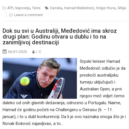
,
,
,
,
,
ATP
Najnovije
Tenis
Danska
Hamad Međedović
Holger Rune
Srbija
Leave a comment
Dok su svi u Australiji, Međedović ima skroz
drugi plan: Godinu otvara u dublu i to na
zanimljivoj destinaciji
06/01/2025
I. Ć.
Srpski teniser Hamad
Međedović odlučio je da
preskoči australijsku
turneju uključujući i
Australian Open, a prvi
njegov meč vidjet ćemo
daleko od onih glavnih dešavanja, odnosno u Portugalu. Naime,
Hamad će godinu početi na Challengeru u Oeirasu (6. – 11.
januar), i to u dubl konkurenciji. Da li je ovo naznaka onoga što je i
Novak Đoković najavljivao, a to…