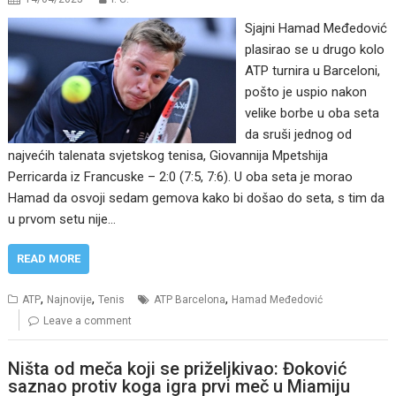
Sjajni Hamad Međedović
plasirao se u drugo kolo
ATP turnira u Barceloni,
pošto je uspio nakon
velike borbe u oba seta
da sruši jednog od
najvećih talenata svjetskog tenisa, Giovannija Mpetshija
Perricarda iz Francuske – 2:0 (7:5, 7:6). U oba seta je morao
Hamad da osvoji sedam gemova kako bi došao do seta, s tim da
u prvom setu nije…
READ MORE
,
,
,
ATP
Najnovije
Tenis
ATP Barcelona
Hamad Međedović
Leave a comment
Ništa od meča koji se priželjkivao: Đoković
saznao protiv koga igra prvi meč u Miamiju