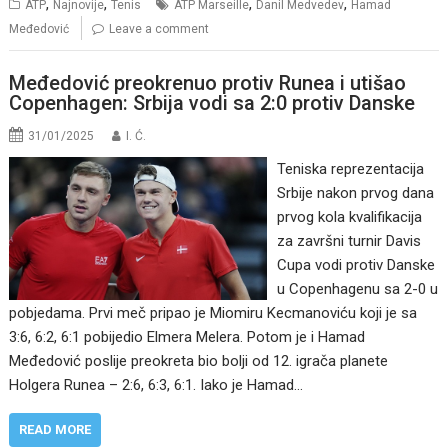
,
,
,
,
ATP
Najnovije
Tenis
ATP Marseille
Danil Medvedev
Hamad
Međedović
Leave a comment
Međedović preokrenuo protiv Runea i utišao
Copenhagen: Srbija vodi sa 2:0 protiv Danske
31/01/2025
I. Ć.
Teniska reprezentacija
Srbije nakon prvog dana
prvog kola kvalifikacija
za završni turnir Davis
Cupa vodi protiv Danske
u Copenhagenu sa 2-0 u
pobjedama. Prvi meč pripao je Miomiru Kecmanoviću koji je sa
3:6, 6:2, 6:1 pobijedio Elmera Melera. Potom je i Hamad
Međedović poslije preokreta bio bolji od 12. igrača planete
Holgera Runea – 2:6, 6:3, 6:1. Iako je Hamad…
READ MORE