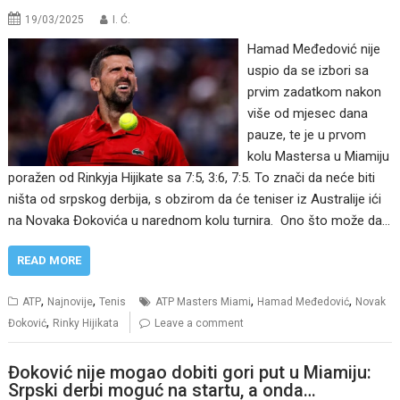
19/03/2025
I. Ć.
Hamad Međedović nije
uspio da se izbori sa
prvim zadatkom nakon
više od mjesec dana
pauze, te je u prvom
kolu Mastersa u Miamiju
poražen od Rinkyja Hijikate sa 7:5, 3:6, 7:5. To znači da neće biti
ništa od srpskog derbija, s obzirom da će teniser iz Australije ići
na Novaka Đokovića u narednom kolu turnira. Ono što može da…
READ MORE
,
,
,
,
ATP
Najnovije
Tenis
ATP Masters Miami
Hamad Međedović
Novak
,
Đoković
Rinky Hijikata
Leave a comment
Đoković nije mogao dobiti gori put u Miamiju:
Srpski derbi moguć na startu, a onda…