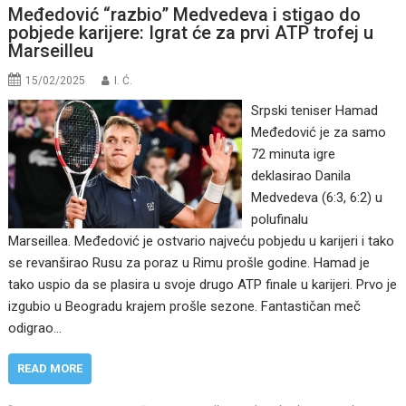
Međedović “razbio” Medvedeva i stigao do
pobjede karijere: Igrat će za prvi ATP trofej u
Marseilleu
15/02/2025
I. Ć.
Srpski teniser Hamad
Međedović je za samo
72 minuta igre
deklasirao Danila
Medvedeva (6:3, 6:2) u
polufinalu
Marseillea. Međedović je ostvario najveću pobjedu u karijeri i tako
se revanširao Rusu za poraz u Rimu prošle godine. Hamad je
tako uspio da se plasira u svoje drugo ATP finale u karijeri. Prvo je
izgubio u Beogradu krajem prošle sezone. Fantastičan meč
odigrao…
READ MORE