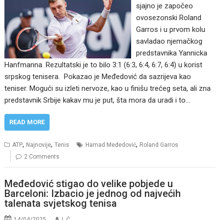
sjajno je započeo
ovosezonski Roland
Garros i u prvom kolu
savladao njemačkog
predstavnika Yannicka
Hanfmanna. Rezultatski je to bilo 3:1 (6:3, 6:4, 6:7, 6:4) u korist
srpskog tenisera. Pokazao je Međedović da sazrijeva kao
teniser. Mogući su izleti nervoze, kao u finišu trećeg seta, ali zna
predstavnik Srbije kakav mu je put, šta mora da uradi i to…
READ MORE
,
,
,
ATP
Najnovije
Tenis
Hamad Međedović
Roland Garros
2 Comments
Međedović stigao do velike pobjede u
Barceloni: Izbacio je jednog od najvećih
talenata svjetskog tenisa
14/04/2025
I. Ć.