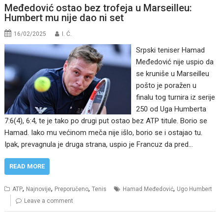
Međedović ostao bez trofeja u Marseilleu:
Humbert mu nije dao ni set
16/02/2025
I. Ć.
Srpski teniser Hamad
Međedović nije uspio da
se kruniše u Marseilleu
pošto je poražen u
finalu tog turnira iz serije
250 od Uga Humberta
7:6(4), 6:4, te je tako po drugi put ostao bez ATP titule. Borio se
Hamad. Iako mu većinom meča nije išlo, borio se i ostajao tu.
Ipak, prevagnula je druga strana, uspio je Francuz da pred…
READ MORE
,
,
,
,
ATP
Najnovije
Preporučeno
Tenis
Hamad Međedović
Ugo Humbert
Leave a comment