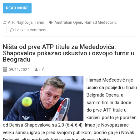
READ MORE
,
,
,
ATP
Najnovije
Tenis
Australian Open
Hamad Međedović
Leave a comment
Ništa od prve ATP titule za Međedovića:
Shapovalov pokazao iskustvo i osvojio turnir u
Beogradu
09/11/2024
I. Ć.
Hamad Međedović nije
uspio da pobijedi u finalu
Belgrade Opena, a
samim tim ni da dođe
do prve ATP titule u
karijeri, pošto je poražen
od Denisa Shapovalova sa 2:0 (6:4, 6:4). Imao je Novopazarac
veliku šansu, igrao je pred svojom publikom, bodrio ga je i Novak