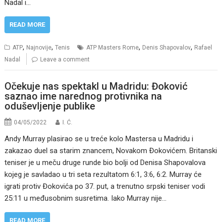
Nadal i…
READ MORE
,
,
,
,
ATP
Najnovije
Tenis
ATP Masters Rome
Denis Shapovalov
Rafael
Nadal
Leave a comment
Očekuje nas spektakl u Madridu: Đoković
saznao ime narednog protivnika na
oduševljenje publike
04/05/2022
I. Ć.
Andy Murray plasirao se u treće kolo Mastersa u Madridu i
zakazao duel sa starim znancem, Novakom Đokovićem. Britanski
teniser je u meču druge runde bio bolji od Denisa Shapovalova
kojeg je savladao u tri seta rezultatom 6:1, 3:6, 6:2. Murray će
igrati protiv Đokovića po 37. put, a trenutno srpski teniser vodi
25:11 u međusobnim susretima. Iako Murray nije…
READ MORE