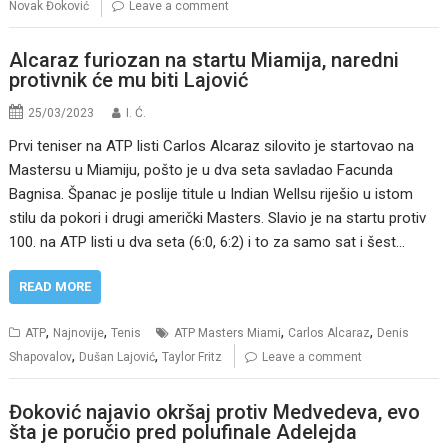
Novak Đoković
Leave a comment
Alcaraz furiozan na startu Miamija, naredni
protivnik će mu biti Lajović
25/03/2023
I. Ć.
Prvi teniser na ATP listi Carlos Alcaraz silovito je startovao na
Mastersu u Miamiju, pošto je u dva seta savladao Facunda
Bagnisa. Španac je poslije titule u Indian Wellsu riješio u istom
stilu da pokori i drugi američki Masters. Slavio je na startu protiv
100. na ATP listi u dva seta (6:0, 6:2) i to za samo sat i šest…
READ MORE
,
,
,
,
ATP
Najnovije
Tenis
ATP Masters Miami
Carlos Alcaraz
Denis
,
,
Shapovalov
Dušan Lajović
Taylor Fritz
Leave a comment
Đoković najavio okršaj protiv Medvedeva, evo
šta je poručio pred polufinale Adelejda