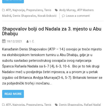
,
,
,
,
ATP
Najnovije
Preporučeno
Tenis
Andy Murray
ATP Masters
,
,
Madrid
Denis Shapovalov
Novak Đoković
Leave a comment
Shapovalov bolji od Nadala za 3. mjesto u Abu
Dhabiju
18/12/2021
I. Ć.
Kanađanin Denis Shapovalov (ATP – 14.) osvojio je treće mjesto
na ekshibicijskom teniskom turniru u Abu Dhabiju, gdje je u
subotu savladao peterostrukog osvajača ovog natjecanja
Španca Rafaela Nadala sa 6-7 (4), 6-3, 10-6. Bio je to tek drugi
Nadalov meč u posljednja četiri mjeseca, a u prvom je u petak
izgubio od Britanca Andyja Murraya(3-6, 5-7). Britanski teniser se
za pobjednički trofej i novčanu…
READ MORE
,
,
,
,
ATP
Najnovije
Preporučeno
Tenis
Denis Shapovalov
Rafael Nadal