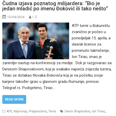
Čudna izjava poznatog milijardera: “Bio je
jedan mladić po imenu Đoković ili tako nešto”
15/04/2024
I. Ć.
ATP turnir u Bukureštu
zvanično je počeo u
ponedjeljak 15. aprila, a
vlasnik licence za
pomenuto takmičenje,
Ion Tiriac, imao je
zanimljiv nastup na konferenciji za medije. Dok je razgovarao sa
Denisom Shapovalovom, koji je svakako najveća zvijezda turnira,
Tiriac se dotakao Novaka Đokovića koji je na početku svoje
karijere također igrao u glavnom gradu Rumunije, prenosi
Telegraf.rs. Podsjetimo, Tiriac…
READ MORE
,
,
,
,
,
ATP
Najnovije
Preporučeno
Tenis
Denis Shapovalov
Ion Tiriac