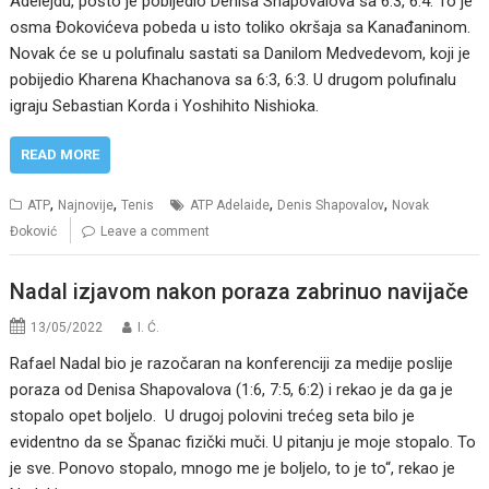
Adelejdu, pošto je pobijedio Denisa Shapovalova sa 6:3, 6:4. To je
osma Đokovićeva pobeda u isto toliko okršaja sa Kanađaninom.
Novak će se u polufinalu sastati sa Danilom Medvedevom, koji je
pobijedio Kharena Khachanova sa 6:3, 6:3. U drugom polufinalu
igraju Sebastian Korda i Yoshihito Nishioka.
READ MORE
,
,
,
,
ATP
Najnovije
Tenis
ATP Adelaide
Denis Shapovalov
Novak
Đoković
Leave a comment
Nadal izjavom nakon poraza zabrinuo navijače
13/05/2022
I. Ć.
Rafael Nadal bio je razočaran na konferenciji za medije poslije
poraza od Denisa Shapovalova (1:6, 7:5, 6:2) i rekao je da ga je
stopalo opet boljelo. U drugoj polovini trećeg seta bilo je
evidentno da se Španac fizički muči. U pitanju je moje stopalo. To
je sve. Ponovo stopalo, mnogo me je boljelo, to je to“, rekao je