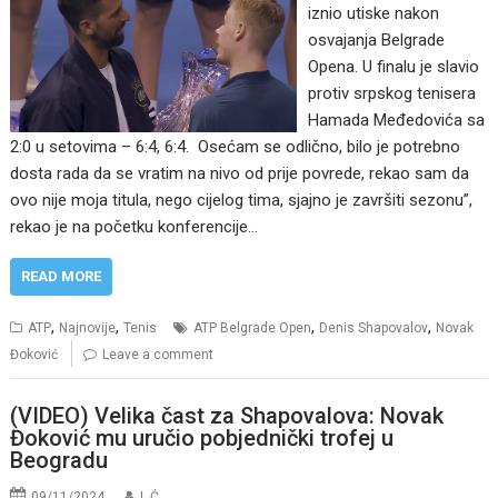
iznio utiske nakon
osvajanja Belgrade
Opena. U finalu je slavio
protiv srpskog tenisera
Hamada Međedovića sa
2:0 u setovima – 6:4, 6:4. Osećam se odlično, bilo je potrebno
dosta rada da se vratim na nivo od prije povrede, rekao sam da
ovo nije moja titula, nego cijelog tima, sjajno je završiti sezonu”,
rekao je na početku konferencije…
READ MORE
,
,
,
,
ATP
Najnovije
Tenis
ATP Belgrade Open
Denis Shapovalov
Novak
Đoković
Leave a comment
(VIDEO) Velika čast za Shapovalova: Novak
Đoković mu uručio pobjednički trofej u
Beogradu
09/11/2024
I. Ć.