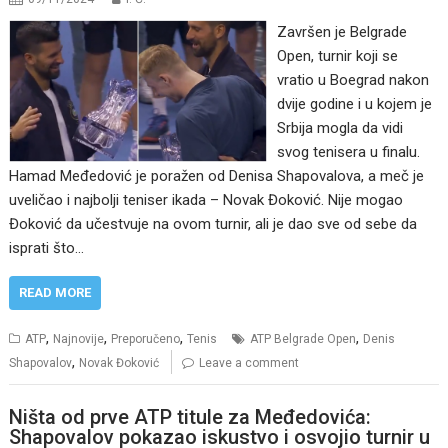
Završen je Belgrade
Open, turnir koji se
vratio u Boegrad nakon
dvije godine i u kojem je
Srbija mogla da vidi
svog tenisera u finalu.
Hamad Međedović je poražen od Denisa Shapovalova, a meč je
uveličao i najbolji teniser ikada – Novak Đoković. Nije mogao
Đoković da učestvuje na ovom turnir, ali je dao sve od sebe da
isprati što…
READ MORE
,
,
,
,
ATP
Najnovije
Preporučeno
Tenis
ATP Belgrade Open
Denis
,
Shapovalov
Novak Đoković
Leave a comment
Ništa od prve ATP titule za Međedovića:
Shapovalov pokazao iskustvo i osvojio turnir u