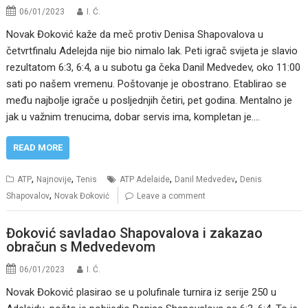
06/01/2023
I. Ć.
Novak Đoković kaže da meč protiv Denisa Shapovalova u
četvrtfinalu Adelejda nije bio nimalo lak. Peti igrač svijeta je slavio
rezultatom 6:3, 6:4, a u subotu ga čeka Danil Medvedev, oko 11:00
sati po našem vremenu. Poštovanje je obostrano. Etablirao se
među najbolje igrače u posljednjih četiri, pet godina. Mentalno je
jak u važnim trenucima, dobar servis ima, kompletan je.…
READ MORE
,
,
,
,
ATP
Najnovije
Tenis
ATP Adelaide
Danil Medvedev
Denis
,
Shapovalov
Novak Đoković
Leave a comment
Đoković savladao Shapovalova i zakazao
obračun s Medvedevom
06/01/2023
I. Ć.
Novak Đoković plasirao se u polufinale turnira iz serije 250 u