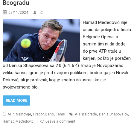
Beogradu
09/11/2024
I. Ć.
Hamad Međedović nije
uspio da pobijedi u finalu
Belgrade Opena, a
samim tim ni da dođe
do prve ATP titule u
karijeri, pošto je poražen
od Denisa Shapovalova sa 2:0 (6:4, 6:4). Imao je Novopazarac
veliku šansu, igrao je pred svojom publikom, bodrio ga je i Novak
Đoković, ali je protivnik, koji je znatno iskusniji i koji je
svojevremeno bio…
READ MORE
,
,
,
,
,
ATP
Najnovije
Preporučeno
Tenis
ATP Belgrade
Denis Shapovalov
Hamad Međedović
Leave a comment