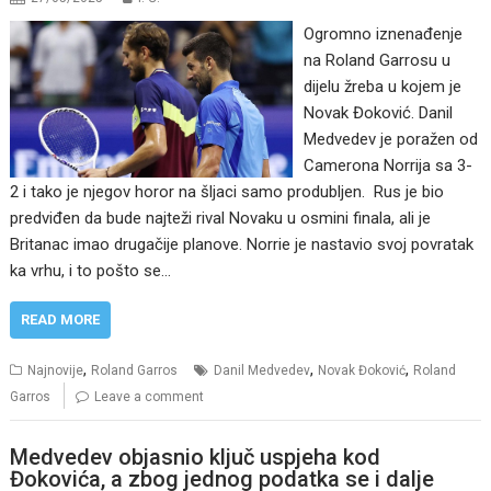
Ogromno iznenađenje
na Roland Garrosu u
dijelu žreba u kojem je
Novak Đoković. Danil
Medvedev je poražen od
Camerona Norrija sa 3-
2 i tako je njegov horor na šljaci samo produbljen. Rus je bio
predviđen da bude najteži rival Novaku u osmini finala, ali je
Britanac imao drugačije planove. Norrie je nastavio svoj povratak
ka vrhu, i to pošto se…
READ MORE
,
,
,
Najnovije
Roland Garros
Danil Medvedev
Novak Đoković
Roland
Garros
Leave a comment
Medvedev objasnio ključ uspjeha kod
Đokovića, a zbog jednog podatka se i dalje