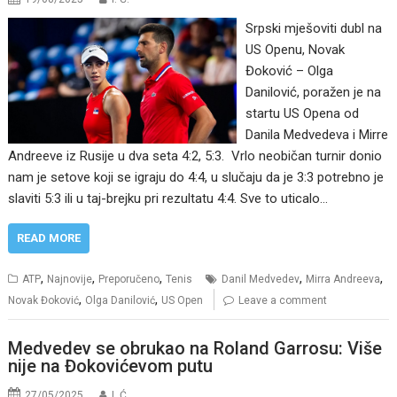
Srpski mješoviti dubl na
US Openu, Novak
Đoković – Olga
Danilović, poražen je na
startu US Opena od
Danila Medvedeva i Mirre
Andreeve iz Rusije u dva seta 4:2, 5:3. Vrlo neobičan turnir donio
nam je setove koji se igraju do 4:4, u slučaju da je 3:3 potrebno je
slaviti 5:3 ili u taj-brejku pri rezultatu 4:4. Sve to uticalo…
READ MORE
,
,
,
,
,
ATP
Najnovije
Preporučeno
Tenis
Danil Medvedev
Mirra Andreeva
,
,
Novak Đoković
Olga Danilović
US Open
Leave a comment
Medvedev se obrukao na Roland Garrosu: Više
nije na Đokovićevom putu
27/05/2025
I. Ć.