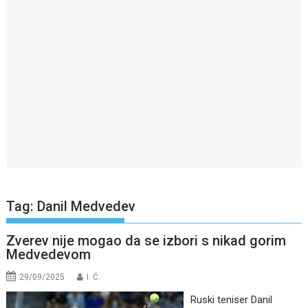
Tag:
Danil Medvedev
Zverev nije mogao da se izbori s nikad gorim
Medvedevom
29/09/2025
I. Ć.
Ruski teniser Danil