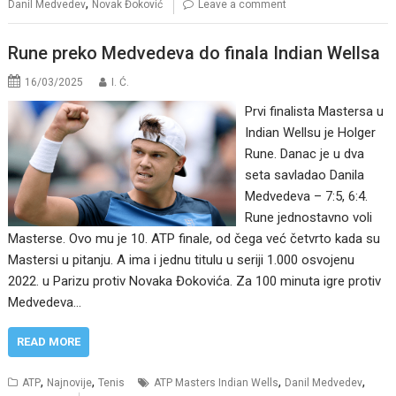
,
Danil Medvedev
Novak Đoković
Leave a comment
Rune preko Medvedeva do finala Indian Wellsa
16/03/2025
I. Ć.
Prvi finalista Mastersa u
Indian Wellsu je Holger
Rune. Danac je u dva
seta savladao Danila
Medvedeva – 7:5, 6:4.
Rune jednostavno voli
Masterse. Ovo mu je 10. ATP finale, od čega već četvrto kada su
Mastersi u pitanju. A ima i jednu titulu u seriji 1.000 osvojenu
2022. u Parizu protiv Novaka Đokovića. Za 100 minuta igre protiv
Medvedeva…
READ MORE
,
,
,
,
ATP
Najnovije
Tenis
ATP Masters Indian Wells
Danil Medvedev