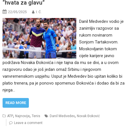
“hvata za glavu”
22/05/2025
I. Ć.
Danil Medvedev vodio je
zanimljiv razgovor sa
rukom novinarom
Sonjom Tartakovom.
Moskovljanin tokom
cijele karijere javno
podržava Novaka Đokovića i nije tajna da mu se divi, a u ovom
razgovoru odao je još jedan omaž Srbinu i njegovom
vanvremenskom uspjehu. Usput je Medvedev bio upitan koliko bi
platio trenera, pa je ponovo spomenuo Đokovića i dodao da bi za
njega…
READ MORE
,
,
,
ATP
Najnovije
Tenis
Danil Medvedev
Novak Đoković
Leave a comment