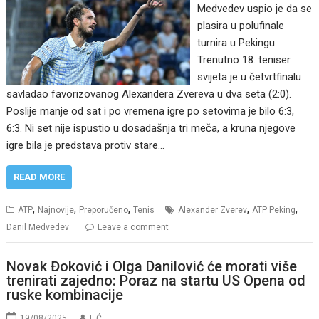
Medvedev uspio je da se
plasira u polufinale
turnira u Pekingu.
Trenutno 18. teniser
svijeta je u četvrtfinalu
savladao favorizovanog Alexandera Zvereva u dva seta (2:0).
Poslije manje od sat i po vremena igre po setovima je bilo 6:3,
6:3. Ni set nije ispustio u dosadašnja tri meča, a kruna njegove
igre bila je predstava protiv stare…
READ MORE
,
,
,
,
,
ATP
Najnovije
Preporučeno
Tenis
Alexander Zverev
ATP Peking
Danil Medvedev
Leave a comment
Novak Đoković i Olga Danilović će morati više
trenirati zajedno: Poraz na startu US Opena od
ruske kombinacije
19/08/2025
I. Ć.