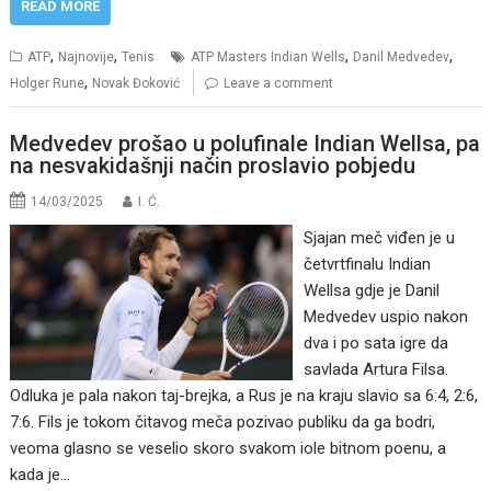
READ MORE
,
,
,
,
ATP
Najnovije
Tenis
ATP Masters Indian Wells
Danil Medvedev
,
Holger Rune
Novak Đoković
Leave a comment
Medvedev prošao u polufinale Indian Wellsa, pa
na nesvakidašnji način proslavio pobjedu
14/03/2025
I. Ć.
Sjajan meč viđen je u
četvrtfinalu Indian
Wellsa gdje je Danil
Medvedev uspio nakon
dva i po sata igre da
savlada Artura Filsa.
Odluka je pala nakon taj-brejka, a Rus je na kraju slavio sa 6:4, 2:6,
7:6. Fils je tokom čitavog meča pozivao publiku da ga bodri,
veoma glasno se veselio skoro svakom iole bitnom poenu, a
kada je…