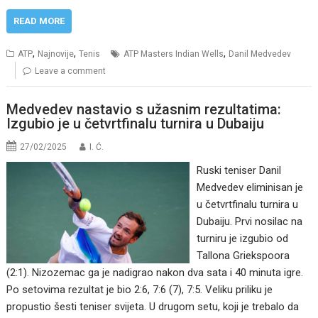
READ MORE
,
,
,
ATP
Najnovije
Tenis
ATP Masters Indian Wells
Danil Medvedev
Leave a comment
Medvedev nastavio s užasnim rezultatima:
Izgubio je u četvrtfinalu turnira u Dubaiju
27/02/2025
I. Ć.
Ruski teniser Danil
Medvedev eliminisan je
u četvrtfinalu turnira u
Dubaiju. Prvi nosilac na
turniru je izgubio od
Tallona Griekspoora
(2:1). Nizozemac ga je nadigrao nakon dva sata i 40 minuta igre.
Po setovima rezultat je bio 2:6, 7:6 (7), 7:5. Veliku priliku je
propustio šesti teniser svijeta. U drugom setu, koji je trebalo da