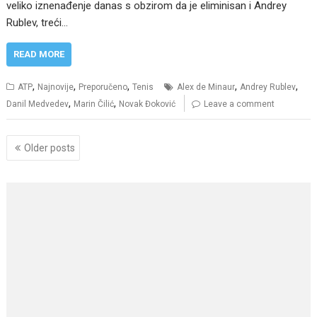
veliko iznenađenje danas s obzirom da je eliminisan i Andrey
Rublev, treći…
READ MORE
,
,
,
,
,
ATP
Najnovije
Preporučeno
Tenis
Alex de Minaur
Andrey Rublev
,
,
Danil Medvedev
Marin Čilić
Novak Đoković
Leave a comment
Posts
Older posts
navigation