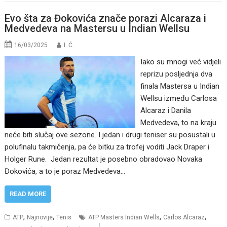
Evo šta za Đokovića znače porazi Alcaraza i
Medvedeva na Mastersu u Indian Wellsu
16/03/2025
I. Ć.
Iako su mnogi već vidjeli
reprizu posljednja dva
finala Mastersa u Indian
Wellsu između Carlosa
Alcaraz i Danila
Medvedeva, to na kraju
neće biti slučaj ove sezone. I jedan i drugi teniser su posustali u
polufinalu takmičenja, pa će bitku za trofej voditi Jack Draper i
Holger Rune. Jedan rezultat je posebno obradovao Novaka
Đokovića, a to je poraz Medvedeva…
READ MORE
,
,
,
,
ATP
Najnovije
Tenis
ATP Masters Indian Wells
Carlos Alcaraz