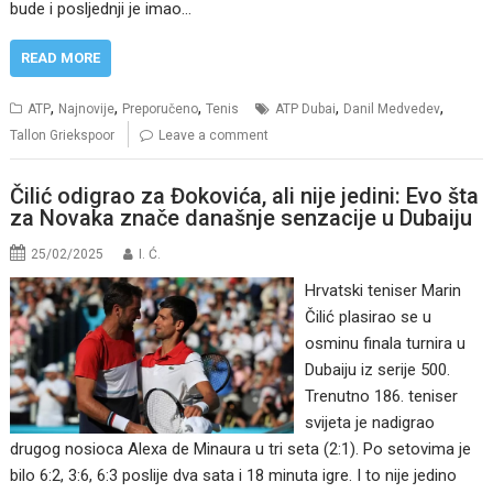
bude i posljednji je imao…
READ MORE
,
,
,
,
,
ATP
Najnovije
Preporučeno
Tenis
ATP Dubai
Danil Medvedev
Tallon Griekspoor
Leave a comment
Čilić odigrao za Đokovića, ali nije jedini: Evo šta
za Novaka znače današnje senzacije u Dubaiju
25/02/2025
I. Ć.
Hrvatski teniser Marin
Čilić plasirao se u
osminu finala turnira u
Dubaiju iz serije 500.
Trenutno 186. teniser
svijeta je nadigrao
drugog nosioca Alexa de Minaura u tri seta (2:1). Po setovima je
bilo 6:2, 3:6, 6:3 poslije dva sata i 18 minuta igre. I to nije jedino