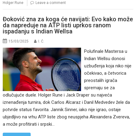
Holger Rune
Leave a comment
Đoković zna za koga će navijati: Evo kako može
da napreduje na ATP listi uprkos ranom
ispadanju s Indian Wellsa
15/03/2025
I. Ć.
Polufinale Mastersa u
Indian Wellsu donosi
uzbuđenja koja niko nije
očekivao, a četvorica
preostalih igrača
spremaju se za
odlučujuće duele. Holger Rune i Jack Draper su najveća
iznenađenja turnira, dok Carlos Alcaraz i Danil Medvedev žele da
potvrde status favorita. Jannik Sinner, iako nije igrao, ostaje
ubjedljivo na vrhu ATP liste zbog neuspjeha Alexandera Zvereva,
a može profitirati i srpski…