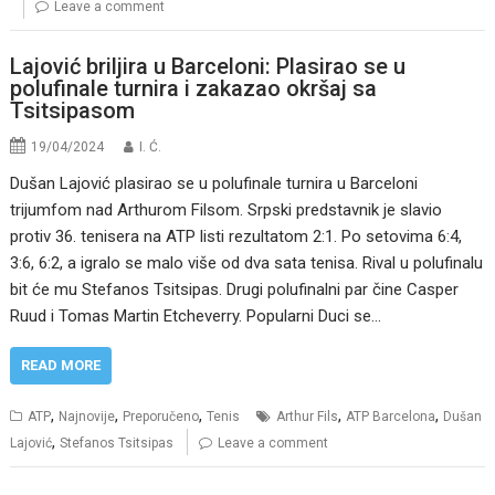
Leave a comment
Lajović briljira u Barceloni: Plasirao se u
polufinale turnira i zakazao okršaj sa
Tsitsipasom
19/04/2024
I. Ć.
Dušan Lajović plasirao se u polufinale turnira u Barceloni
trijumfom nad Arthurom Filsom. Srpski predstavnik je slavio
protiv 36. tenisera na ATP listi rezultatom 2:1. Po setovima 6:4,
3:6, 6:2, a igralo se malo više od dva sata tenisa. Rival u polufinalu
bit će mu Stefanos Tsitsipas. Drugi polufinalni par čine Casper
Ruud i Tomas Martin Etcheverry. Popularni Duci se…
READ MORE
,
,
,
,
,
ATP
Najnovije
Preporučeno
Tenis
Arthur Fils
ATP Barcelona
Dušan
,
Lajović
Stefanos Tsitsipas
Leave a comment