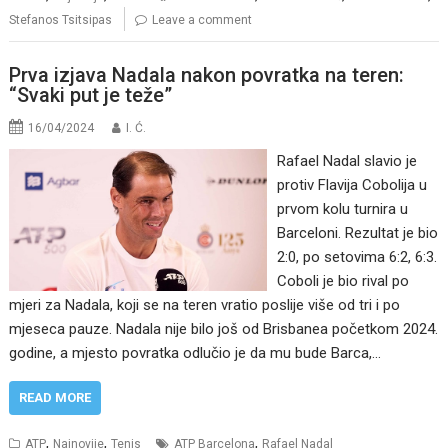
Stefanos Tsitsipas
Leave a comment
Prva izjava Nadala nakon povratka na teren:
“Svaki put je teže”
16/04/2024
I. Ć.
Rafael Nadal slavio je
protiv Flavija Cobolija u
prvom kolu turnira u
Barceloni. Rezultat je bio
2:0, po setovima 6:2, 6:3.
Coboli je bio rival po
mjeri za Nadala, koji se na teren vratio poslije više od tri i po
mjeseca pauze. Nadala nije bilo još od Brisbanea početkom 2024.
godine, a mjesto povratka odlučio je da mu bude Barca,…
READ MORE
,
,
,
ATP
Najnovije
Tenis
ATP Barcelona
Rafael Nadal