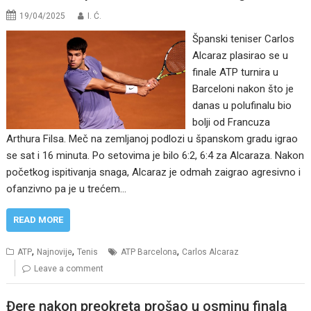
19/04/2025
I. Ć.
Španski teniser Carlos
Alcaraz plasirao se u
finale ATP turnira u
Barceloni nakon što je
danas u polufinalu bio
bolji od Francuza
Arthura Filsa. Meč na zemljanoj podlozi u španskom gradu igrao
se sat i 16 minuta. Po setovima je bilo 6:2, 6:4 za Alcaraza. Nakon
početkog ispitivanja snaga, Alcaraz je odmah zaigrao agresivno i
ofanzivno pa je u trećem…
READ MORE
,
,
,
ATP
Najnovije
Tenis
ATP Barcelona
Carlos Alcaraz
Leave a comment
Đere nakon preokreta prošao u osminu finala