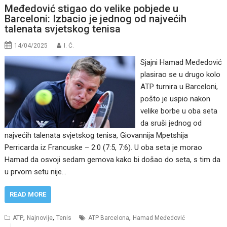
Međedović stigao do velike pobjede u
Barceloni: Izbacio je jednog od najvećih
talenata svjetskog tenisa
14/04/2025
I. Ć.
Sjajni Hamad Međedović
plasirao se u drugo kolo
ATP turnira u Barceloni,
pošto je uspio nakon
velike borbe u oba seta
da sruši jednog od
najvećih talenata svjetskog tenisa, Giovannija Mpetshija
Perricarda iz Francuske – 2:0 (7:5, 7:6). U oba seta je morao
Hamad da osvoji sedam gemova kako bi došao do seta, s tim da
u prvom setu nije…
READ MORE
,
,
,
ATP
Najnovije
Tenis
ATP Barcelona
Hamad Međedović