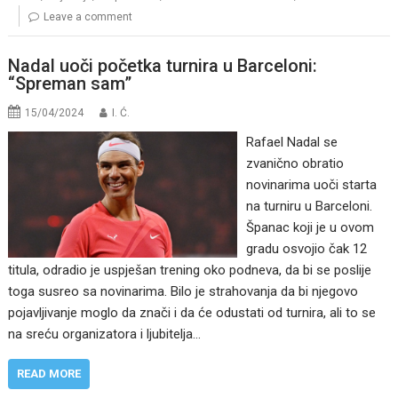
Leave a comment
Nadal uoči početka turnira u Barceloni:
“Spreman sam”
15/04/2024
I. Ć.
Rafael Nadal se
zvanično obratio
novinarima uoči starta
na turniru u Barceloni.
Španac koji je u ovom
gradu osvojio čak 12
titula, odradio je uspješan trening oko podneva, da bi se poslije
toga susreo sa novinarima. Bilo je strahovanja da bi njegovo
pojavljivanje moglo da znači i da će odustati od turnira, ali to se
na sreću organizatora i ljubitelja…
READ MORE