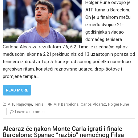
Holger Rune osvojio je
ATP turnir u Barceloni.
On je u finalnom meču
između dvojice 21-
godišnjaka svladao
domaćeg tenisera
Carlosa Alcaraza rezultatom 7:6, 6:2. Time je izjednačio njihov
međusobni skor na 2:2 i prekinuo niz od 13 uzastopnih poraza od
tenisera iz društva Top 5. Rune je od samog početka nametnuo
agresivan ritam, koristeći raznovrsne udarce, drop-šotove i
promjene tempa…
READ MORE
,
,
,
,
ATP
Najnovije
Tenis
ATP Barcelona
Carlos Alcaraz
Holger Rune
Leave a comment
Alcaraz će nakon Monte Carla igrati i finale
Barcelone: Španac “razbio” nemoćnog Filsa