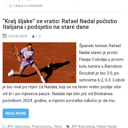
Leave a comment
“Kralj šljake” se vratio: Rafael Nadal počistio
Italijana i podsjetio na stare dane
16/04/2024
I. Ć.
Španski teniser Rafael
Nadal slavio je protiv
Flavija Cobolija u prvom
kolu turnira u Barceloni.
Rezultat je bio 2:0, po
setovima 6:2, 6:3. Coboli
je bio rival po mjeri za Nadala, koji se na teren vratio poslije više
od tri i po mjeseca pauze. Nadala nije bilo još od Brisbanea
početkom 2024. godine, a mjesto povratka odlučio je da mu…
READ MORE
,
,
,
,
ATP
Najnovije
Preporučeno
Tenis
ATP Barcelona
Rafael Nadal