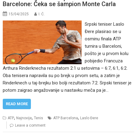
Barcelone: Čeka se šampion Monte Carla
15/04/2025
I. Ć.
Srpski teniser Laslo
Đere plasirao se u
osminu finala ATP
turnira u Barceloni,
pošto je u prvom kolu
pobijedio Francuza
Arthura Rinderknecha rezultatom 2:1 u setovima – 6:7, 6:1, 6:2.
Oba tenisera napravila su po brejk u prvom setu, a zatim je
Rinderknech u taj-brejku bio bolji rezultatom 7:2. Srpski teniser je
potom zaigrao angažovanije u nastavku meča pa je…
READ MORE
,
,
,
ATP
Najnovije
Tenis
ATP Barcelona
Laslo Đere
Leave a comment