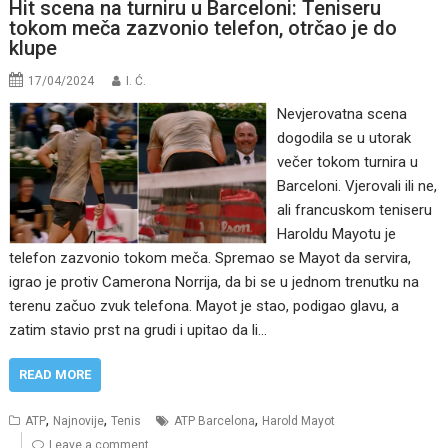
Hit scena na turniru u Barceloni: Teniseru
tokom meča zazvonio telefon, otrčao je do
klupe
17/04/2024
I. Ć.
Nevjerovatna scena
dogodila se u utorak
večer tokom turnira u
Barceloni. Vjerovali ili ne,
ali francuskom teniseru
Haroldu Mayotu je
telefon zazvonio tokom meča. Spremao se Mayot da servira,
igrao je protiv Camerona Norrija, da bi se u jednom trenutku na
terenu začuo zvuk telefona. Mayot je stao, podigao glavu, a
zatim stavio prst na grudi i upitao da li…
READ MORE
,
,
,
ATP
Najnovije
Tenis
ATP Barcelona
Harold Mayot
Leave a comment