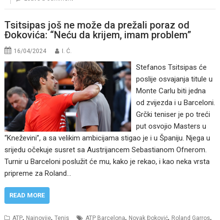
Tsitsipas još ne može da prežali poraz od
Đokovića: “Neću da krijem, imam problem”
16/04/2024
I. Ć.
Stefanos Tsitsipas će
poslije osvajanja titule u
Monte Carlu biti jedna
od zvijezda i u Barceloni.
Grčki teniser je po treći
put osvojio Masters u
“Kneževini”, a sa velikim ambicijama stigao je i u Španiju. Njega u
srijedu očekuje susret sa Austrijancem Sebastianom Ofnerom.
Turnir u Barceloni poslužit će mu, kako je rekao, i kao neka vrsta
pripreme za Roland…
READ MORE
,
,
,
,
,
ATP
Najnovije
Tenis
ATP Barcelona
Novak Đoković
Roland Garros