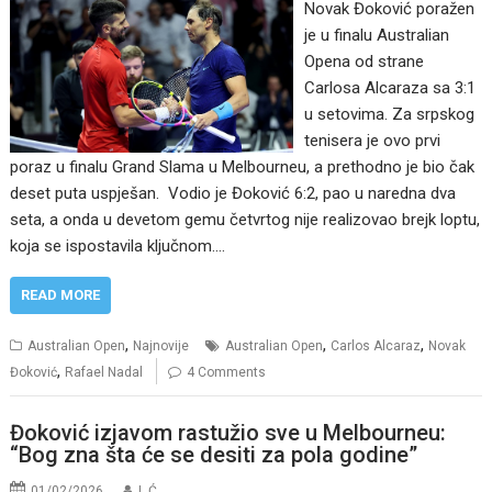
Novak Đoković poražen
je u finalu Australian
Opena od strane
Carlosa Alcaraza sa 3:1
u setovima. Za srpskog
tenisera je ovo prvi
poraz u finalu Grand Slama u Melbourneu, a prethodno je bio čak
deset puta uspješan. Vodio je Đoković 6:2, pao u naredna dva
seta, a onda u devetom gemu četvrtog nije realizovao brejk loptu,
koja se ispostavila ključnom.…
READ MORE
,
,
,
Australian Open
Najnovije
Australian Open
Carlos Alcaraz
Novak
,
Đoković
Rafael Nadal
4 Comments
Đoković izjavom rastužio sve u Melbourneu:
“Bog zna šta će se desiti za pola godine”
01/02/2026
I. Ć.