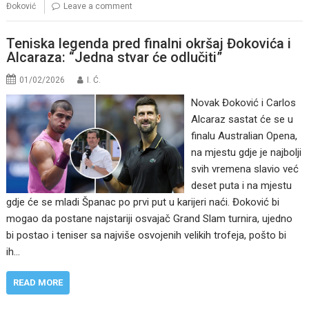
Đoković
Leave a comment
Teniska legenda pred finalni okršaj Đokovića i
Alcaraza: “Jedna stvar će odlučiti”
01/02/2026
I. Ć.
Novak Đoković i Carlos
Alcaraz sastat će se u
finalu Australian Opena,
na mjestu gdje je najbolji
svih vremena slavio već
deset puta i na mjestu
gdje će se mladi Španac po prvi put u karijeri naći. Đoković bi
mogao da postane najstariji osvajač Grand Slam turnira, ujedno
bi postao i teniser sa najviše osvojenih velikih trofeja, pošto bi
ih…
READ MORE