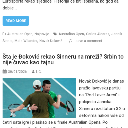
Eurosporta rekao sljedeće: Historija će biti ispisana, ko god da
dobije.…
READ MORE
,
,
,
Australian Open
Najnovije
Australian Open
Carlos Alcaraz
Jannik
,
,
Sinner
Mats Wilander
Novak Đoković
Leave a comment
Šta je Đoković rekao Sinneru na mreži? Srbin to
nije čuvao kao tajnu
30/01/2026
I. Ć.
Novak Đoković je danas
pružio lavovsku partiju
na “Rod Laver Areni” i
pobijedio Jannika
Sinnera rezultatom 3:2 u
setovima nakon više od
četiri sata igre i plasirao se u finale Australian Opena. Po