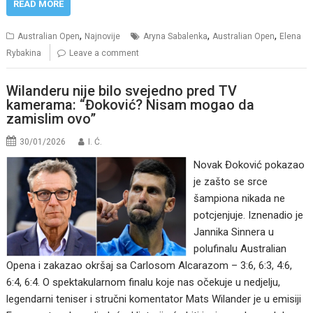
READ MORE
,
,
,
Australian Open
Najnovije
Aryna Sabalenka
Australian Open
Elena
Rybakina
Leave a comment
Wilanderu nije bilo svejedno pred TV
kamerama: “Đoković? Nisam mogao da
zamislim ovo”
30/01/2026
I. Ć.
Novak Đoković pokazao
je zašto se srce
šampiona nikada ne
potcjenjuje. Iznenadio je
Jannika Sinnera u
polufinalu Australian
Opena i zakazao okršaj sa Carlosom Alcarazom – 3:6, 6:3, 4:6,
6:4, 6:4. O spektakularnom finalu koje nas očekuje u nedjelju,
legendarni teniser i stručni komentator Mats Wilander je u emisiji