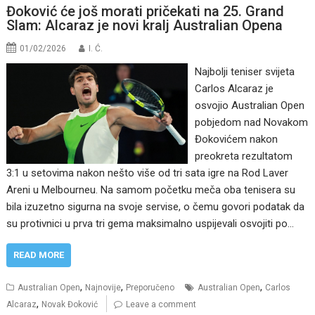
Đoković će još morati pričekati na 25. Grand
Slam: Alcaraz je novi kralj Australian Opena
01/02/2026
I. Ć.
Najbolji teniser svijeta
Carlos Alcaraz je
osvojio Australian Open
pobjedom nad Novakom
Đokovićem nakon
preokreta rezultatom
3:1 u setovima nakon nešto više od tri sata igre na Rod Laver
Areni u Melbourneu. Na samom početku meča oba tenisera su
bila izuzetno sigurna na svoje servise, o čemu govori podatak da
su protivnici u prva tri gema maksimalno uspijevali osvojiti po…
READ MORE
,
,
,
Australian Open
Najnovije
Preporučeno
Australian Open
Carlos
,
Alcaraz
Novak Đoković
Leave a comment