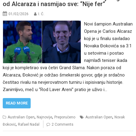
od Alcaraza i nasmijao sve: “Nije fer”
01/02/2026
I. Ć.
Novi šampion Australian
Opena je Carlos Alcaraz
koji je u finalu savladao
Novaka Đokovića sa 3:1
u setovima i postao
najmlađi teniser ikada
koji je kompletirao sva četiri Grand Slama. Nakon poraza od
Alcaraza, Đoković je održao šmekerski govor, gdje je srdačno
čestitao rivalu na nevjerovatnom turniru i ispisivanju historije.
Zanimljivo, meč u “Rod Laver Areni” pratio je uživo i…
READ MORE
,
,
,
Australian Open
Najnovije
Preporučeno
Australian Open
Novak
,
Đoković
Rafael Nadal
2 Comments