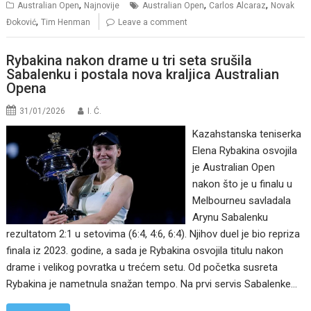
,
,
,
Australian Open
Najnovije
Australian Open
Carlos Alcaraz
Novak
,
Đoković
Tim Henman
Leave a comment
Rybakina nakon drame u tri seta srušila
Sabalenku i postala nova kraljica Australian
Opena
31/01/2026
I. Ć.
Kazahstanska teniserka
Elena Rybakina osvojila
je Australian Open
nakon što je u finalu u
Melbourneu savladala
Arynu Sabalenku
rezultatom 2:1 u setovima (6:4, 4:6, 6:4). Njihov duel je bio repriza
finala iz 2023. godine, a sada je Rybakina osvojila titulu nakon
drame i velikog povratka u trećem setu. Od početka susreta
Rybakina je nametnula snažan tempo. Na prvi servis Sabalenke…