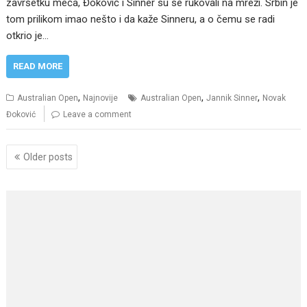
završetku meča, Đoković i Sinner su se rukovali na mreži. Srbin je
tom prilikom imao nešto i da kaže Sinneru, a o čemu se radi
otkrio je…
READ MORE
,
,
,
Australian Open
Najnovije
Australian Open
Jannik Sinner
Novak
Đoković
Leave a comment
Posts
Older posts
navigation