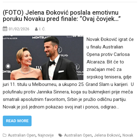
(FOTO) Jelena Đoković poslala emotivnu
poruku Novaku pred finale: “Ovaj čovjek…”
01/02/2026
I. Ć.
Novak Đoković igrat će
u finalu Australian
Opena protiv Carlosa
Alcaraza. Bit će to
značajan meč za
srpskog tenisera, gdje
juri 11. titulu u Melbourneu, a ukupno 25. Grand Slam u karijeri. U
polufinalu protiv Jannika Sinnera, koga su bukmejkeri prije meča
smatrali apsolutnim favoritom, Srbin je pružio odličnu partiju.
Novak je još jednom pokazao svoj inat i ponos, odigrao…
READ MORE
,
,
,
Australian Open
Najnovije
Australian Open
Jelena Đoković
Novak