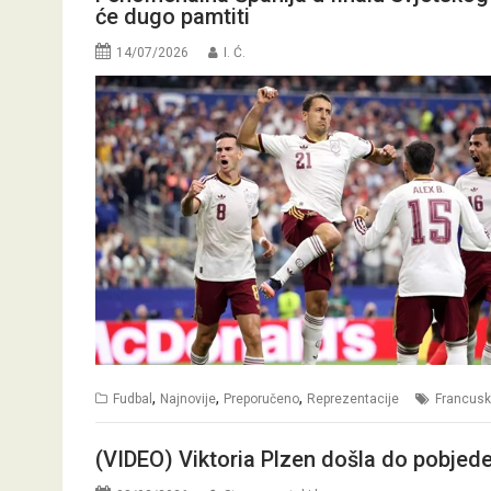
će dugo pamtiti
14/07/2026
I. Ć.
,
,
,
Fudbal
Najnovije
Preporučeno
Reprezentacije
Francus
(VIDEO) Viktoria Plzen došla do pobjede