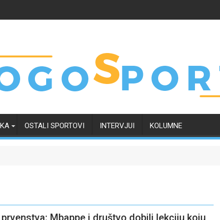
RKA
OSTALI SPORTOVI
INTERVJUI
KOLUMNE
prvenstva: Mbappe i društvo dobili lekciju koju