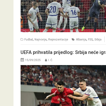
,
,
,
,
Fudbal
Najnovije
Reprezentacije
Albanija
FSS
Srbija
UEFA prihvatila prijedlog: Srbija neće ig
15/09/2025
I. Ć.