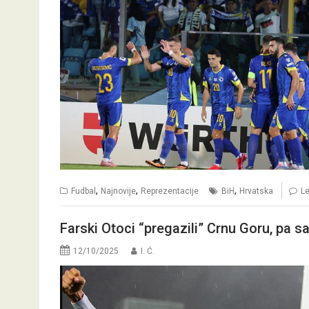
,
,
,
Fudbal
Najnovije
Reprezentacije
BiH
Hrvatska
L
Farski Otoci “pregazili” Crnu Goru, pa s
12/10/2025
I. Ć.