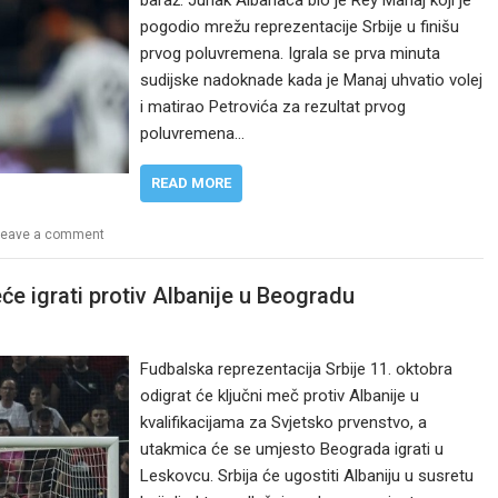
baraž. Junak Albanaca bio je Rey Manaj koji je
pogodio mrežu reprezentacije Srbije u finišu
prvog poluvremena. Igrala se prva minuta
sudijske nadoknade kada je Manaj uhvatio volej
i matirao Petrovića za rezultat prvog
poluvremena…
READ MORE
Leave a comment
će igrati protiv Albanije u Beogradu
Fudbalska reprezentacija Srbije 11. oktobra
odigrat će ključni meč protiv Albanije u
kvalifikacijama za Svjetsko prvenstvo, a
utakmica će se umjesto Beograda igrati u
Leskovcu. Srbija će ugostiti Albaniju u susretu