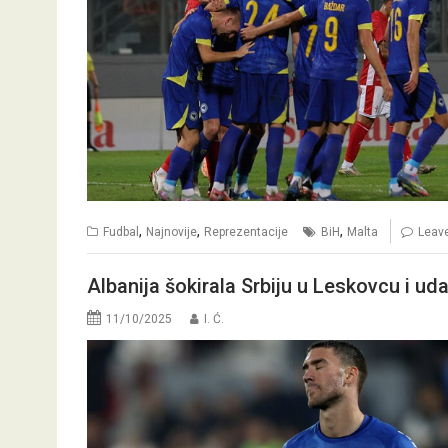
,
,
,
Fudbal
Najnovije
Reprezentacije
BiH
Malta
Leav
Albanija šokirala Srbiju u Leskovcu i uda
11/10/2025
I. Ć.