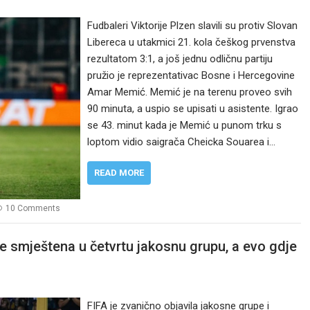
Fudbaleri Viktorije Plzen slavili su protiv Slovan
Libereca u utakmici 21. kola češkog prvenstva
rezultatom 3:1, a još jednu odličnu partiju
pružio je reprezentativac Bosne i Hercegovine
Amar Memić. Memić je na terenu proveo svih
90 minuta, a uspio se upisati u asistente. Igrao
se 43. minut kada je Memić u punom trku s
loptom vidio saigrača Cheicka Souarea i…
READ MORE
10 Comments
e smještena u četvrtu jakosnu grupu, a evo gdje
FIFA je zvanično objavila jakosne grupe i