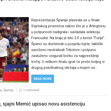
Reprezentacija Španije plasirala se u finale
Svjetskog prvenstva nakon što je u Arlingtonu
u potpunosti nadigrala i savladala selekciju
Francuske. Na kraju je bilo 2:0 u korist “Furije”.
Španci su dominirali u posjedu lopte, taktički
savršeno neutralisali Trikolore i potpuno
zasluženo osigurali borbu za najprestižniji
trofej. U velikom finalu igrat će protiv boljeg iz
drugog polufinalnog okršaja u kojem se…
READ MORE
,
ka
Španija
1 Comment
, sjajni Memić upisao novu asistenciju