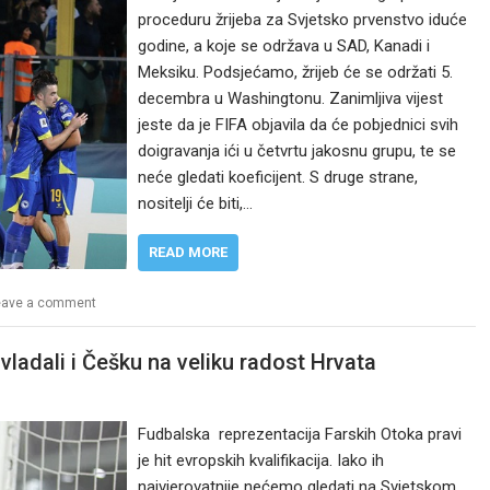
proceduru žrijeba za Svjetsko prvenstvo iduće
godine, a koje se održava u SAD, Kanadi i
Meksiku. Podsjećamo, žrijeb će se održati 5.
decembra u Washingtonu. Zanimljiva vijest
jeste da je FIFA objavila da će pobjednici svih
doigravanja ići u četvrtu jakosnu grupu, te se
neće gledati koeficijent. S druge strane,
nositelji će biti,…
READ MORE
eave a comment
avladali i Češku na veliku radost Hrvata
Fudbalska reprezentacija Farskih Otoka pravi
je hit evropskih kvalifikacija. Iako ih
najvjerovatnije nećemo gledati na Svjetskom