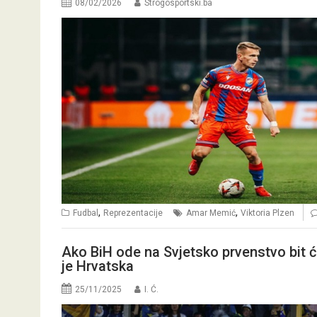
08/02/2026
Strogosportski.ba
,
,
Fudbal
Reprezentacije
Amar Memić
Viktoria Plzen
Ako BiH ode na Svjetsko prvenstvo bit ć
je Hrvatska
25/11/2025
I. Ć.