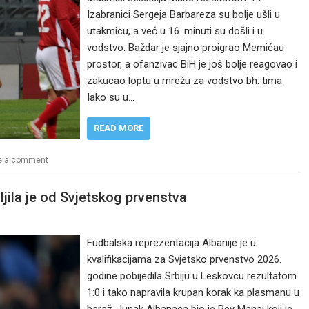
Izabranici Sergeja Barbareza su bolje ušli u
utakmicu, a već u 16. minuti su došli i u
vodstvo. Baždar je sjajno proigrao Memićau
prostor, a ofanzivac BiH je još bolje reagovao i
zakucao loptu u mrežu za vodstvo bh. tima.
Iako su u…
READ MORE
e a comment
ljila je od Svjetskog prvenstva
Fudbalska reprezentacija Albanije je u
kvalifikacijama za Svjetsko prvenstvo 2026.
godine pobijedila Srbiju u Leskovcu rezultatom
1:0 i tako napravila krupan korak ka plasmanu u