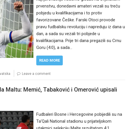
prvenstvu, donedavni amateri vezali su treću
pobjedu u kvalifikacijama i to protiv
favorizovane Češke. Farski Otoci provode
pravu fudbalsku revoluciju i napreduju iz dana u
dan, a sada su vezali tri pobjede u
kvalifikacijama. Prije tri dana pregazili su Crnu
Goru (4:0), a sada…
READ MORE
vatska
Leave a comment
la Maltu: Memić, Tabaković i Omerović upisali
Fudbaleri Bosne i Hercegovine pobijedili su na
Ta’Qali National stadionu u prijateljskom
utakmici selekciju Malte rezultatom 4:1.