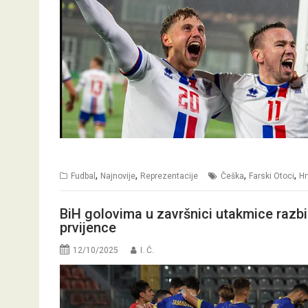
,
,
,
,
Fudbal
Najnovije
Reprezentacije
Češka
Farski Otoci
Hr
BiH golovima u završnici utakmice razbi
prvijence
12/10/2025
I. Ć.