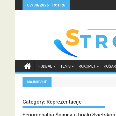
Skip
07/08/2026
19:11:7
to
content
FUDBAL
TENIS
RUKOMET
KOŠA
NAJNOVIJE
Category:
Reprezentacije
Fenomenalna Španija u finalu Svjetskog 