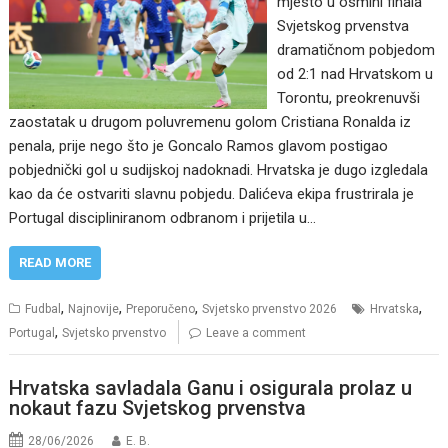
mjesto u osmini finala
Svjetskog prvenstva
dramatičnom pobjedom
od 2:1 nad Hrvatskom u
Torontu, preokrenuvši
zaostatak u drugom poluvremenu golom Cristiana Ronalda iz
penala, prije nego što je Goncalo Ramos glavom postigao
pobjednički gol u sudijskoj nadoknadi. Hrvatska je dugo izgledala
kao da će ostvariti slavnu pobjedu. Dalićeva ekipa frustrirala je
Portugal discipliniranom odbranom i prijetila u…
READ MORE
,
,
,
,
Fudbal
Najnovije
Preporučeno
Svjetsko prvenstvo 2026
Hrvatska
,
Portugal
Svjetsko prvenstvo
Leave a comment
Hrvatska savladala Ganu i osigurala prolaz u
nokaut fazu Svjetskog prvenstva
28/06/2026
E. B.