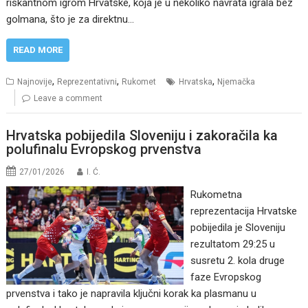
riskantnom igrom Hrvatske, koja je u nekoliko navrata igrala bez
golmana, što je za direktnu…
READ MORE
,
,
,
Najnovije
Reprezentativni
Rukomet
Hrvatska
Njemačka
Leave a comment
Hrvatska pobijedila Sloveniju i zakoračila ka
polufinalu Evropskog prvenstva
27/01/2026
I. Ć.
Rukometna
reprezentacija Hrvatske
pobijedila je Sloveniju
rezultatom 29:25 u
susretu 2. kola druge
faze Evropskog
prvenstva i tako je napravila ključni korak ka plasmanu u