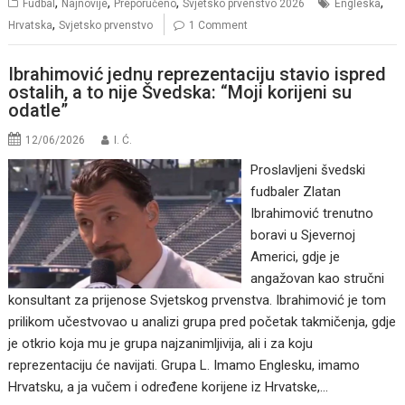
,
,
,
,
Fudbal
Najnovije
Preporučeno
Svjetsko prvenstvo 2026
Engleska
,
Hrvatska
Svjetsko prvenstvo
1 Comment
Ibrahimović jednu reprezentaciju stavio ispred
ostalih, a to nije Švedska: “Moji korijeni su
odatle”
12/06/2026
I. Ć.
Proslavljeni švedski
fudbaler Zlatan
Ibrahimović trenutno
boravi u Sjevernoj
Americi, gdje je
angažovan kao stručni
konsultant za prijenose Svjetskog prvenstva. Ibrahimović je tom
prilikom učestvovao u analizi grupa pred početak takmičenja, gdje
je otkrio koja mu je grupa najzanimljivija, ali i za koju
reprezentaciju će navijati. Grupa L. Imamo Englesku, imamo
Hrvatsku, a ja vučem i određene korijene iz Hrvatske,…