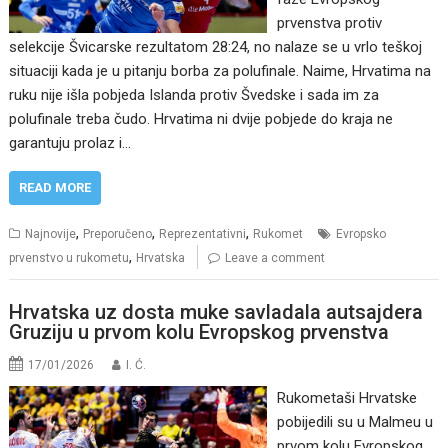
prvenstva protiv
selekcije Švicarske rezultatom 28:24, no nalaze se u vrlo teškoj
situaciji kada je u pitanju borba za polufinale. Naime, Hrvatima na
ruku nije išla pobjeda Islanda protiv Švedske i sada im za
polufinale treba čudo. Hrvatima ni dvije pobjede do kraja ne
garantuju prolaz i…
READ MORE
,
,
,
Najnovije
Preporučeno
Reprezentativni
Rukomet
Evropsko
,
prvenstvo u rukometu
Hrvatska
Leave a comment
Hrvatska uz dosta muke savladala autsajdera
Gruziju u prvom kolu Evropskog prvenstva
17/01/2026
I. Ć.
Rukometaši Hrvatske
pobijedili su u Malmeu u
prvom kolu Evropskog