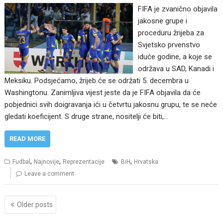
FIFA je zvanično objavila
jakosne grupe i
proceduru žrijeba za
Svjetsko prvenstvo
iduće godine, a koje se
održava u SAD, Kanadi i
Meksiku. Podsjećamo, žrijeb će se održati 5. decembra u
Washingtonu. Zanimljiva vijest jeste da je FIFA objavila da će
pobjednici svih doigravanja ići u četvrtu jakosnu grupu, te se neće
gledati koeficijent. S druge strane, nositelji će biti,…
READ MORE
,
,
,
Fudbal
Najnovije
Reprezentacije
BiH
Hrvatska
Leave a comment
Posts
Older posts
navigation