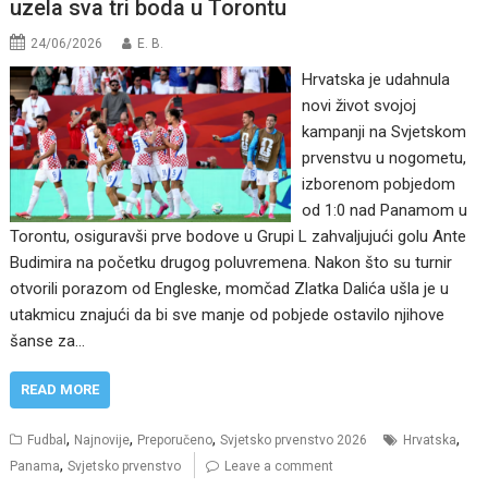
uzela sva tri boda u Torontu
24/06/2026
E. B.
Hrvatska je udahnula
novi život svojoj
kampanji na Svjetskom
prvenstvu u nogometu,
izborenom pobjedom
od 1:0 nad Panamom u
Torontu, osiguravši prve bodove u Grupi L zahvaljujući golu Ante
Budimira na početku drugog poluvremena. Nakon što su turnir
otvorili porazom od Engleske, momčad Zlatka Dalića ušla je u
utakmicu znajući da bi sve manje od pobjede ostavilo njihove
šanse za…
READ MORE
,
,
,
,
Fudbal
Najnovije
Preporučeno
Svjetsko prvenstvo 2026
Hrvatska
,
Panama
Svjetsko prvenstvo
Leave a comment