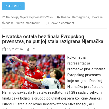
READ MORE
,
,
,
Najnovije
Svjetsko prvenstvo 2026
Bosna i Hercegovina
Hrvatska
,
Švedska
Zlatan Ibrahimović
Leave a comment
Hrvatska ostala bez finala Evropskog
prvenstva, na put joj stala razigrana Njemačka
30/01/2026
I. Ć.
Rukometna
reprezentacija
Njemačke prvi je finalist
Evropskog prvenstva
koje se igra u Danskoj.
Njemačka je večeras u
Herningu savladala Hrvatsku rezultatom 31:28 i sada u velikom
finalu čeka boljeg iz drugog polufinalnog para koji čine Danska i
Island. Susret je obilovao nevjerovatnom efikasnošću, ali i