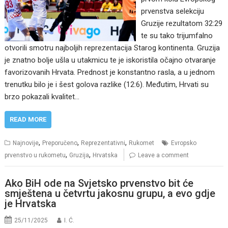
prvenstva selekciju
Gruzije rezultatom 32:29
te su tako trijumfalno
otvorili smotru najboljih reprezentacija Starog kontinenta. Gruzija
je znatno bolje ušla u utakmicu te je iskoristila očajno otvaranje
favorizovanih Hrvata. Prednost je konstantno rasla, a u jednom
trenutku bilo je i šest golova razlike (12:6). Međutim, Hrvati su
brzo pokazali kvalitet…
READ MORE
,
,
,
Najnovije
Preporučeno
Reprezentativni
Rukomet
Evropsko
,
,
prvenstvo u rukometu
Gruzija
Hrvatska
Leave a comment
Ako BiH ode na Svjetsko prvenstvo bit će
smještena u četvrtu jakosnu grupu, a evo gdje
je Hrvatska
25/11/2025
I. Ć.