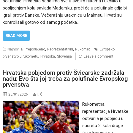
polufinale. Hrvatska sada ima sve u svojim rukama i ukoliko u
posljednjem kolu savlada Mađarsku, proći će u polufinale gdje bi
igrali protiv Danske. Večerašnju utakmicu u Malmeu, Hrvati su
kontrolisali gotovo od samog početka…
READ MORE
,
,
,
Najnovije
Preporučeno
Reprezentativni
Rukomet
Evropsko
,
,
prvenstvo u rukometu
Hrvatska
Slovenija
Leave a comment
Hrvatska pobjedom protiv Švicarske zadržala
nadu: Evo šta joj treba za polufinale Evropskog
prvenstva
25/01/2026
I. Ć.
Rukometna
reprezentacija Hrvatske
ostvarila je pobjedu u
susretu 2. kola druge
faze Evropskog