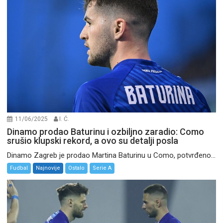
11/06/2025
I. Ć.
Dinamo prodao Baturinu i ozbiljno zaradio: Como
srušio klupski rekord, a ovo su detalji posla
Dinamo Zagreb je prodao Martina Baturinu u Como, potvrđeno...
Fudbal
Najnovije
Ostalo
Serie A