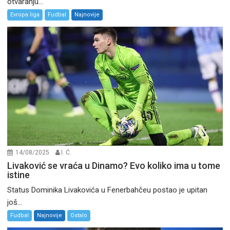
otvaranju...
Evropa liga
Fudbal
Najnovije
14/08/2025
I. Ć.
Livaković se vraća u Dinamo? Evo koliko ima u tome
istine
Status Dominika Livakovića u Fenerbahčeu postao je upitan
još...
Fudbal
Najnovije
Ostalo