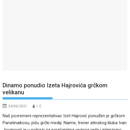
Dinamo ponudio Izeta Hajrovića grčkom
velikanu
24/06/2021
I. Ć.
Naš povremeni reprezentativac Izet Hajrović ponuđen je grčkom
Panatinaikosu, pišu grčki mediji. Naime, trener atinskog kluba Ivan
Jovanović je u potrazi za pojačanjima veznog reda i intenzivno