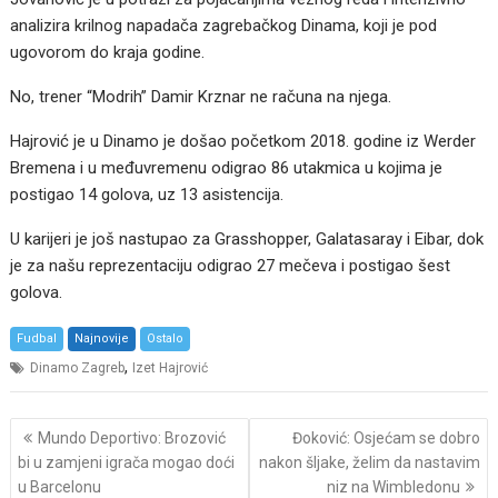
analizira krilnog napadača zagrebačkog Dinama, koji je pod
ugovorom do kraja godine.
No, trener “Modrih” Damir Krznar ne računa na njega.
Hajrović je u Dinamo je došao početkom 2018. godine iz Werder
Bremena i u međuvremenu odigrao 86 utakmica u kojima je
postigao 14 golova, uz 13 asistencija.
U karijeri je još nastupao za Grasshopper, Galatasaray i Eibar, dok
je za našu reprezentaciju odigrao 27 mečeva i postigao šest
golova.
Fudbal
Najnovije
Ostalo
,
Dinamo Zagreb
Izet Hajrović
Post
Mundo Deportivo: Brozović
Đoković: Osjećam se dobro
navigation
bi u zamjeni igrača mogao doći
nakon šljake, želim da nastavim
u Barcelonu
niz na Wimbledonu