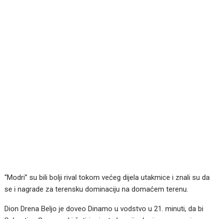
“Modri” su bili bolji rival tokom većeg dijela utakmice i znali su da
se i nagrade za terensku dominaciju na domaćem terenu.
Dion Drena Beljo je doveo Dinamo u vodstvo u 21. minuti, da bi