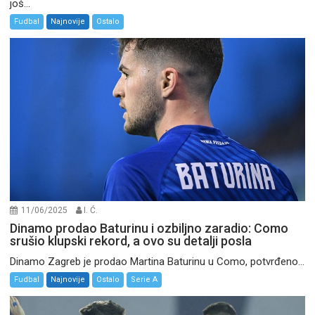
još...
Fudbal
Najnovije
Ostalo
11/06/2025
I. Ć.
Dinamo prodao Baturinu i ozbiljno zaradio: Como
srušio klupski rekord, a ovo su detalji posla
Dinamo Zagreb je prodao Martina Baturinu u Como, potvrđeno...
Fudbal
Najnovije
Ostalo
Serie A