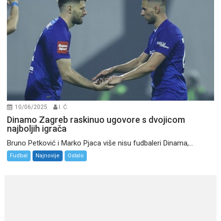
10/06/2025
I. Ć.
Dinamo Zagreb raskinuo ugovore s dvojicom
najboljih igrača
Bruno Petković i Marko Pjaca više nisu fudbaleri Dinama,...
Fudbal
Najnovije
Ostalo