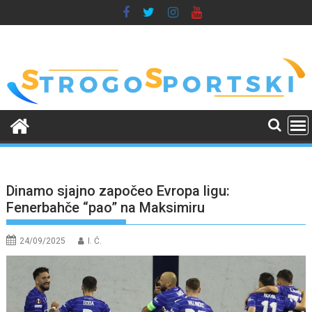
Skip
to
content
Dinamo sjajno započeo Evropa ligu:
Fenerbahče “pao” na Maksimiru
24/09/2025
I. Ć.