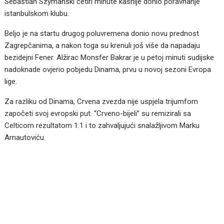
Sebastian Szymanski četiri minute kasnije donio poravnanje
istanbulskom klubu.
Beljo je na startu drugog poluvremena donio novu prednost
Zagrepčanima, a nakon toga su krenuli još više da napadaju
bezidejni Fener. Alžirac Monsfer Bakrar je u petoj minuti sudijske
nadoknade ovjerio pobjedu Dinama, prvu u novoj sezoni Evropa
lige.
Za razliku od Dinama, Crvena zvezda nije uspjela trijumfom
započeti svoj evropski put. “Crveno-bijeli” su remizirali sa
Celticom rezultatom 1:1 i to zahvaljujući snalažljivom Marku
Arnautoviću.