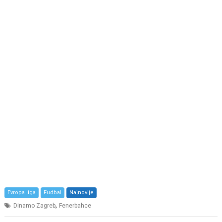
Evropa liga
Fudbal
Najnovije
,
Dinamo Zagreb
Fenerbahce