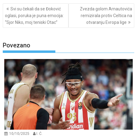
Post
Svi su čekali da se Đoković
Zvezda golom Arnautovića
navigation
oglasi, poruka je puna emocija:
remizirala protiv Celtica na
“Sjor Niko, moj teniski Otac”
otvaranju Evropa lige
Povezano
10/10/2025
I. Ć.