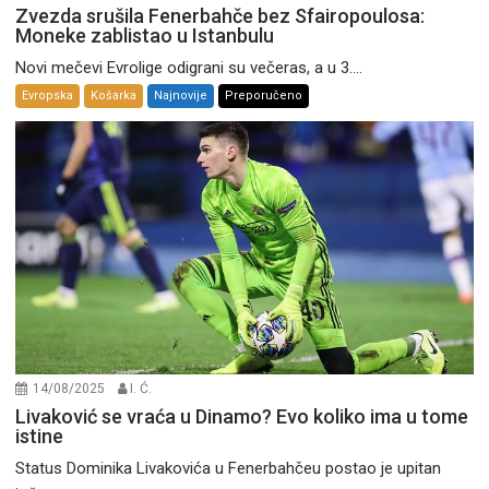
Zvezda srušila Fenerbahče bez Sfairopoulosa:
Moneke zablistao u Istanbulu
Novi mečevi Evrolige odigrani su večeras, a u 3....
Evropska
Košarka
Najnovije
Preporučeno
14/08/2025
I. Ć.
Livaković se vraća u Dinamo? Evo koliko ima u tome
istine
Status Dominika Livakovića u Fenerbahčeu postao je upitan