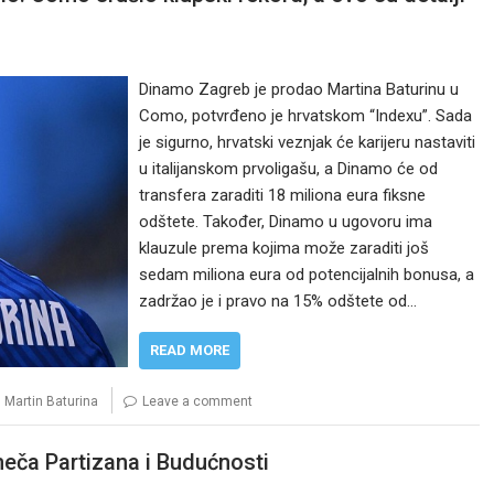
Dinamo Zagreb je prodao Martina Baturinu u
Como, potvrđeno je hrvatskom “Indexu”. Sada
je sigurno, hrvatski veznjak će karijeru nastaviti
u italijanskom prvoligašu, a Dinamo će od
transfera zaraditi 18 miliona eura fiksne
odštete. Također, Dinamo u ugovoru ima
klauzule prema kojima može zaraditi još
sedam miliona eura od potencijalnih bonusa, a
zadržao je i pravo na 15% odštete od…
READ MORE
,
Martin Baturina
Leave a comment
eča Partizana i Budućnosti