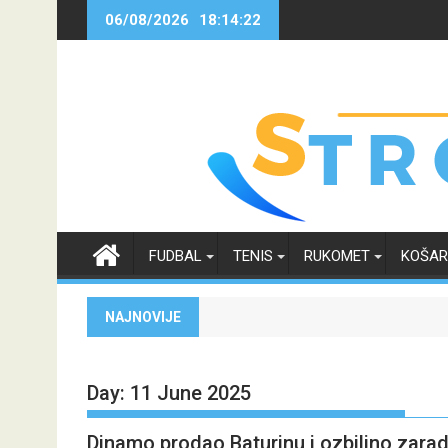
Skip
06/08/2026
18:14:22
to
content
FUDBAL
TENIS
RUKOMET
KOŠA
NAJNOVIJE
Day:
11 June 2025
Dinamo prodao Baturinu i ozbiljno zaradi