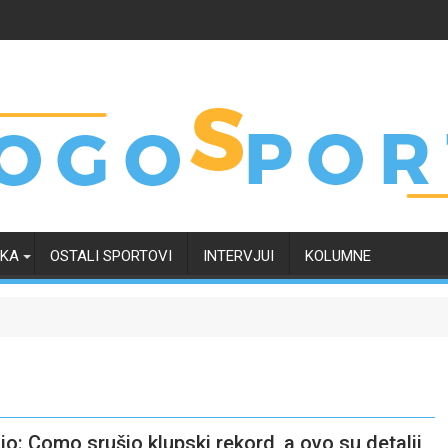
RKA
OSTALI SPORTOVI
INTERVJUI
KOLUMNE
o: Como srušio klupski rekord, a ovo su detalji