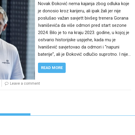
Novak Đoković nema kajanja zbog odluka koje
je donosio kroz karijeru, ali ipak žali jer nije
poslušao važan savjett bivšeg trenera Gorana
Ivaniševića da više odmori pred start sezone
2024. Bilo je to na kraju 2023. godine, u kojoj je
ostvario historijske uspjehe, kada mu je
Ivanišević savjetovao da odmori i “napuni
baterije”, ali je Đoković odlučio suprotno. I nije…
READ MORE
Leave a comment