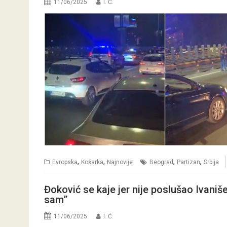
11/06/2025
I. Ć.
,
,
,
,
Evropska
Košarka
Najnovije
Beograd
Partizan
Srbija
Đoković se kaje jer nije poslušao Ivaniš
sam”
11/06/2025
I. Ć.