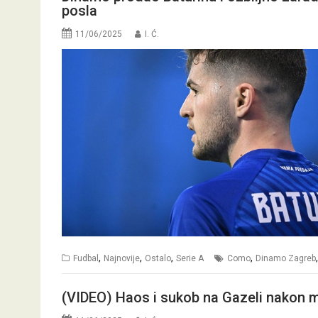
posla
11/06/2025
I. Ć.
,
,
,
,
Fudbal
Najnovije
Ostalo
Serie A
Como
Dinamo Zagreb
(VIDEO) Haos i sukob na Gazeli nakon m