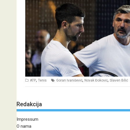
,
,
,
ATP
Tenis
Goran Ivanišević
Novak Đoković
Slaven Bilić
Redakcija
Impressum
O nama