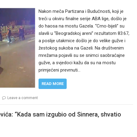
Nakon meča Partizana i Budućnosti, koji je
treći u okviru finalne serije ABA lige, došlo je
do haosa na mostu Gazela. “Crno-bijeli” su
slavili u “Beogradskoj areni” rezultatom 83:67,
a poslije utakmice došlo je do velike gužve i
žestokog sukoba na Gazeli. Na društvenim
mrežama pojavili su se snimci saobraćajne
gužve, a svjedoci kažu da su na mostu
primjećeni prevrnuti…
READ MORE
Leave a comment
evića: “Kada sam izgubio od Sinnera, shvatio