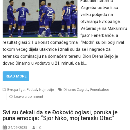
Fudbaleri Dinamo
Zagreba ostvarili su
veliku pobjedu na
otvaranju Evropa lige.
Večeras je na Maksimiru
“pao” Fenerbahče, a
rezultat glasi 3:1 u korist domaćeg tima. “Modri” su bili bolji rival
tokom većeg dijela utakmice i znali su da se i nagrade za
terensku dominaciju na domaćem terenu. Dion Drena Beljo je
doveo Dinamo u vodstvo u 21. minuti, da bi…
READ MORE
,
,
,
Evropa liga
Fudbal
Najnovije
Dinamo Zagreb
Fenerbahce
Leave a comment
Svi su čekali da se Đoković oglasi, poruka je
puna emocija: “Sjor Niko, moj teniski Otac”
24/09/2025
I. Ć.