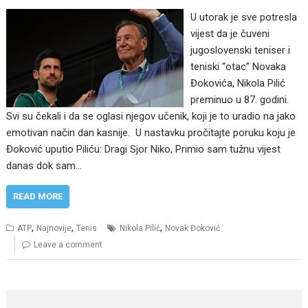
U utorak je sve potresla
vijest da je čuveni
jugoslovenski teniser i
teniski “otac” Novaka
Đokovića, Nikola Pilić
preminuo u 87. godini.
Svi su čekali i da se oglasi njegov učenik, koji je to uradio na jako
emotivan način dan kasnije. U nastavku pročitajte poruku koju je
Đoković uputio Piliću: Dragi Sjor Niko, Primio sam tužnu vijest
danas dok sam…
READ MORE
,
,
,
ATP
Najnovije
Tenis
Nikola Pilić
Novak Đoković
Leave a comment