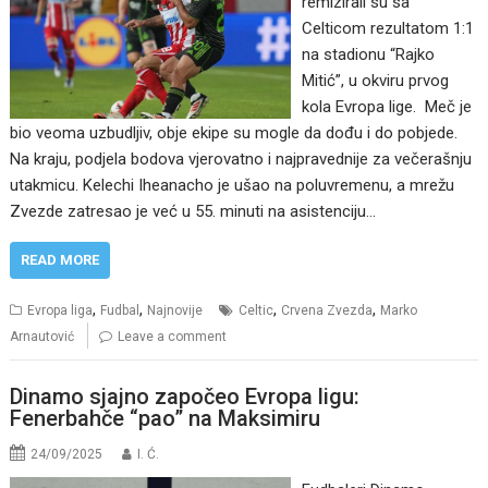
remizirali su sa
Celticom rezultatom 1:1
na stadionu “Rajko
Mitić”, u okviru prvog
kola Evropa lige. Meč je
bio veoma uzbudljiv, obje ekipe su mogle da dođu i do pobjede.
Na kraju, podjela bodova vjerovatno i najpravednije za večerašnju
utakmicu. Kelechi Iheanacho je ušao na poluvremenu, a mrežu
Zvezde zatresao je već u 55. minuti na asistenciju…
READ MORE
,
,
,
,
Evropa liga
Fudbal
Najnovije
Celtic
Crvena Zvezda
Marko
Arnautović
Leave a comment
Dinamo sjajno započeo Evropa ligu:
Fenerbahče “pao” na Maksimiru
24/09/2025
I. Ć.