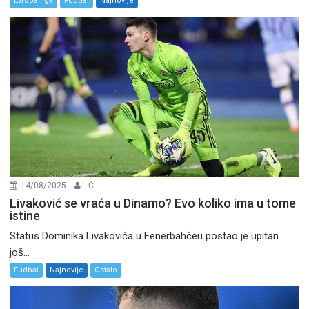
Evropa liga
Fudbal
Najnovije
14/08/2025
I. Ć.
Livaković se vraća u Dinamo? Evo koliko ima u tome
istine
Status Dominika Livakovića u Fenerbahčeu postao je upitan
još...
Fudbal
Najnovije
Ostalo