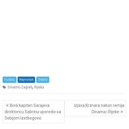
Fudbal
Najnovije
Ostalo
,
Dinamo Zagreb
Rijeka
Post
Bivši kapiten Sarajeva
Izjava Krznara nakon remija
navigation
direktoricu Sabrinu uporedio sa
Dinama i Rijeke
Sebijom Izetbegović