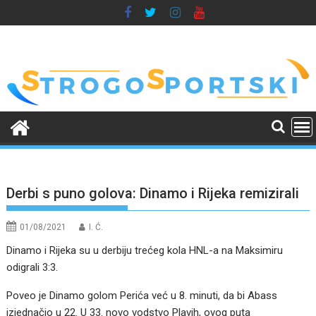
Skip
to
content
Derbi s puno golova: Dinamo i Rijeka remizirali
01/08/2021
I. Ć.
Dinamo i Rijeka su u derbiju trećeg kola HNL-a na Maksimiru
odigrali 3:3.
Poveo je Dinamo golom Perića već u 8. minuti, da bi Abass
izjednačio u 22. U 33. novo vodstvo Plavih, ovog puta