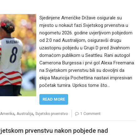
Sjedinjene Američke Države osigurale su
mjesto u nokaut fazi Svjetskog prvenstva u
nogometu 2026. godine uvjerljivom pobjedom
od 2:0 nad Australijom, osiguravši drugu
uzastopnu pobjedu u Grupi D pred živahnom
domaćom publikom u Seattleu. Rani autogol
Camerona Burgessa i prvi gol Alexa Freemana
na Svjetskom prvenstvu bili su dovoljni da
ekipa Mauricija Pochettina nastavi impresivan
početak turnira. Uprkos tome što…
READ MORE
,
,
Amerika
Australija
Svjetsko prvenstvo
1 Comment
vjetskom prvenstvu nakon pobjede nad