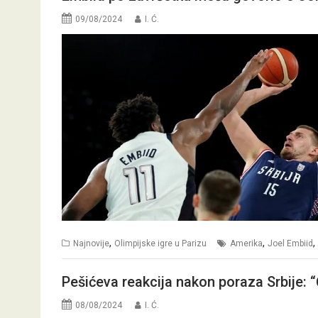
09/08/2024
I. Ć.
,
,
,
Najnovije
Olimpijske igre u Parizu
Amerika
Joel Embiid
Pešićeva reakcija nakon poraza Srbije: 
08/08/2024
I. Ć.