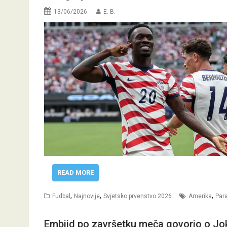
13/06/2026
E. B.
READ MORE
,
,
,
Fudbal
Najnovije
Svjetsko prvenstvo 2026
Amerika
Par
Embiid po završetku meča govorio o Joki