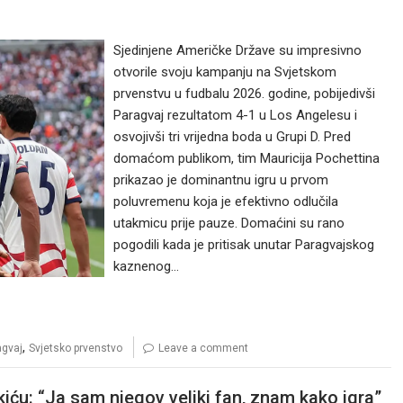
Sjedinjene Američke Države su impresivno
otvorile svoju kampanju na Svjetskom
prvenstvu u fudbalu 2026. godine, pobijedivši
Paragvaj rezultatom 4-1 u Los Angelesu i
osvojivši tri vrijedna boda u Grupi D. Pred
domaćom publikom, tim Mauricija Pochettina
prikazao je dominantnu igru ​​u prvom
poluvremenu koja je efektivno odlučila
utakmicu prije pauze. Domaćini su rano
pogodili kada je pritisak unutar Paragvajskog
kaznenog…
,
agvaj
Svjetsko prvenstvo
Leave a comment
ću: “Ja sam njegov veliki fan, znam kako igra”