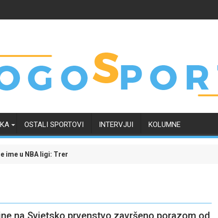
RKA
OSTALI SPORTOVI
INTERVJUI
KOLUMNE
 raskrsnici, a odluka uskoro "pada"
 kako je transfer Tarika Muharemovića uticao na njegove buduće sa
Rogers pre
vine na Svjetsko prvenstvo završeno porazom od