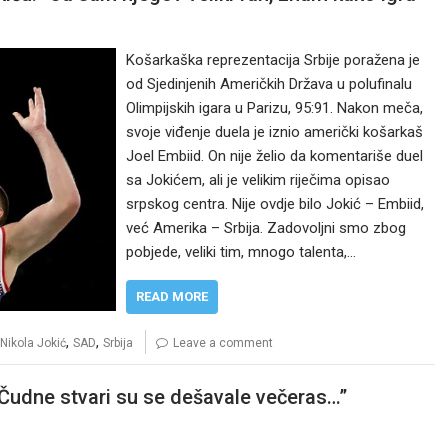
Košarkaška reprezentacija Srbije poražena je
od Sjedinjenih Američkih Država u polufinalu
Olimpijskih igara u Parizu, 95:91. Nakon meča,
svoje viđenje duela je iznio američki košarkaš
Joel Embiid. On nije želio da komentariše duel
sa Jokićem, ali je velikim riječima opisao
srpskog centra. Nije ovdje bilo Jokić – Embiid,
već Amerika – Srbija. Zadovoljni smo zbog
pobjede, veliki tim, mnogo talenta,…
READ MORE
,
,
Nikola Jokić
SAD
Srbija
Leave a comment
“Čudne stvari su se dešavale večeras…”