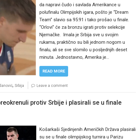
da napravi čudo i savlada Amerikance u
polufinalu Olimpijskih igara, pošto je “Dream
Team” slavio sa 95:91 i tako prošao u finale.
“Orlovi” će za bronzu igrati protiv selekcije
Njemačke. Imala je Srbija sve u svojim
rukama, praktično su bili jednom nogom u
finalu, ali se sve slomilo u posljednjih deset
minuta. Jednostavno, Amerika je…
READ MORE
,
danović
Srbija
Leave a comment
krenuli protiv Srbije i plasirali se u finale
Košarkaši Sjedinjenih Američkih Država plasirali
su se u finale olimpijskog turnira u Parizu