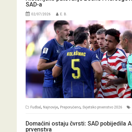
SAD-a
02/07/2026
E. B.
,
,
,
Fudbal
Najnovije
Preporučeno
Svjetsko prvenstvo 2026
Domaćini ostaju čvrsti: SAD pobijedila A
prvenstva