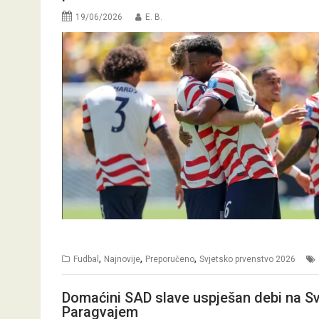
19/06/2026
E. B.
,
,
,
Fudbal
Najnovije
Preporučeno
Svjetsko prvenstvo 2026
Domaćini SAD slave uspješan debi na S
Paragvajem