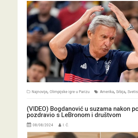
,
,
,
Najnovije
Olimpijske igre u Parizu
Amerika
Srbija
Svetis
(VIDEO) Bogdanović u suzama nakon pora
pozdravio s LeBronom i društvom
08/08/2024
I. Ć.