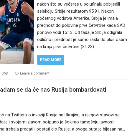
nakon što su večeras u polufinalu pobijedili
selekciju Srbije rezultatom 95:91. Nakon
početnog vodstva Amerike, Srbija je imala
prednost do polovine prve četvrtine kada SAD
ponovo vodi 15:13. Od tada je Srbija odigrala
odlično i prednost je samo rasla do plus osam
na kraju prve četvrtine (31:23).…
READ MORE
,
SAD
Leave a comment
adam se da će nas Rusija bombardovati
na Twitteru o invaziji Rusije na Ukrajinu, a njegovi stavovi se
k dalje i svojom izjavom potpuno je šokirao tamošnju javnost.
na trebala predati i postati dio Rusije, a ovoga puta je bijesan na…