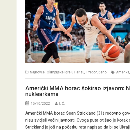
,
,
Najnovije
Olimpijske igre u Parizu
Preporučeno
Amerika
Američki MMA borac šokirao izjavom: N
nuklearkama
15/10/2022
I. Ć.
Američki MMA borac Sean Strickland (31) redovno govori 
nisu svidjeli većini javnosti. Ovoga puta otišao je kora
Strickland je još na početku rata napisao da bi se Ukraji