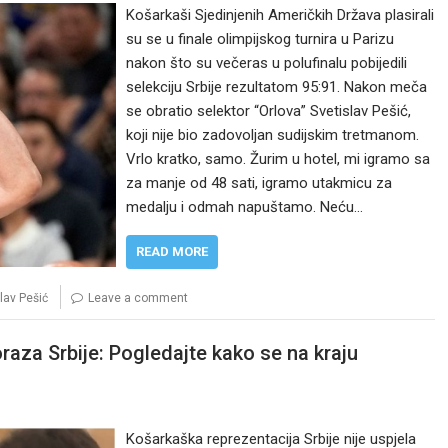
Košarkaši Sjedinjenih Američkih Država plasirali
su se u finale olimpijskog turnira u Parizu
nakon što su večeras u polufinalu pobijedili
selekciju Srbije rezultatom 95:91. Nakon meča
se obratio selektor “Orlova” Svetislav Pešić,
koji nije bio zadovoljan sudijskim tretmanom.
Vrlo kratko, samo. Žurim u hotel, mi igramo sa
za manje od 48 sati, igramo utakmicu za
medalju i odmah napuštamo. Neću…
READ MORE
lav Pešić
Leave a comment
za Srbije: Pogledajte kako se na kraju
Košarkaška reprezentacija Srbije nije uspjela