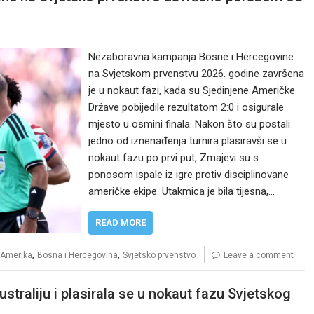
Nezaboravna kampanja Bosne i Hercegovine
na Svjetskom prvenstvu 2026. godine završena
je u nokaut fazi, kada su Sjedinjene Američke
Države pobijedile rezultatom 2:0 i osigurale
mjesto u osmini finala. Nakon što su postali
jedno od iznenađenja turnira plasiravši se u
nokaut fazu po prvi put, Zmajevi su s
ponosom ispale iz igre protiv disciplinovane
američke ekipe. Utakmica je bila tijesna,…
READ MORE
,
,
Amerika
Bosna i Hercegovina
Svjetsko prvenstvo
Leave a comment
ustraliju i plasirala se u nokaut fazu Svjetskog