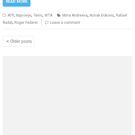
READ MORE
,
,
,
,
,
ATP
Najnovije
Tenis
WTA
Mirra Andreeva
Novak Đoković
Rafael
,
Nadal
Roger Federer
Leave a comment
Posts
Older posts
navigation