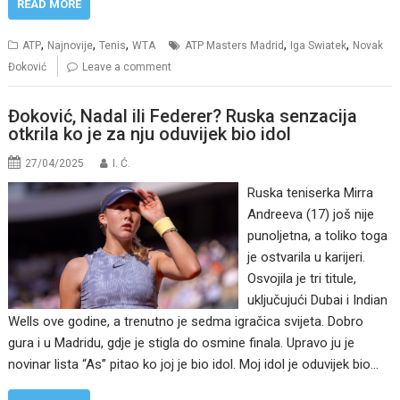
READ MORE
,
,
,
,
,
ATP
Najnovije
Tenis
WTA
ATP Masters Madrid
Iga Swiatek
Novak
Đoković
Leave a comment
Đoković, Nadal ili Federer? Ruska senzacija
otkrila ko je za nju oduvijek bio idol
27/04/2025
I. Ć.
Ruska teniserka Mirra
Andreeva (17) još nije
punoljetna, a toliko toga
je ostvarila u karijeri.
Osvojila je tri titule,
uključujući Dubai i Indian
Wells ove godine, a trenutno je sedma igračica svijeta. Dobro
gura i u Madridu, gdje je stigla do osmine finala. Upravo ju je
novinar lista “As” pitao ko joj je bio idol. Moj idol je oduvijek bio…