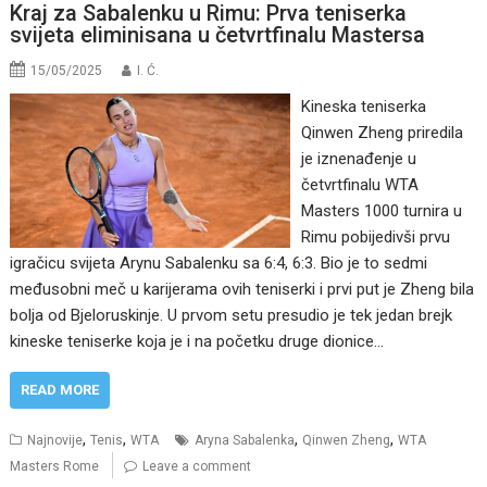
Kraj za Sabalenku u Rimu: Prva teniserka
svijeta eliminisana u četvrtfinalu Mastersa
15/05/2025
I. Ć.
Kineska teniserka
Qinwen Zheng priredila
je iznenađenje u
četvrtfinalu WTA
Masters 1000 turnira u
Rimu pobijedivši prvu
igračicu svijeta Arynu Sabalenku sa 6:4, 6:3. Bio je to sedmi
međusobni meč u karijerama ovih teniserki i prvi put je Zheng bila
bolja od Bjeloruskinje. U prvom setu presudio je tek jedan brejk
kineske teniserke koja je i na početku druge dionice…
READ MORE
,
,
,
,
Najnovije
Tenis
WTA
Aryna Sabalenka
Qinwen Zheng
WTA
Masters Rome
Leave a comment