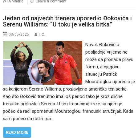
WTA Madrid
Leave a comment
Jedan od najvećih trenera uporedio Đokovića i
Serenu Williams: “U toku je velika bitka”
03/05/2025
I. Ć.
Novak Đoković u
posljednje vrijeme ne
može da pronađe pravu
formu, a njegovu
situaciju Patrick
Mouratoglou uporedio je
sa karijerom Serene Williams, proslavljene američke teniserke.
Kao što Đoković trenutno ima loš period tako je kroz slične
trenutke prolazila i Serena. U tim trenucima krize sa njom je
počeo da radi spomenuti Mouratoglou, francuski stručnjak. Kada
sam počeo da radim sa…
READ MORE