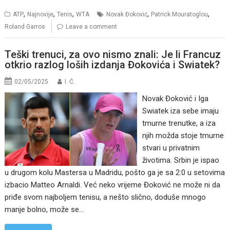
,
,
,
,
,
ATP
Najnovije
Tenis
WTA
Novak Đoković
Patrick Mouratoglou
Roland Garros
Leave a comment
Teški trenuci, za ovo nismo znali: Je li Francuz
otkrio razlog loših izdanja Đokovića i Swiatek?
02/05/2025
I. Ć.
Novak Đoković i Iga
Swiatek iza sebe imaju
tmurne trenutke, a iza
njih možda stoje tmurne
stvari u privatnim
životima. Srbin je ispao
u drugom kolu Mastersa u Madridu, pošto ga je sa 2:0 u setovima
izbacio Matteo Arnaldi. Već neko vrijeme Đoković ne može ni da
priđe svom najboljem tenisu, a nešto slično, doduše mnogo
manje bolno, može se…