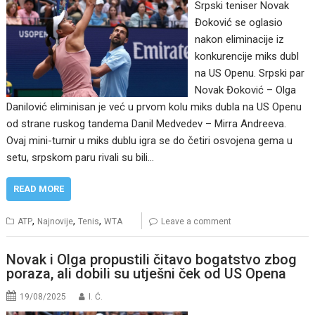
Srpski teniser Novak
Đoković se oglasio
nakon eliminacije iz
konkurencije miks dubl
na US Openu. Srpski par
Novak Đoković – Olga
Danilović eliminisan je već u prvom kolu miks dubla na US Openu
od strane ruskog tandema Danil Medvedev – Mirra Andreeva.
Ovaj mini-turnir u miks dublu igra se do četiri osvojena gema u
setu, srpskom paru rivali su bili…
READ MORE
,
,
,
ATP
Najnovije
Tenis
WTA
Leave a comment
Novak i Olga propustili čitavo bogatstvo zbog
poraza, ali dobili su utješni ček od US Opena
19/08/2025
I. Ć.