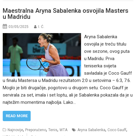
Maestralna Aryna Sabalenka osvojila Masters
u Madridu
03/05/2025
I. Ć.
Aryna Sabalenka
osvojila je treću titulu
ove sezone, ovog puta
u Madridu. Prva
teniserka svijeta
savladala je Coco Gauff
u finalu Mastersa u Madridu rezultatom 2:0 u setovima – 6:3, 7:6.
Moglo je biti drugačije, pogotovo u drugom setu. Coco Gauff je
servirala za set, imala i set loptu, ali je Sabalenka pokazala da je u
najtežim momentima najbolja. Lako…
READ MORE
,
,
,
,
,
Najnovije
Preporučeno
Tenis
WTA
Aryna Sabalenka
Coco Gauff