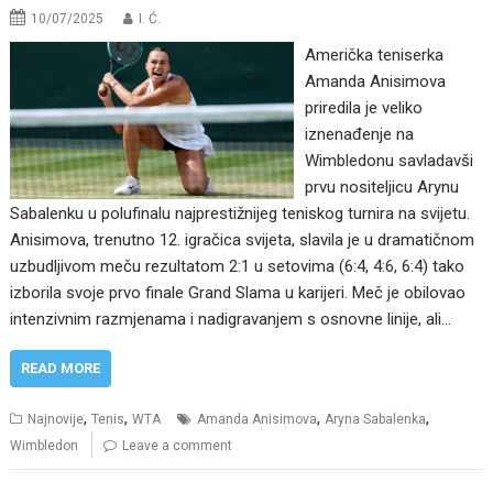
10/07/2025
I. Ć.
Američka teniserka
Amanda Anisimova
priredila je veliko
iznenađenje na
Wimbledonu savladavši
prvu nositeljicu Arynu
Sabalenku u polufinalu najprestižnijeg teniskog turnira na svijetu.
Anisimova, trenutno 12. igračica svijeta, slavila je u dramatičnom
uzbudljivom meču rezultatom 2:1 u setovima (6:4, 4:6, 6:4) tako
izborila svoje prvo finale Grand Slama u karijeri. Meč je obilovao
intenzivnim razmjenama i nadigravanjem s osnovne linije, ali…
READ MORE
,
,
,
,
Najnovije
Tenis
WTA
Amanda Anisimova
Aryna Sabalenka
Wimbledon
Leave a comment