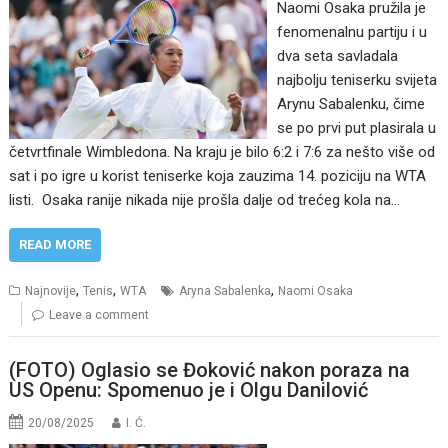
Naomi Osaka pružila je
fenomenalnu partiju i u
dva seta savladala
najbolju teniserku svijeta
Arynu Sabalenku, čime
se po prvi put plasirala u
četvrtfinale Wimbledona. Na kraju je bilo 6:2 i 7:6 za nešto više od
sat i po igre u korist teniserke koja zauzima 14. poziciju na WTA
listi. Osaka ranije nikada nije prošla dalje od trećeg kola na…
READ MORE
,
,
,
Najnovije
Tenis
WTA
Aryna Sabalenka
Naomi Osaka
Leave a comment
(FOTO) Oglasio se Đoković nakon poraza na
US Openu: Spomenuo je i Olgu Danilović
20/08/2025
I. Ć.