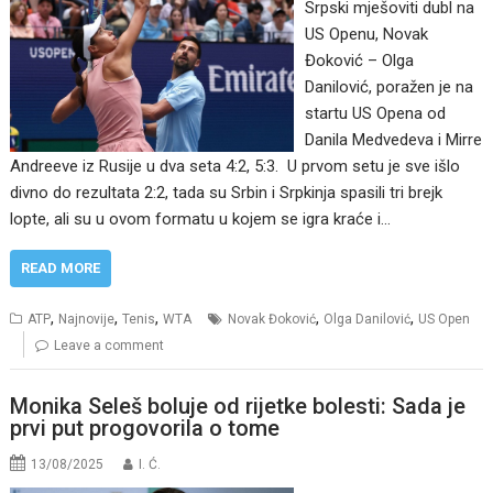
Srpski mješoviti dubl na
US Openu, Novak
Đoković – Olga
Danilović, poražen je na
startu US Opena od
Danila Medvedeva i Mirre
Andreeve iz Rusije u dva seta 4:2, 5:3. U prvom setu je sve išlo
divno do rezultata 2:2, tada su Srbin i Srpkinja spasili tri brejk
lopte, ali su u ovom formatu u kojem se igra kraće i…
READ MORE
,
,
,
,
,
ATP
Najnovije
Tenis
WTA
Novak Đoković
Olga Danilović
US Open
Leave a comment
Monika Seleš boluje od rijetke bolesti: Sada je
prvi put progovorila o tome
13/08/2025
I. Ć.