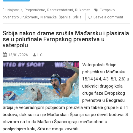
,
,
,
Najnovije
Preporučeno
Reprezentativni
Rukomet
Evropsko
,
,
,
prvenstvo u rukometu
Njemačka
Španija
Srbija
Leave a comment
Srbija nakon drame srušila Mađarsku i plasirala
se u polufinale Evropskog prvenstva u
vaterpolu
18/01/2026
I. Ć.
Vaterpolisti Srbije
pobijedili su Mađarsku
15:14 (4:4, 4:3, 5:1, 2:6) u
utakmici drugog kola
druge faze Evropskog
prvenstva u Beogradu.
Srbija je večerašnjom pobjedom preuzela vrh tabele grupe E s 11
bodova, dok su iza nje Mađarska i Španija sa po devet bodova. S
obzirom na to da Mađari i Španci igraju međusobno u
posljednjem kolu, Srbi ne mogu završiti…