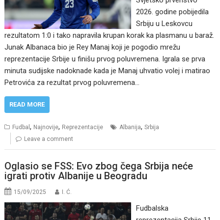
Svjetsko prvenstvo
2026. godine pobijedila
Srbiju u Leskovcu
rezultatom 1:0 i tako napravila krupan korak ka plasmanu u baraž.
Junak Albanaca bio je Rey Manaj koji je pogodio mrežu
reprezentacije Srbije u finišu prvog poluvremena. Igrala se prva
minuta sudijske nadoknade kada je Manaj uhvatio volej i matirao
Petrovića za rezultat prvog poluvremena…
READ MORE
,
,
,
Fudbal
Najnovije
Reprezentacije
Albanija
Srbija
Leave a comment
Oglasio se FSS: Evo zbog čega Srbija neće
igrati protiv Albanije u Beogradu
15/09/2025
I. Ć.
Fudbalska
reprezentacija Srbije 11.