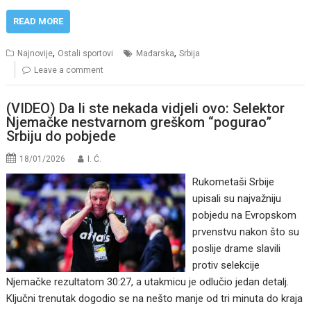
READ MORE
,
,
Najnovije
Ostali sportovi
Mađarska
Srbija
Leave a comment
(VIDEO) Da li ste nekada vidjeli ovo: Selektor
Njemačke nestvarnom greškom “pogurao”
Srbiju do pobjede
18/01/2026
I. Ć.
Rukometaši Srbije
upisali su najvažniju
pobjedu na Evropskom
prvenstvu nakon što su
poslije drame slavili
protiv selekcije
Njemačke rezultatom 30:27, a utakmicu je odlučio jedan detalj.
Ključni trenutak dogodio se na nešto manje od tri minuta do kraja