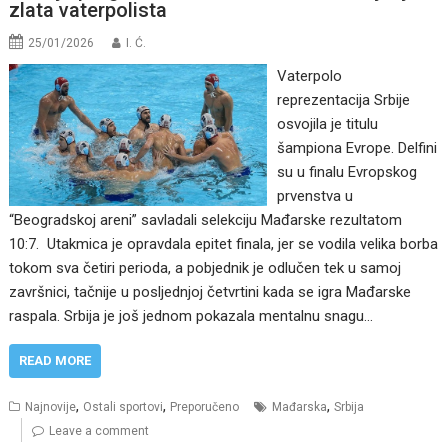
zlata vaterpolista
25/01/2026
I. Ć.
Vaterpolo
reprezentacija Srbije
osvojila je titulu
šampiona Evrope. Delfini
su u finalu Evropskog
prvenstva u
“Beogradskoj areni” savladali selekciju Mađarske rezultatom
10:7. Utakmica je opravdala epitet finala, jer se vodila velika borba
tokom sva četiri perioda, a pobjednik je odlučen tek u samoj
završnici, tačnije u posljednjoj četvrtini kada se igra Mađarske
raspala. Srbija je još jednom pokazala mentalnu snagu…
READ MORE
,
,
,
Najnovije
Ostali sportovi
Preporučeno
Mađarska
Srbija
Leave a comment