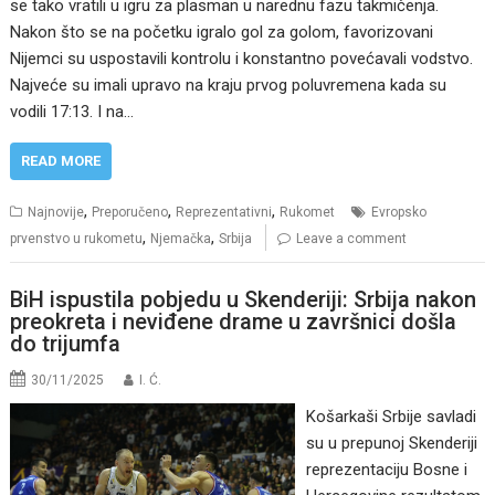
se tako vratili u igru za plasman u narednu fazu takmičenja.
Nakon što se na početku igralo gol za golom, favorizovani
Nijemci su uspostavili kontrolu i konstantno povećavali vodstvo.
Najveće su imali upravo na kraju prvog poluvremena kada su
vodili 17:13. I na…
READ MORE
,
,
,
Najnovije
Preporučeno
Reprezentativni
Rukomet
Evropsko
,
,
prvenstvo u rukometu
Njemačka
Srbija
Leave a comment
BiH ispustila pobjedu u Skenderiji: Srbija nakon
preokreta i neviđene drame u završnici došla
do trijumfa
30/11/2025
I. Ć.
Košarkaši Srbije savladi
su u prepunoj Skenderiji
reprezentaciju Bosne i