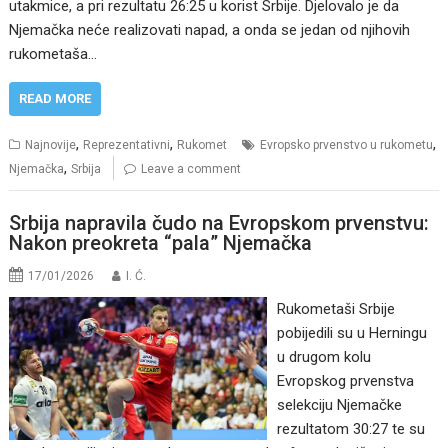
utakmice, a pri rezultatu 26:25 u korist Srbije. Djelovalo je da
Njemačka neće realizovati napad, a onda se jedan od njihovih
rukometaša…
READ MORE
,
,
,
Najnovije
Reprezentativni
Rukomet
Evropsko prvenstvo u rukometu
,
Njemačka
Srbija
Leave a comment
Srbija napravila čudo na Evropskom prvenstvu:
Nakon preokreta “pala” Njemačka
17/01/2026
I. Ć.
Rukometaši Srbije
pobijedili su u Herningu
u drugom kolu
Evropskog prvenstva
selekciju Njemačke
rezultatom 30:27 te su