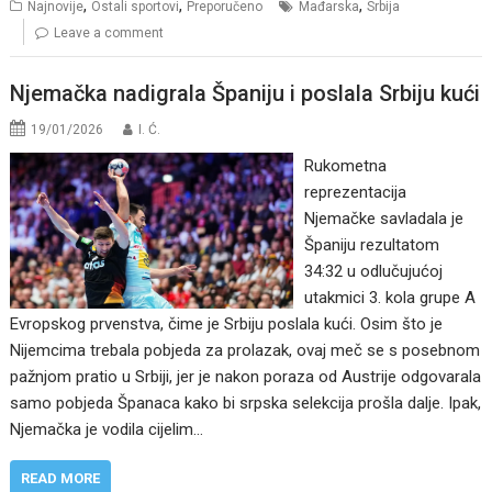
,
,
,
Najnovije
Ostali sportovi
Preporučeno
Mađarska
Srbija
Leave a comment
Njemačka nadigrala Španiju i poslala Srbiju kući
19/01/2026
I. Ć.
Rukometna
reprezentacija
Njemačke savladala je
Španiju rezultatom
34:32 u odlučujućoj
utakmici 3. kola grupe A
Evropskog prvenstva, čime je Srbiju poslala kući. Osim što je
Nijemcima trebala pobjeda za prolazak, ovaj meč se s posebnom
pažnjom pratio u Srbiji, jer je nakon poraza od Austrije odgovarala
samo pobjeda Španaca kako bi srpska selekcija prošla dalje. Ipak,
Njemačka je vodila cijelim…
READ MORE