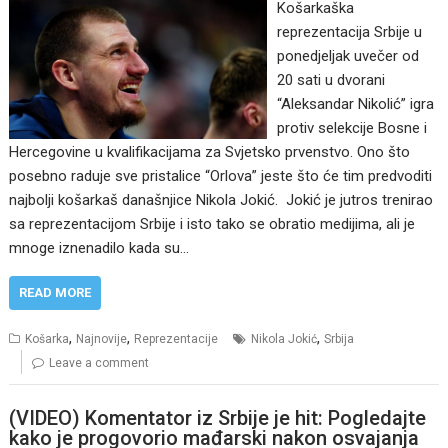
Košarkaška
reprezentacija Srbije u
ponedjeljak uvečer od
20 sati u dvorani
“Aleksandar Nikolić” igra
protiv selekcije Bosne i
Hercegovine u kvalifikacijama za Svjetsko prvenstvo. Ono što
posebno raduje sve pristalice “Orlova” jeste što će tim predvoditi
najbolji košarkaš današnjice Nikola Jokić. Jokić je jutros trenirao
sa reprezentacijom Srbije i isto tako se obratio medijima, ali je
mnoge iznenadilo kada su…
READ MORE
,
,
,
Košarka
Najnovije
Reprezentacije
Nikola Jokić
Srbija
Leave a comment
(VIDEO) Komentator iz Srbije je hit: Pogledajte
kako je progovorio mađarski nakon osvajanja