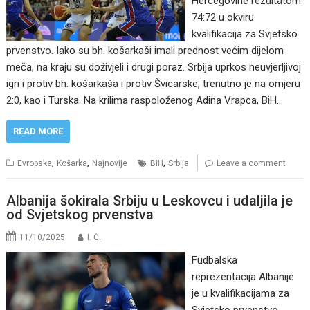
Hercegovine rezultatom
74:72 u okviru
kvalifikacija za Svjetsko
prvenstvo. Iako su bh. košarkaši imali prednost većim dijelom
meča, na kraju su doživjeli i drugi poraz. Srbija uprkos neuvjerljivoj
igri i protiv bh. košarkaša i protiv Švicarske, trenutno je na omjeru
2:0, kao i Turska. Na krilima raspoloženog Adina Vrapca, BiH…
READ MORE
,
,
,
Evropska
Košarka
Najnovije
BiH
Srbija
Leave a comment
Albanija šokirala Srbiju u Leskovcu i udaljila je
od Svjetskog prvenstva
11/10/2025
I. Ć.
Fudbalska
reprezentacija Albanije
je u kvalifikacijama za