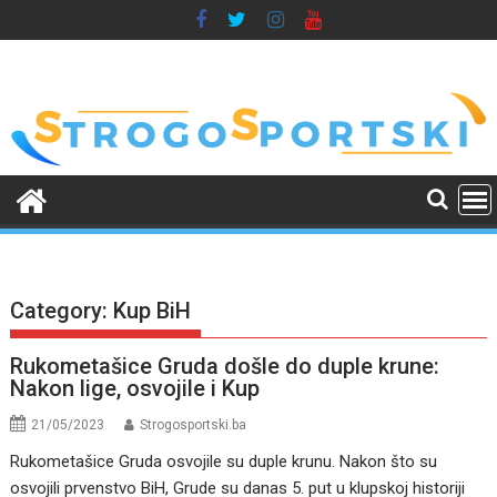
Skip
to
content
Category:
Kup BiH
Rukometašice Gruda došle do duple krune:
Nakon lige, osvojile i Kup
21/05/2023
Strogosportski.ba
Rukometašice Gruda osvojile su duple krunu. Nakon što su
osvojili prvenstvo BiH, Grude su danas 5. put u klupskoj historiji