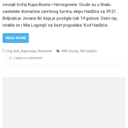
osvojili trofej Kupa Bosne i Hercegovine. Grude su u finalu
savladale domaćina završnog turnira, ekipu Hadžića sa 39:21.
Briljirala je Jovana Ilić koja je postigla čak 14 golova. Osim nje,
istakla se i Mia Lugonjić sa šest pogodaka. Kod Hadžića…
READ MORE
,
,
,
Kup BiH
Najnovije
Rukomet
HRK Grude
RK Hadžići
Leave a comment