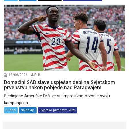
13/06/2026
E. B.
Domaćini SAD slave uspješan debi na Svjetskom
prvenstvu nakon pobjede nad Paragvajem
Sjedinjene Američke Države su impresivno otvorile svoju
kampanju na...
Fudbal
Najnovije
Svjetsko prvenstvo 2026