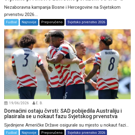
Nezaboravna kampanja Bosne i Hercegovine na Svjetskom
prvenstvu 2026....
Fudbal
Najnovije
Preporučeno
Svjetsko prvenstvo 2026
19/06/2026
E. B.
Domaćini ostaju čvrsti: SAD pobijedila Australiju i
plasirala se u nokaut fazu Svjetskog prvenstva
Sjedinjene Američke Države osigurale su mjesto u nokaut fazi...
Fudbal
Najnovije
Preporučeno
Svjetsko prvenstvo 2026