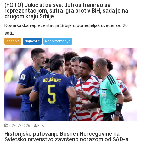
(FOTO) Jokić stiže sve: Jutros trenirao sa
reprezentacijom, sutra igra protiv BiH, sada je na
drugom kraju Srbije
Košarkaška reprezentacija Srbije u ponedjeljak uvečer od 20
sati...
Košarka
Najnovije
Reprezentacije
02/07/2026
E. B.
Historijsko putovanje Bosne i Hercegovine na
Svjetsko prvenstvo završeno porazom od SAD-a