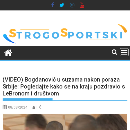
Skip
to
content
(VIDEO) Bogdanović u suzama nakon poraza
Srbije: Pogledajte kako se na kraju pozdravio s
LeBronom i društvom
08/08/2024
I. Ć.