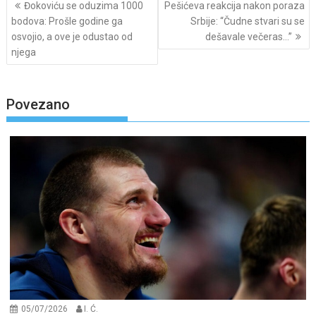
Post
Đokoviću se oduzima 1000
Pešićeva reakcija nakon poraza
navigation
bodova: Prošle godine ga
Srbije: “Čudne stvari su se
osvojio, a ove je odustao od
dešavale večeras…”
njega
Povezano
05/07/2026
I. Ć.