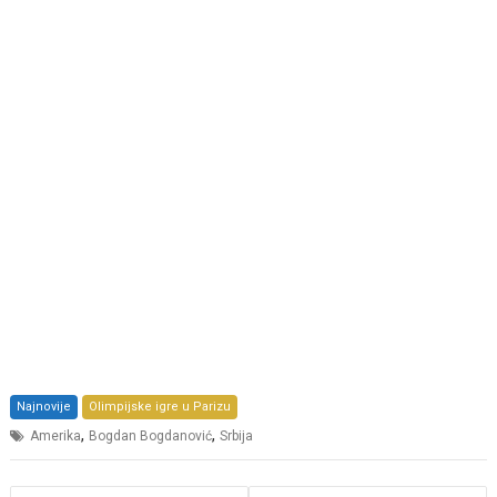
Najnovije
Olimpijske igre u Parizu
,
,
Amerika
Bogdan Bogdanović
Srbija