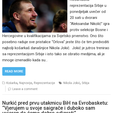
reprezentacija Srbije u
ponedjeljak uvečer od
20 sati u dvorani
“Aleksandar Nikolić” igra
protiv selekcije Bosne i
Hercegovine u kvalifikacijama za Svjetsko prvenstvo. Ono što
posebno raduje sve pristalice “Orlova” jeste što će tim predvoditi
najbolji košarkaš današnjice Nikola Jokić. Jokić je jutros trenirao
sa reprezentacijom Srbije i isto tako se obratio medijima, ali je
mnoge iznenadilo kada su…
READ MORE
,
,
,
Košarka
Najnovije
Reprezentacije
Nikola Jokić
Srbija
Leave a comment
Nurkić pred prvu utakmicu BiH na Evrobasketu:
“Vjerujem u svoje saigrače i duboko sam
uvjeren da ćemo dobro odigrati”