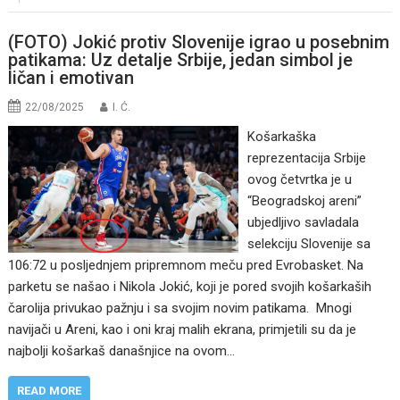
(FOTO) Jokić protiv Slovenije igrao u posebnim
patikama: Uz detalje Srbije, jedan simbol je
ličan i emotivan
22/08/2025
I. Ć.
Košarkaška
reprezentacija Srbije
ovog četvrtka je u
“Beogradskoj areni”
ubjedljivo savladala
selekciju Slovenije sa
106:72 u posljednjem pripremnom meču pred Evrobasket. Na
parketu se našao i Nikola Jokić, koji je pored svojih košarkaših
čarolija privukao pažnju i sa svojim novim patikama. Mnogi
navijači u Areni, kao i oni kraj malih ekrana, primjetili su da je
najbolji košarkaš današnjice na ovom…
READ MORE