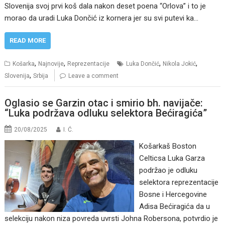
Slovenija svoj prvi koš dala nakon deset poena “Orlova” i to je
morao da uradi Luka Dončić iz kornera jer su svi putevi ka…
READ MORE
,
,
,
,
Košarka
Najnovije
Reprezentacije
Luka Dončić
Nikola Jokić
,
Slovenija
Srbija
Leave a comment
Oglasio se Garzin otac i smirio bh. navijače:
“Luka podržava odluku selektora Bećiragića”
20/08/2025
I. Ć.
Košarkaš Boston
Celticsa Luka Garza
podržao je odluku
selektora reprezentacije
Bosne i Hercegovine
Adisa Bećiragića da u
selekciju nakon niza povreda uvrsti Johna Robersona, potvrdio je