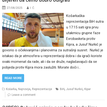
27/08/2025
I. Ć.
Košarkaška
reprezentacija BiH sutra
u 17:15 sati igra prvu
utakmicu grupne faze
Evrobasketa protiv
Kipra, a Jusuf Nurkić je
govorio o očekivanjima i planovima za sutrašnji susret. Nurkić je
istakao da je atmosfera u reprezentaciji dobra i da igrači koriste
svaki momenat da rade, ali i da se druže, naglašavajući da se
pobjeda protiv Kipra mora zaslužiti. Morate doći i…
READ MORE
,
,
,
,
Košarka
Najnovije
Reprezentacije
BiH
Jusuf Nurkić
Kipar
Leave a comment