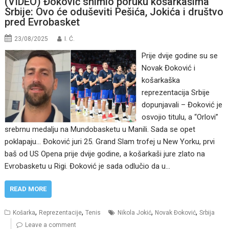
(VIDEO) Đoković snimio poruku košarkašima
Srbije: Ovo će oduševiti Pešića, Jokića i društvo
pred Evrobasket
23/08/2025
I. Ć.
Prije dvije godine su se
Novak Đoković i
košarkaška
reprezentacija Srbije
dopunjavali – Đoković je
osvojio titulu, a “Orlovi”
srebrnu medalju na Mundobasketu u Manili. Sada se opet
poklapaju… Đoković juri 25. Grand Slam trofej u New Yorku, prvi
baš od US Opena prije dvije godine, a košarkaši jure zlato na
Evrobasketu u Rigi. Đoković je sada odlučio da u…
READ MORE
,
,
,
,
Košarka
Reprezentacije
Tenis
Nikola Jokić
Novak Đoković
Srbija
Leave a comment