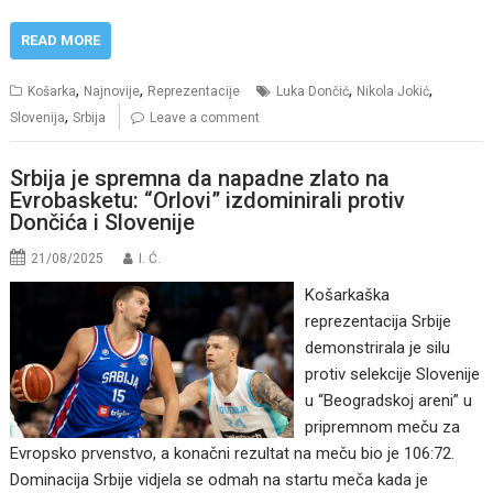
READ MORE
,
,
,
,
Košarka
Najnovije
Reprezentacije
Luka Dončić
Nikola Jokić
,
Slovenija
Srbija
Leave a comment
Srbija je spremna da napadne zlato na
Evrobasketu: “Orlovi” izdominirali protiv
Dončića i Slovenije
21/08/2025
I. Ć.
Košarkaška
reprezentacija Srbije
demonstrirala je silu
protiv selekcije Slovenije
u “Beogradskoj areni” u
pripremnom meču za
Evropsko prvenstvo, a konačni rezultat na meču bio je 106:72.
Dominacija Srbije vidjela se odmah na startu meča kada je