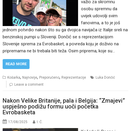
važio za skromnu
osobu spremnu da
uvijek udovolji svim
fanovima, a to je još
jednom potvrdio nakon što su ga dvojica navijača iz Italije sreli na
benzinskoj pumpi u Sloveniji. Dončić se s reprezentacijom
Slovenije sprema za Evrobasket, a povreda koju je doživio na
pripremama ne bi trebala biti teža. Osim priprema, koje su…
READ MORE
,
,
,
Košarka
Najnovije
Preporučeno
Reprezentacije
Luka Dončić
Leave a comment
Nakon Velike Britanije, pala i Belgija: “Zmajevi”
uspješno podižu formu uoči početka
Evrobasketa
17/08/2025
I. Ć.