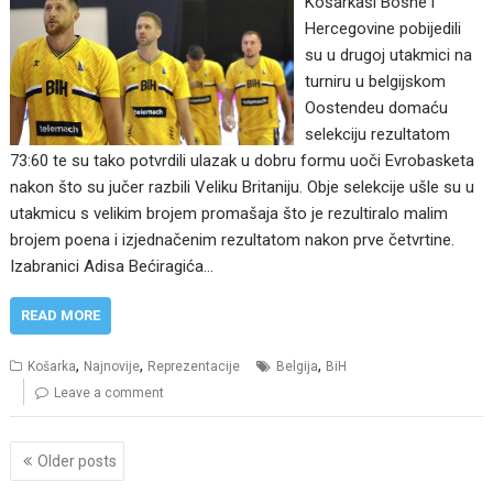
Košarkaši Bosne i
Hercegovine pobijedili
su u drugoj utakmici na
turniru u belgijskom
Oostendeu domaću
selekciju rezultatom
73:60 te su tako potvrdili ulazak u dobru formu uoči Evrobasketa
nakon što su jučer razbili Veliku Britaniju. Obje selekcije ušle su u
utakmicu s velikim brojem promašaja što je rezultiralo malim
brojem poena i izjednačenim rezultatom nakon prve četvrtine.
Izabranici Adisa Bećiragića…
READ MORE
,
,
,
Košarka
Najnovije
Reprezentacije
Belgija
BiH
Leave a comment
Posts
Older posts
navigation