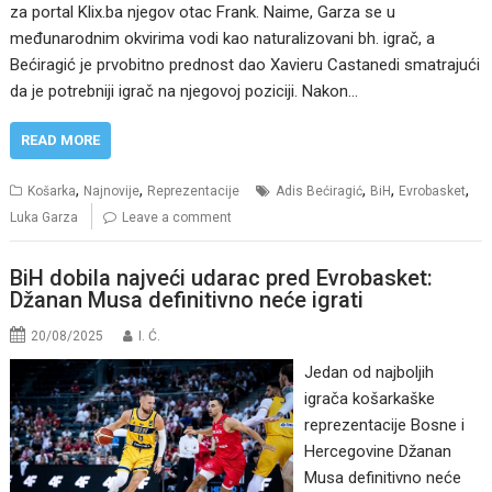
za portal Klix.ba njegov otac Frank. Naime, Garza se u
međunarodnim okvirima vodi kao naturalizovani bh. igrač, a
Bećiragić je prvobitno prednost dao Xavieru Castanedi smatrajući
da je potrebniji igrač na njegovoj poziciji. Nakon…
READ MORE
,
,
,
,
,
Košarka
Najnovije
Reprezentacije
Adis Bećiragić
BiH
Evrobasket
Luka Garza
Leave a comment
BiH dobila najveći udarac pred Evrobasket:
Džanan Musa definitivno neće igrati
20/08/2025
I. Ć.
Jedan od najboljih
igrača košarkaške
reprezentacije Bosne i
Hercegovine Džanan
Musa definitivno neće