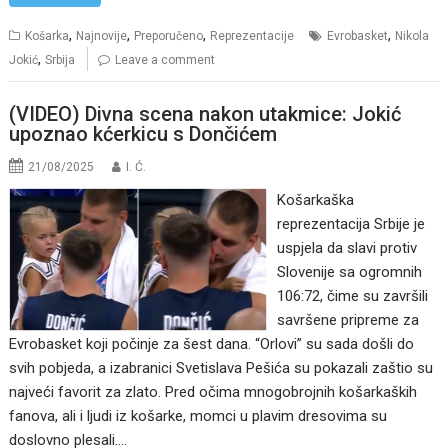
,
,
,
,
Košarka
Najnovije
Preporučeno
Reprezentacije
Evrobasket
Nikola
,
Jokić
Srbija
Leave a comment
(VIDEO) Divna scena nakon utakmice: Jokić
upoznao kćerkicu s Dončićem
21/08/2025
I. Ć.
Košarkaška
reprezentacija Srbije je
uspjela da slavi protiv
Slovenije sa ogromnih
106:72, čime su završili
savršene pripreme za
Evrobasket koji počinje za šest dana. “Orlovi” su sada došli do
svih pobjeda, a izabranici Svetislava Pešića su pokazali zaštio su
najveći favorit za zlato. Pred očima mnogobrojnih košarkaških
fanova, ali i ljudi iz košarke, momci u plavim dresovima su
doslovno plesali.…