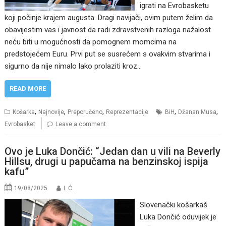
igrati na Evrobasketu
koji počinje krajem augusta. Dragi navijači, ovim putem želim da
obavijestim vas i javnost da radi zdravstvenih razloga nažalost
neću biti u mogućnosti da pomognem momcima na
predstojećem Euru. Prvi put se susrećem s ovakvim stvarima i
sigurno da nije nimalo lako prolaziti kroz…
READ MORE
,
,
,
,
,
Košarka
Najnovije
Preporučeno
Reprezentacije
BiH
Džanan Musa
Evrobasket
Leave a comment
Ovo je Luka Dončić: “Jedan dan u vili na Beverly
Hillsu, drugi u papučama na benzinskoj ispija
kafu”
19/08/2025
I. Ć.
Slovenački košarkaš
Luka Dončić oduvijek je