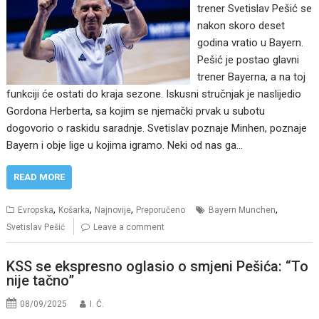
trener Svetislav Pešić se
nakon skoro deset
godina vratio u Bayern.
Pešić je postao glavni
trener Bayerna, a na toj
funkciji će ostati do kraja sezone. Iskusni stručnjak je naslijedio
Gordona Herberta, sa kojim se njemački prvak u subotu
dogovorio o raskidu saradnje. Svetislav poznaje Minhen, poznaje
Bayern i obje lige u kojima igramo. Neki od nas ga…
READ MORE
,
,
,
,
Evropska
Košarka
Najnovije
Preporučeno
Bayern Munchen
Svetislav Pešić
Leave a comment
KSS se ekspresno oglasio o smjeni Pešića: “To
nije tačno”
08/09/2025
I. Ć.