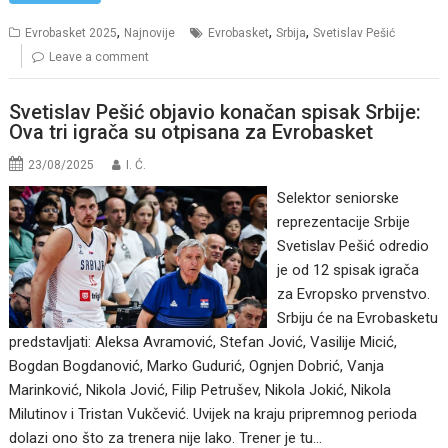
,
,
,
Evrobasket 2025
Najnovije
Evrobasket
Srbija
Svetislav Pešić
Leave a comment
Svetislav Pešić objavio konačan spisak Srbije:
Ova tri igrača su otpisana za Evrobasket
23/08/2025
I. Ć.
Selektor seniorske
reprezentacije Srbije
Svetislav Pešić odredio
je od 12 spisak igrača
za Evropsko prvenstvo.
Srbiju će na Evrobasketu
predstavljati: Aleksa Avramović, Stefan Jović, Vasilije Micić,
Bogdan Bogdanović, Marko Gudurić, Ognjen Dobrić, Vanja
Marinković, Nikola Jović, Filip Petrušev, Nikola Jokić, Nikola
Milutinov i Tristan Vukčević. Uvijek na kraju pripremnog perioda
dolazi ono što za trenera nije lako. Trener je tu…