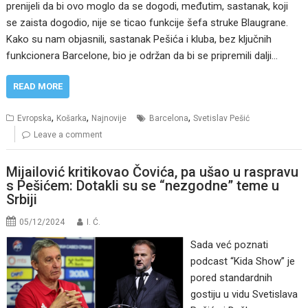
prenijeli da bi ovo moglo da se dogodi, međutim, sastanak, koji
se zaista dogodio, nije se ticao funkcije šefa struke Blaugrane.
Kako su nam objasnili, sastanak Pešića i kluba, bez ključnih
funkcionera Barcelone, bio je održan da bi se pripremili dalji…
READ MORE
,
,
,
Evropska
Košarka
Najnovije
Barcelona
Svetislav Pešić
Leave a comment
Mijailović kritikovao Čovića, pa ušao u raspravu
s Pešićem: Dotakli su se “nezgodne” teme u
Srbiji
05/12/2024
I. Ć.
Sada već poznati
podcast “Kida Show” je
pored standardnih
gostiju u vidu Svetislava