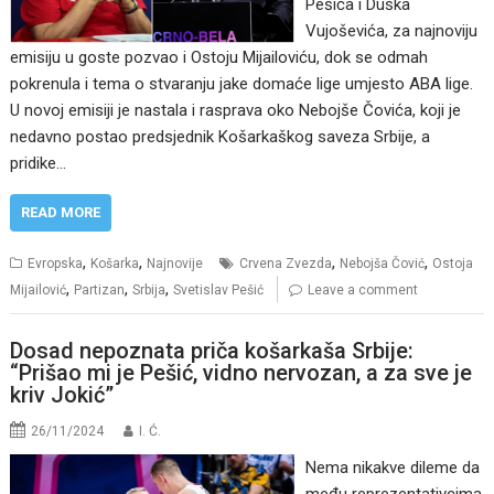
Pešića i Duška
Vujoševića, za najnoviju
emisiju u goste pozvao i Ostoju Mijailoviću, dok se odmah
pokrenula i tema o stvaranju jake domaće lige umjesto ABA lige.
U novoj emisiji je nastala i rasprava oko Nebojše Čovića, koji je
nedavno postao predsjednik Košarkaškog saveza Srbije, a
pridike…
READ MORE
,
,
,
,
Evropska
Košarka
Najnovije
Crvena Zvezda
Nebojša Čović
Ostoja
,
,
,
Mijailović
Partizan
Srbija
Svetislav Pešić
Leave a comment
Dosad nepoznata priča košarkaša Srbije:
“Prišao mi je Pešić, vidno nervozan, a za sve je
kriv Jokić”
26/11/2024
I. Ć.
Nema nikakve dileme da
među reprezentativcima