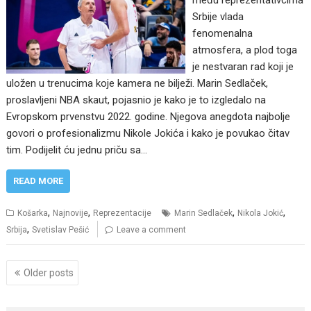
Srbije vlada
fenomenalna
atmosfera, a plod toga
je nestvaran rad koji je
uložen u trenucima koje kamera ne bilježi. Marin Sedlaček,
proslavljeni NBA skaut, pojasnio je kako je to izgledalo na
Evropskom prvenstvu 2022. godine. Njegova anegdota najbolje
govori o profesionalizmu Nikole Jokića i kako je povukao čitav
tim. Podijelit ću jednu priču sa…
READ MORE
,
,
,
,
Košarka
Najnovije
Reprezentacije
Marin Sedlaček
Nikola Jokić
,
Srbija
Svetislav Pešić
Leave a comment
Posts
Older posts
navigation