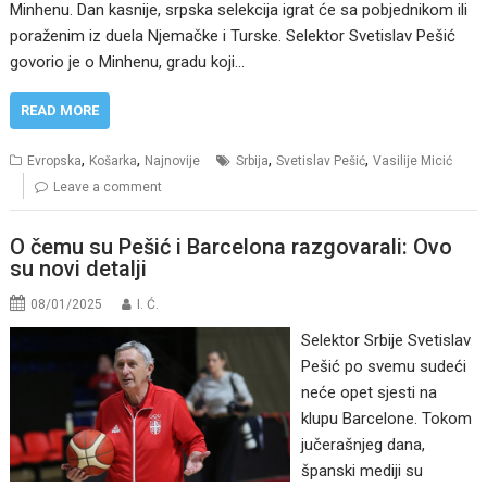
Minhenu. Dan kasnije, srpska selekcija igrat će sa pobjednikom ili
poraženim iz duela Njemačke i Turske. Selektor Svetislav Pešić
govorio je o Minhenu, gradu koji…
READ MORE
,
,
,
,
Evropska
Košarka
Najnovije
Srbija
Svetislav Pešić
Vasilije Micić
Leave a comment
O čemu su Pešić i Barcelona razgovarali: Ovo
su novi detalji
08/01/2025
I. Ć.
Selektor Srbije Svetislav
Pešić po svemu sudeći
neće opet sjesti na
klupu Barcelone. Tokom
jučerašnjeg dana,
španski mediji su