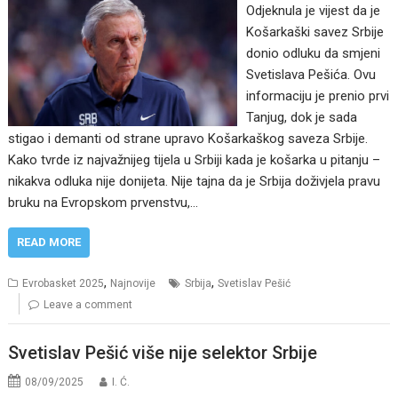
Odjeknula je vijest da je
Košarkaški savez Srbije
donio odluku da smjeni
Svetislava Pešića. Ovu
informaciju je prenio prvi
Tanjug, dok je sada
stigao i demanti od strane upravo Košarkaškog saveza Srbije.
Kako tvrde iz najvažnijeg tijela u Srbiji kada je košarka u pitanju –
nikakva odluka nije donijeta. Nije tajna da je Srbija doživjela pravu
bruku na Evropskom prvenstvu,…
READ MORE
,
,
Evrobasket 2025
Najnovije
Srbija
Svetislav Pešić
Leave a comment
Svetislav Pešić više nije selektor Srbije
08/09/2025
I. Ć.