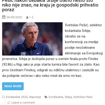
Pešić nakon debakla Srbije otkrio nešto što
niko nije znao, na kraju je gospodski prihvatio
poraz
06/09/2025
I. Ć.
Svetislav Pešić, selektor
košarkaša Srbije,
obratio se na
konferenciji za medije
poslije neočekivane
eliminacije sa Evropskog
prvenstva. Srbija je doživjela poraz u osmini finala protiv Finske
(92:86) u Rigi, iako je prije starta turnira bila favorit za zlato. Kao
prvo čestitam Finskoj, odigrali su odličnu utakmicu i zaslužili su
da pobijede večeras i ako neko misli da smo mi kao…
READ MORE
,
,
,
Evrobasket 2025
Najnovije
Evrobasket
Srbija
Svetislav Pešić
Leave a comment