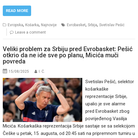
READ MORE
,
,
,
,
Evropska
Košarka
Najnovije
Evrobasket
Srbija
Svetislav Pešić
Leave a comment
Veliki problem za Srbiju pred Evrobasket: Pešić
otkrio da ne ide sve po planu, Micića muči
povreda
15/08/2025
I. Ć.
Svetislav Pešić, selektor
košarkaške
reprezentacije Srbije,
upalio je sve alarme
pred Evrobasket zbog
povrijeđenog Vasilija
Micića. Košarkaška reprezentacija Srbije sastaje se sa selekcijom
Češke u petak, 15. augusta, od 20:45 sati na pripremnom turniru u