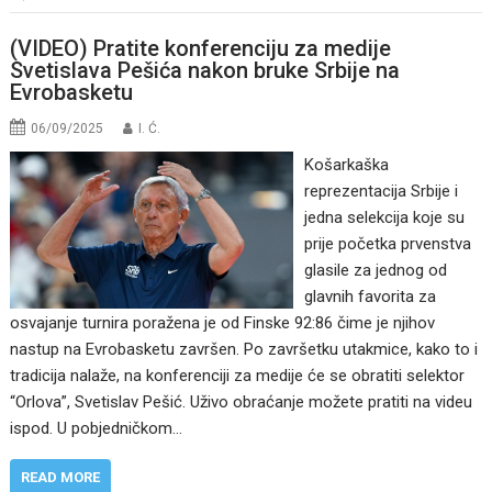
(VIDEO) Pratite konferenciju za medije
Svetislava Pešića nakon bruke Srbije na
Evrobasketu
06/09/2025
I. Ć.
Košarkaška
reprezentacija Srbije i
jedna selekcija koje su
prije početka prvenstva
glasile za jednog od
glavnih favorita za
osvajanje turnira poražena je od Finske 92:86 čime je njihov
nastup na Evrobasketu završen. Po završetku utakmice, kako to i
tradicija nalaže, na konferenciji za medije će se obratiti selektor
“Orlova”, Svetislav Pešić. Uživo obraćanje možete pratiti na videu
ispod. U pobjedničkom…
READ MORE