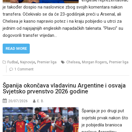
engleski reprezentativac
je također dospio na naslovnice zbog svojih komentara nakon
transfera. Očekivalo se da će 23-godišnjak preći u Arsenal, ali
Chelsea je kasno napravio potez i na kraju pobijedio u utrci za
jednim od najsjajnijih engleskih napadačkih talenata. “Plavci” su
dogovorili transfer vrijedan…
READ MORE
,
,
,
,
Fudbal
Najnovije
Premier liga
Chelsea
Morgan Rogers
Premier liga
1 Comment
Španija okončava vladavinu Argentine i osvaja
Svjetsko prvenstvo 2026 godine
20/07/2026
E. B.
Španija je po drugi put
svjetski prvak nakon što
je pobijedila branioca
naslova Argentinu