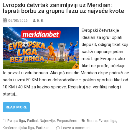
Evropski četvrtak zanimljiviji uz Meridian:
Isprati borbu za grupnu fazu uz najveće kvote
06/08/2026
E. B.
Evropski četvrtak je
idealan za igru! Uplati
depozit, odigraj tiket koji
sadrži najmanje jedan
meč Lige Evrope i, ako
tiket ne prođe, očekuje
te povrat u vidu bonusa. Ako još nisi dio Meridian ekipe pridruži se
sada i uzmi 50 KM bonus dobrodošlice – poklon sportski tiket od
10 KM i 40 KM za kazino spinove. Registruj se, verifikuj nalog i
startuj…
READ MORE
,
,
,
,
,
Evropa liga
Fudbal
Najnovije
Preporučeno
Borac
Evropa liga
,
Konferencijska liga
Partizan
Leave a comment