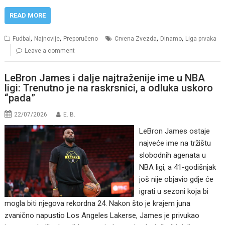
READ MORE
,
,
,
,
Fudbal
Najnovije
Preporučeno
Crvena Zvezda
Dinamo
Liga prvaka
Leave a comment
LeBron James i dalje najtraženije ime u NBA
ligi: Trenutno je na raskrsnici, a odluka uskoro
“pada”
22/07/2026
E. B.
LeBron James ostaje
najveće ime na tržištu
slobodnih agenata u
NBA ligi, a 41-godišnjak
još nije objavio gdje će
igrati u sezoni koja bi
mogla biti njegova rekordna 24. Nakon što je krajem juna
zvanično napustio Los Angeles Lakerse, James je privukao