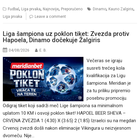
,
,
,
,
,
Fudbal
Liga prvaka
Najnovije
Preporučeno
Dinamo
Kauno Zalgiris
Liga prvaka
Leave a comment
Liga šampiona uz poklon tiket: Zvezda protiv
Hapoela, Dinamo dočekuje Žalgiris
04/08/2026
E. B.
Večeras se igraju
susreti trećeg kola
kvalifikacija za Ligu
šampiona. Meridian je
za tu priliku pripremio
posebnu promociju.
Odigraj tiket koji sadrži meč Lige šampiona sa minimalnom
uplatom 10 KM i osvoji poklon tiket! HAPOEL BEER SHEVA –
CRVENA ZVEZDA 1 (4.30) X (3.65) 2 (1.85) Izraelci su na megdan
Crvenoj zvezdi došli nakon eliminacije Vikingura u neizvjesnom
dvomeču. Nije…