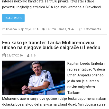
interes nekoliko kandidata za titulu prvaka. Izvještaji i dalje
povezuju najboljeg strijelca NBA lige svih vremena s Cleveland…
READ MORE
,
,
,
Košarka
Najnovije
NBA
LeBron James
NBA
2 Comments
Evo kako je transfer Tarika Muharemovića
uticao na njegove buduće saigrače u Leedsu
22/07/2026
E. B.
Kapiten Leeds Uniteda i
reprezentativac Walesa
Ethan Ampadu priznao
je da mu je susret s
novim saigračem
Tarikom
Muharemovićem ranije ove godine i dalje teška uspomena, nakon
dolaska bosanskog defanzivca na Elland Road. Njih dvojica su se