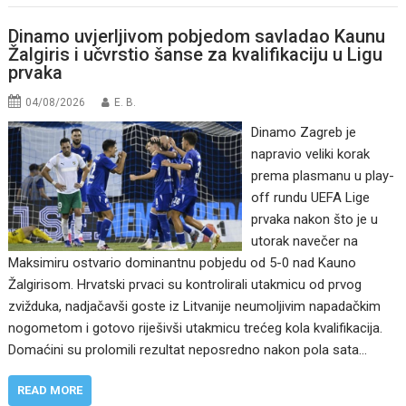
Dinamo uvjerljivom pobjedom savladao Kaunu
Žalgiris i učvrstio šanse za kvalifikaciju u Ligu
prvaka
04/08/2026
E. B.
Dinamo Zagreb je
napravio veliki korak
prema plasmanu u play-
off rundu UEFA Lige
prvaka nakon što je u
utorak navečer na
Maksimiru ostvario dominantnu pobjedu od 5-0 nad Kauno
Žalgirisom. Hrvatski prvaci su kontrolirali utakmicu od prvog
zvižduka, nadjačavši goste iz Litvanije neumoljivim napadačkim
nogometom i gotovo riješivši utakmicu trećeg kola kvalifikacija.
Domaćini su prolomili rezultat neposredno nakon pola sata…
READ MORE