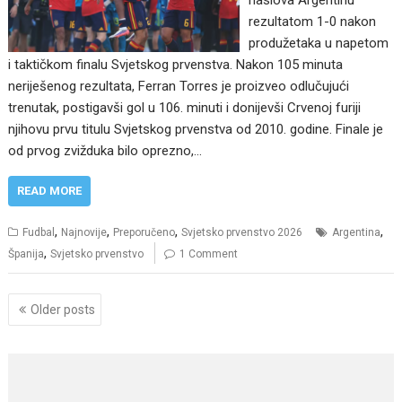
rezultatom 1-0 nakon
produžetaka u napetom
i taktičkom finalu Svjetskog prvenstva. Nakon 105 minuta
neriješenog rezultata, Ferran Torres je proizveo odlučujući
trenutak, postigavši ​​gol u 106. minuti i donijevši Crvenoj furiji
njihovu prvu titulu Svjetskog prvenstva od 2010. godine. Finale je
od prvog zvižduka bilo oprezno,…
READ MORE
,
,
,
,
Fudbal
Najnovije
Preporučeno
Svjetsko prvenstvo 2026
Argentina
,
Španija
Svjetsko prvenstvo
1 Comment
Posts
Older posts
navigation