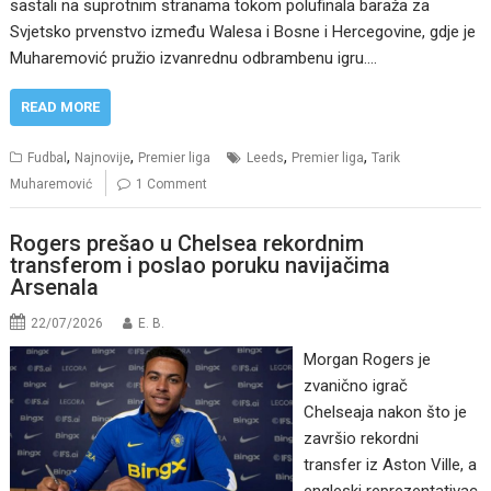
sastali na suprotnim stranama tokom polufinala baraža za
Svjetsko prvenstvo između Walesa i Bosne i Hercegovine, gdje je
Muharemović pružio izvanrednu odbrambenu igru.…
READ MORE
,
,
,
,
Fudbal
Najnovije
Premier liga
Leeds
Premier liga
Tarik
Muharemović
1 Comment
Rogers prešao u Chelsea rekordnim
transferom i poslao poruku navijačima
Arsenala
22/07/2026
E. B.
Morgan Rogers je
zvanično igrač
Chelseaja nakon što je
završio rekordni
transfer iz Aston Ville, a