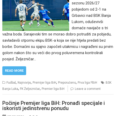
sezonu 2026/27
pobjedom od 2-1 na
Grbavici nad BSK Banja
Lukom, oduševivši
domaće navijače s tri
važna boda. Sarajevski tim se morao dobro potruditi za pobjedu,
savladavši otpornu ekipu BSK-a koja se nije htjela predati bez
borbe. Domaćini su sjajno započeli utakmicu i nagrađeni su prvim
golom nakon što su veći dio prvog poluvremena kontrolirali
posjed. Željezničar…
READ MORE
,
,
,
,
Fudbal
Najnovije
Premijer liga BiH
Preporučeno
Prva liga FBiH
BSK
,
,
Banja Luka
FK Željezničar
Premier liga BiH
Leave a comment
Počinje Premijer liga BiH: Pronađi specijale i
iskoristi jedinstvenu ponudu