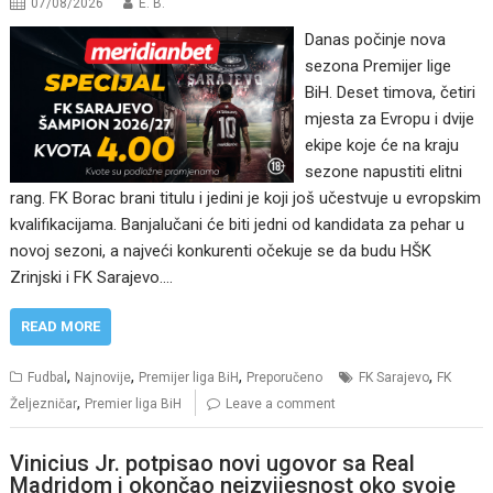
07/08/2026
E. B.
Danas počinje nova
sezona Premijer lige
BiH. Deset timova, četiri
mjesta za Evropu i dvije
ekipe koje će na kraju
sezone napustiti elitni
rang. FK Borac brani titulu i jedini je koji još učestvuje u evropskim
kvalifikacijama. Banjalučani će biti jedni od kandidata za pehar u
novoj sezoni, a najveći konkurenti očekuje se da budu HŠK
Zrinjski i FK Sarajevo.…
READ MORE
,
,
,
,
Fudbal
Najnovije
Premijer liga BiH
Preporučeno
FK Sarajevo
FK
,
Željezničar
Premier liga BiH
Leave a comment
Vinicius Jr. potpisao novi ugovor sa Real
Madridom i okončao neizvijesnost oko svoje