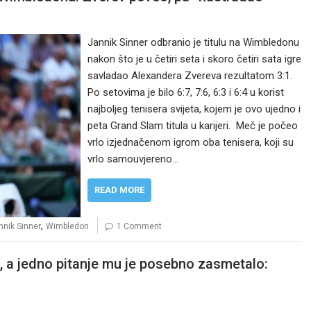
Jannik Sinner odbranio je titulu na Wimbledonu
nakon što je u četiri seta i skoro četiri sata igre
savladao Alexandera Zvereva rezultatom 3:1.
Po setovima je bilo 6:7, 7:6, 6:3 i 6:4 u korist
najboljeg tenisera svijeta, kojem je ovo ujedno i
peta Grand Slam titula u karijeri. Meč je počeo
vrlo izjednačenom igrom oba tenisera, koji su
vrlo samouvjereno…
READ MORE
,
nnik Sinner
Wimbledon
1 Comment
”, a jedno pitanje mu je posebno zasmetalo: