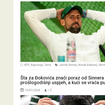
,
,
,
,
ATP
Najnovije
Tenis
Jannik Sinner
Novak Đoković
Wim
Šta za Đokovića znači poraz od Sinnera
prošlogodišnji uspjeh, a kući se vraća 
10/07/2026
I. Ć.