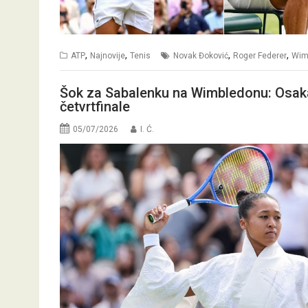
,
,
,
,
ATP
Najnovije
Tenis
Novak Đoković
Roger Federer
Wim
Šok za Sabalenku na Wimbledonu: Osaka br
četvrtfinale
05/07/2026
I. Ć.