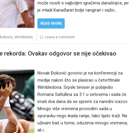
može nositi s najboljim igračima današnjice, jer
je mladi Kanađanin bolje rangiran i važio…
READ MORE
,
Đoković
Wimbledon
Leave a comment
nje rekorda: Ovakav odgovor se nije očekivao
Novak Đoković govorio je na konferenciji za
medije nakon što se plasirao u četvrtfinale
Wimbledona. Srpski teniser je pobijedio
Romana Safiullina sa 3:1 u setovima i sada će
imati dva dana da se spremi za naredni izazov.
Mnogo više vremena provodim sada u
oporavku nego ikada ranije, tako tijelo traži. Ne
uživam baš u tome, oduzima mnogo vremena,
ali i…