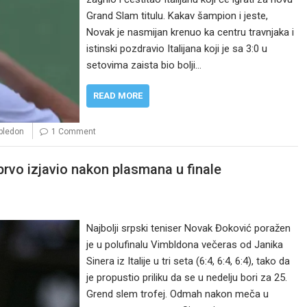
Grand Slam titulu. Kakav šampion i jeste,
Novak je nasmijan krenuo ka centru travnjaka i
istinski pozdravio Italijana koji je sa 3:0 u
setovima zaista bio bolji…
READ MORE
bledon
1 Comment
prvo izjavio nakon plasmana u finale
Najbolji srpski teniser Novak Đoković poražen
je u polufinalu Vimbldona večeras od Janika
Sinera iz Italije u tri seta (6:4, 6:4, 6:4), tako da
je propustio priliku da se u nedelju bori za 25.
Grend slem trofej. Odmah nakon meča u