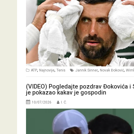
,
,
,
,
ATP
Najnovije
Tenis
Jannik Sinner
Novak Đoković
Wim
(VIDEO) Pogledajte pozdrav Đokovića i S
je pokazao kakav je gospodin
10/07/2026
I. Ć.