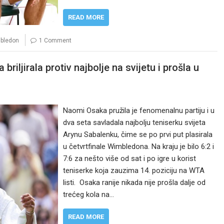
READ MORE
bledon
1 Comment
iljirala protiv najbolje na svijetu i prošla u
Naomi Osaka pružila je fenomenalnu partiju i u
dva seta savladala najbolju teniserku svijeta
Arynu Sabalenku, čime se po prvi put plasirala
u četvrtfinale Wimbledona. Na kraju je bilo 6:2 i
7:6 za nešto više od sat i po igre u korist
teniserke koja zauzima 14. poziciju na WTA
listi. Osaka ranije nikada nije prošla dalje od
trećeg kola na…
READ MORE