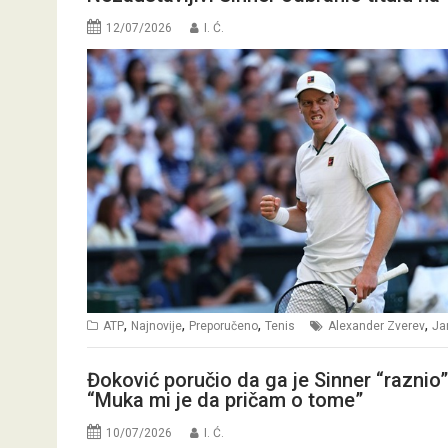
12/07/2026
I. Ć.
,
,
,
,
ATP
Najnovije
Preporučeno
Tenis
Alexander Zverev
Ja
Đoković poručio da ga je Sinner “raznio
“Muka mi je da pričam o tome”
10/07/2026
I. Ć.