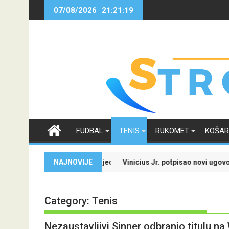
Skip
07/08/2026
21:21:21
to
content
FUDBAL
TENIS
RUKOMET
KOŠA
stvenu ponudu
inicius Jr. potpisao novi ugovor sa Real Madridom i okončao neizvi
NAJNOVIJE
Evropski 
Category:
Tenis
Nezaustavljivi Sinner odbranio titulu n