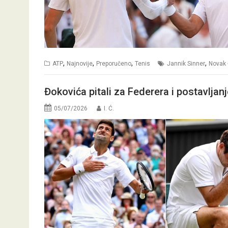
,
,
,
,
ATP
Najnovije
Preporučeno
Tenis
Jannik Sinner
Novak 
Đokovića pitali za Federera i postavlja
05/07/2026
I. Ć.