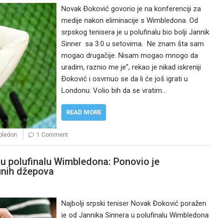
Novak Đoković govorio je na konferenciji za
medije nakon eliminacije s Wimbledona. Od
srpskog tenisera je u polufinalu bio bolji Jannik
Sinner sa 3:0 u setovima. Ne znam šta sam
mogao drugačije. Nisam mogao mnogo da
uradim, raznio me je”, rekao je nikad iskreniji
Đoković i osvrnuo se da li će još igrati u
Londonu: Volio bih da se vratim…
READ MORE
bledon
1 Comment
 u polufinalu Wimbledona: Ponovio je
punih džepova
Najbolji srpski teniser Novak Đoković poražen
je od Jannika Sinnera u polufinalu Wimbledona