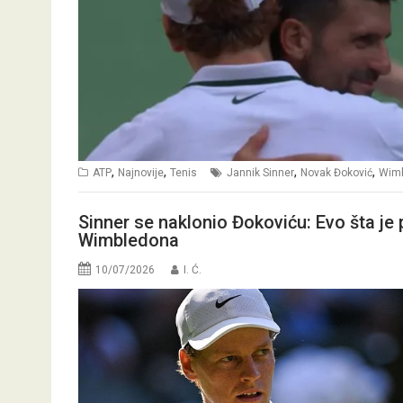
,
,
,
,
ATP
Najnovije
Tenis
Jannik Sinner
Novak Đoković
Wim
Sinner se naklonio Đokoviću: Evo šta je 
Wimbledona
10/07/2026
I. Ć.