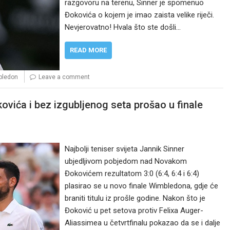
razgovoru na terenu, Sinner je spomenuo
Đokovića o kojem je imao zaista velike riječi.
Nevjerovatno! Hvala što ste došli…
READ MORE
bledon
Leave a comment
ovića i bez izgubljenog seta prošao u finale
Najbolji teniser svijeta Jannik Sinner
ubjedljivom pobjedom nad Novakom
Đokovićem rezultatom 3:0 (6:4, 6:4 i 6:4)
plasirao se u novo finale Wimbledona, gdje će
braniti titulu iz prošle godine. Nakon što je
Đoković u pet setova protiv Felixa Auger-
Aliassimea u četvrtfinalu pokazao da se i dalje