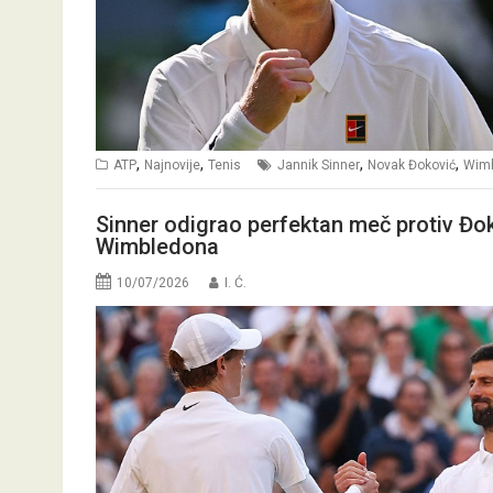
,
,
,
,
ATP
Najnovije
Tenis
Jannik Sinner
Novak Đoković
Wim
Sinner odigrao perfektan meč protiv Đok
Wimbledona
10/07/2026
I. Ć.