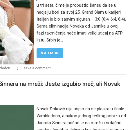
u tri seta, čime je propustio šansu da se u
nedjelju bori za svoj 25. Grand Slam u karijeri.
Italijan je bio sasvim siguran – 3:0 (6:4, 6:4, 6:4).
Sama eliminacija Novaka od Jannika u ovoj
fazi takmičenja neće imati veliki uticaj na ATP
listu. Srbin je…
READ MORE
bledon
Leave a comment
innera na mreži: Jeste izgubio meč, ali Novak
Novak Đoković nije uspio da se plasira u finale
Wimbledona, a nakon jednog teškog poraza od
Jannika Sinnera prišao je na mrežu i srdačno
zagrlio i čestitao Italijanu koji će igrati za novu