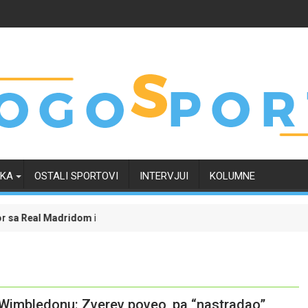
RKA
OSTALI SPORTOVI
INTERVJUI
KOLUMNE
jesnost oko svoje budućnosti
četvrtak zanimljiviji uz Meridian: Isprati borbu za grupnu fazu uz na
Dinamo uvjerljiv
a Wimbledonu: Zverev poveo, pa “nastradao”