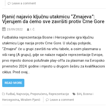
Leave a comment
Pjanić najavio ključnu utakmicu “Zmajeva”:
Vjerujem da ćemo sve završiti protiv Crne Gore
23/09/2022
I. Ć.
Fudbalska reprezentacija Bosne i Hercegovine igra ključnu
utakmicu Lige nacija protiv Crne Gore. U slučaju pobjede,
“Zmajevi” će u grupi završiti na vrhu tabele, a osim plasmana u
viši rang (A grupu), gdje se nalaze najjače reprezentacije Evrope,
prvo mjesto donosi polufinale play-offa za plasman na Evropsko
prvenstvo 2024. godine i mjesto u drugom šeširu za kvalifikacioni
ciklus. Pred ovaj…
READ MORE
,
,
,
,
Fudbal
Najnovije
Preporučeno
Reprezentacije
BiH
Bosna i
,
Hercegovina
Miralem Pjanič
Leave a comment