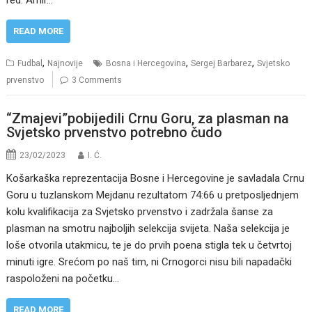
red: Amir…
READ MORE
,
,
,
Fudbal
Najnovije
Bosna i Hercegovina
Sergej Barbarez
Svjetsko
prvenstvo
3 Comments
“Zmajevi”pobijedili Crnu Goru, za plasman na
Svjetsko prvenstvo potrebno čudo
23/02/2023
I. Ć.
Košarkaška reprezentacija Bosne i Hercegovine je savladala Crnu
Goru u tuzlanskom Mejdanu rezultatom 74:66 u pretposljednjem
kolu kvalifikacija za Svjetsko prvenstvo i zadržala šanse za
plasman na smotru najboljih selekcija svijeta. Naša selekcija je
loše otvorila utakmicu, te je do prvih poena stigla tek u četvrtoj
minuti igre. Srećom po naš tim, ni Crnogorci nisu bili napadački
raspoloženi na početku…
READ MORE