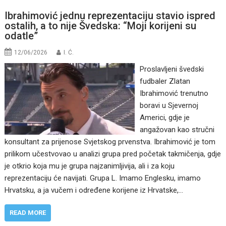
Ibrahimović jednu reprezentaciju stavio ispred
ostalih, a to nije Švedska: “Moji korijeni su
odatle”
12/06/2026
I. Ć.
Proslavljeni švedski
fudbaler Zlatan
Ibrahimović trenutno
boravi u Sjevernoj
Americi, gdje je
angažovan kao stručni
konsultant za prijenose Svjetskog prvenstva. Ibrahimović je tom
prilikom učestvovao u analizi grupa pred početak takmičenja, gdje
je otkrio koja mu je grupa najzanimljivija, ali i za koju
reprezentaciju će navijati. Grupa L. Imamo Englesku, imamo
Hrvatsku, a ja vučem i određene korijene iz Hrvatske,…
READ MORE