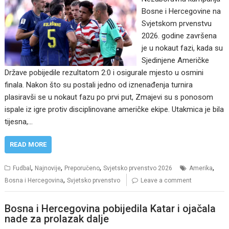
Bosne i Hercegovine na
Svjetskom prvenstvu
2026. godine završena
je u nokaut fazi, kada su
Sjedinjene Američke
Države pobijedile rezultatom 2:0 i osigurale mjesto u osmini
finala. Nakon što su postali jedno od iznenađenja turnira
plasiravši se u nokaut fazu po prvi put, Zmajevi su s ponosom
ispale iz igre protiv disciplinovane američke ekipe. Utakmica je bila
tijesna,…
READ MORE
,
,
,
,
Fudbal
Najnovije
Preporučeno
Svjetsko prvenstvo 2026
Amerika
,
Bosna i Hercegovina
Svjetsko prvenstvo
Leave a comment
Bosna i Hercegovina pobijedila Katar i ojačala
nade za prolazak dalje