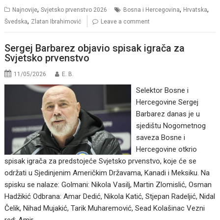
,
,
,
Najnovije
Svjetsko prvenstvo 2026
Bosna i Hercegovina
Hrvatska
,
Švedska
Zlatan Ibrahimović
Leave a comment
Sergej Barbarez objavio spisak igrača za
Svjetsko prvenstvo
11/05/2026
E. B.
Selektor Bosne i
Hercegovine Sergej
Barbarez danas je u
sjedištu Nogometnog
saveza Bosne i
Hercegovine otkrio
spisak igrača za predstojeće Svjetsko prvenstvo, koje će se
održati u Sjedinjenim Američkim Državama, Kanadi i Meksiku. Na
spisku se nalaze: Golmani: Nikola Vasilj, Martin Zlomislić, Osman
Hadžikić Odbrana: Amar Dedić, Nikola Katić, Stjepan Radeljić, Nidal
Čelik, Nihad Mujakić, Tarik Muharemović, Sead Kolašinac Vezni