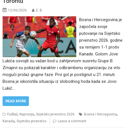
Torontu
12/06/2026
E. B.
Bosna i Hercegovina je
započela svoje
putovanje na Svjetsko
prvenstvo 2026. godine
sa remijem 1-1 protiv
Kanade. Golom Jove
Lukića osvojili su važan bod u zahtjevnom susretu Grupe B.
Zmajevi su pokazali karakter i odbrambenu organizaciju za vrlo
mogući prolaz grupne faze. Prvi gol je postignut u 21. minuti.
Bosna je iskoristila situaciju iz slobodnog hoda kada se Jovo
Lukić…
READ MORE
,
,
,
Fudbal
Najnovije
Svjetsko prvenstvo 2026
Bosna i Hercegovina
,
Kanada
Svjetsko prvenstvo
Leave a comment