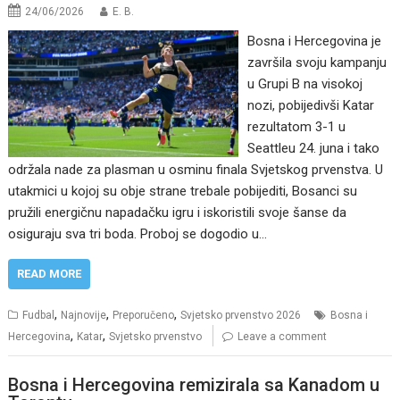
24/06/2026
E. B.
Bosna i Hercegovina je
završila svoju kampanju
u Grupi B na visokoj
nozi, pobijedivši Katar
rezultatom 3-1 u
Seattleu 24. juna i tako
održala nade za plasman u osminu finala Svjetskog prvenstva. U
utakmici u kojoj su obje strane trebale pobijediti, Bosanci su
pružili energičnu napadačku igru ​​i iskoristili svoje šanse da
osiguraju sva tri boda. Proboj se dogodio u…
READ MORE
,
,
,
Fudbal
Najnovije
Preporučeno
Svjetsko prvenstvo 2026
Bosna i
,
,
Hercegovina
Katar
Svjetsko prvenstvo
Leave a comment
Bosna i Hercegovina remizirala sa Kanadom u