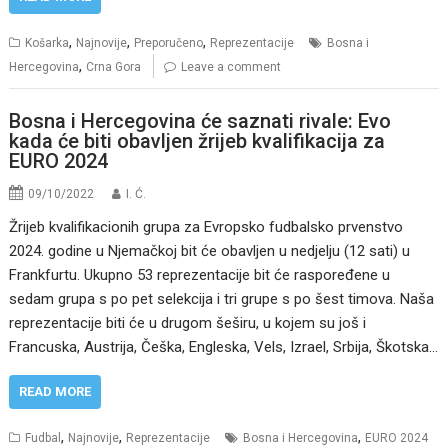
,
,
,
Košarka
Najnovije
Preporučeno
Reprezentacije
Bosna i
,
Hercegovina
Crna Gora
Leave a comment
Bosna i Hercegovina će saznati rivale: Evo
kada će biti obavljen žrijeb kvalifikacija za
EURO 2024
09/10/2022
I. Ć.
Žrijeb kvalifikacionih grupa za Evropsko fudbalsko prvenstvo
2024. godine u Njemačkoj bit će obavljen u nedjelju (12 sati) u
Frankfurtu. Ukupno 53 reprezentacije bit će raspoređene u
sedam grupa s po pet selekcija i tri grupe s po šest timova. Naša
reprezentacije biti će u drugom šeširu, u kojem su još i
Francuska, Austrija, Češka, Engleska, Vels, Izrael, Srbija, Škotska…
READ MORE
,
,
,
Fudbal
Najnovije
Reprezentacije
Bosna i Hercegovina
EURO 2024