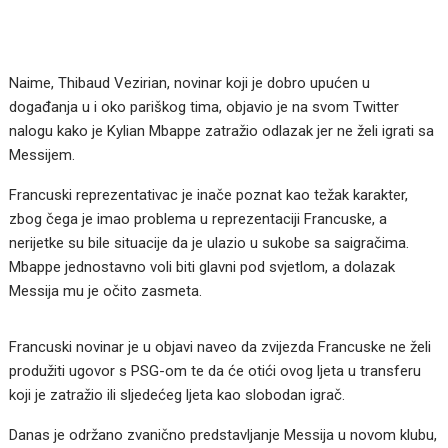
Naime, Thibaud Vezirian, novinar koji je dobro upućen u
događanja u i oko pariškog tima, objavio je na svom Twitter
nalogu kako je Kylian Mbappe zatražio odlazak jer ne želi igrati sa
Messijem.
Francuski reprezentativac je inače poznat kao težak karakter,
zbog čega je imao problema u reprezentaciji Francuske, a
nerijetke su bile situacije da je ulazio u sukobe sa saigračima.
Mbappe jednostavno voli biti glavni pod svjetlom, a dolazak
Messija mu je očito zasmeta.
Francuski novinar je u objavi naveo da zvijezda Francuske ne želi
produžiti ugovor s PSG-om te da će otići ovog ljeta u transferu
koji je zatražio ili sljedećeg ljeta kao slobodan igrač.
Danas je održano zvanično predstavljanje Messija u novom klubu,