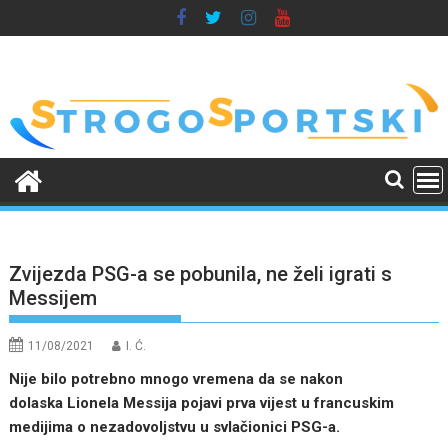
Skip
to
content
Zvijezda PSG-a se pobunila, ne želi igrati s
Messijem
11/08/2021
I. Ć.
Nije bilo potrebno mnogo vremena da se nakon
dolaska Lionela Messija pojavi prva vijest u francuskim
medijima o nezadovoljstvu u svlačionici PSG-a.