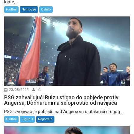
lopte,...
Fudbal
Najnovije
Ostalo
23/08/2025
I. Ć.
PSG zahvaljujući Ruizu stigao do pobjede protiv
Angersa, Donnarumma se oprostio od navijača
PSG izvojevao je pobjedu nad Angersom u utakmici drugog...
Fudbal
Ligue 1
Najnovije