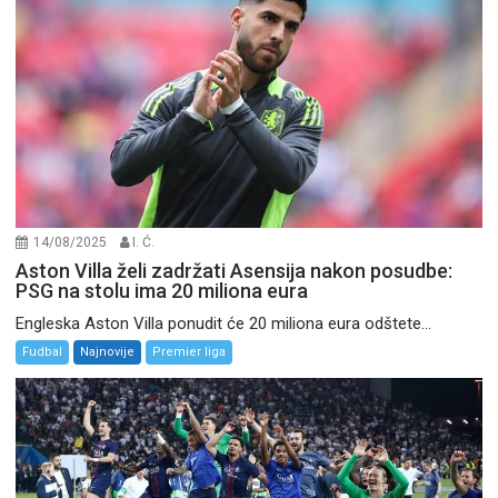
14/08/2025
I. Ć.
Aston Villa želi zadržati Asensija nakon posudbe:
PSG na stolu ima 20 miliona eura
Engleska Aston Villa ponudit će 20 miliona eura odštete...
Fudbal
Najnovije
Premier liga