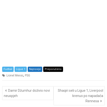
Fudbal
Ligue 1
Najnovije
Preporučeno
,
Lionel Messi
PSG
Post
Damir Džumhur doživio novi
Shaqiri seli u Ligue 1, Liverpool
navigation
neuspjeh
krenuo po napadača
Rennesa