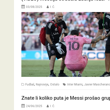
03/08/2025
I. Ć.
,
,
,
Fudbal
Najnovije
Ostalo
Inter Miami
Javier Mascheran
Znate li koliko puta je Messi prošao gr
24/06/2025
I. Ć.