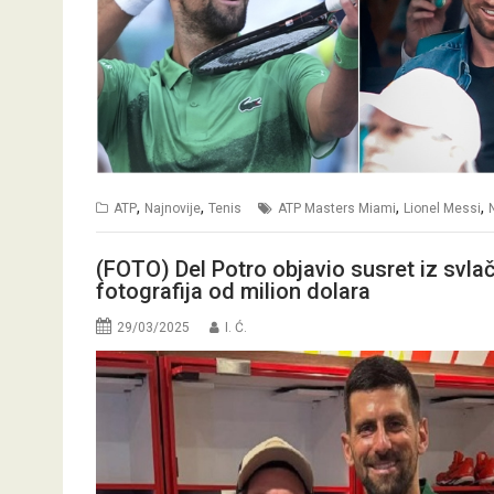
,
,
,
,
ATP
Najnovije
Tenis
ATP Masters Miami
Lionel Messi
(FOTO) Del Potro objavio susret iz svla
fotografija od milion dolara
29/03/2025
I. Ć.