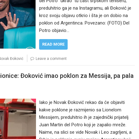
del Potro “ukrao” tu čast srpskom teniseru,
preduhitrio ga je na Instagramu, ali Đoković je
kroz svoju objavu otkrio i šta je on dobio na
poklon od Argentinca. Povezano: (FOTO) Del
Potro objavio…
READ MORE
Novak Đoković
Leave a comment
čionice: Đoković imao poklon za Messija, pa pala
Iako je Novak Đoković rekao da će objaviti
kakve poklone je razmijenio sa Lionelom
Messijem, preduhitrio ih je zajednički prijatelj
Juan Martin del Potro koji je zapalio mreže.
Naime, na slici se vide Novak i Leo zagrljeni, a