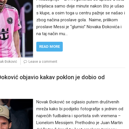
strijelaca samo dvije minute nakon što je ušao
s klupe, a osim toga u centru pažnje se našao i
zbog načina proslave gola. Naime, prilikom
proslave Messi je “glumio” Novaka Đokovića i
na taj način mu…
READ MORE
ak Đoković
Leave a comment
Đoković objavio kakav poklon je dobio od
Novak Đoković se oglasio putem društvenih
mreža kako bi podijelio fotografije s jednim od
najvećih fudbalera i sportista svih vremena –
Lionelom Messijem. Prethodno je Juan Martin