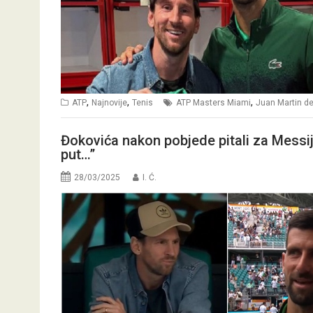
,
,
,
ATP
Najnovije
Tenis
ATP Masters Miami
Juan Martin de
Đokovića nakon pobjede pitali za Messija 
put…”
28/03/2025
I. Ć.