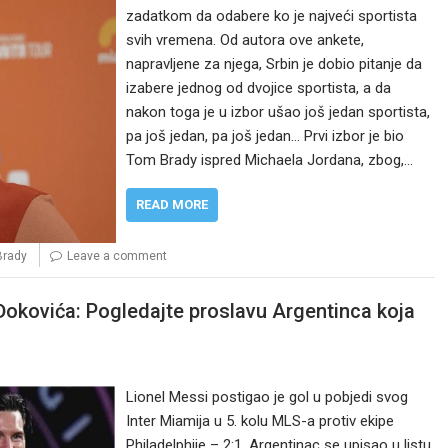
zadatkom da odabere ko je najveći sportista
svih vremena. Od autora ove ankete,
napravljene za njega, Srbin je dobio pitanje da
izabere jednog od dvojice sportista, a da
nakon toga je u izbor ušao još jedan sportista,
pa još jedan, pa još jedan… Prvi izbor je bio
Tom Brady ispred Michaela Jordana, zbog,…
READ MORE
Brady
Leave a comment
Đokovića: Pogledajte proslavu Argentinca koja
Lionel Messi postigao je gol u pobjedi svog
Inter Miamija u 5. kolu MLS-a protiv ekipe
Philadelphije – 2:1. Argentinac se upisao u listu