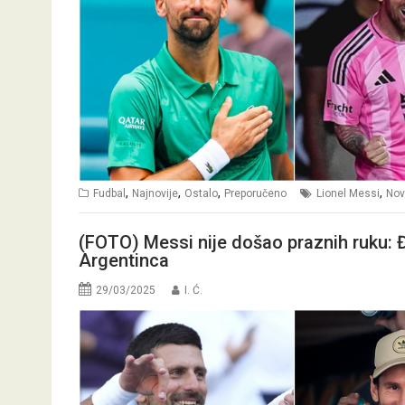
,
,
,
,
Fudbal
Najnovije
Ostalo
Preporučeno
Lionel Messi
Nov
(FOTO) Messi nije došao praznih ruku: 
Argentinca
29/03/2025
I. Ć.