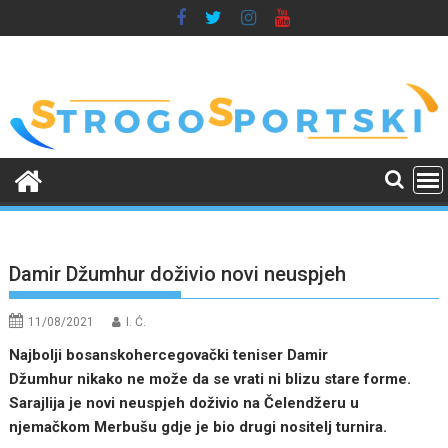
Skip
to
content
Damir Džumhur doživio novi neuspjeh
11/08/2021
I. Ć.
Najbolji bosanskohercegovački teniser Damir
Džumhur nikako ne može da se vrati ni blizu stare forme.
Sarajlija je novi neuspjeh doživio na Čelendžeru u
njemačkom Merbušu gdje je bio drugi nositelj turnira.