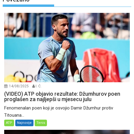
14/08/2025
I. Ć.
(VIDEO) ATP objavio rezultate: Džumhurov poen
proglašen za najljepši u mjesecu julu
Fenomenalan poen koji je osvojio Damir Džumhur protiv
Titouana...
ATP
Najnovije
Tenis