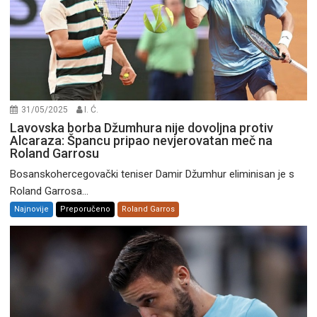
31/05/2025
I. Ć.
Lavovska borba Džumhura nije dovoljna protiv
Alcaraza: Špancu pripao nevjerovatan meč na
Roland Garrosu
Bosanskohercegovački teniser Damir Džumhur eliminisan je s
Roland Garrosa...
Najnovije
Preporučeno
Roland Garros