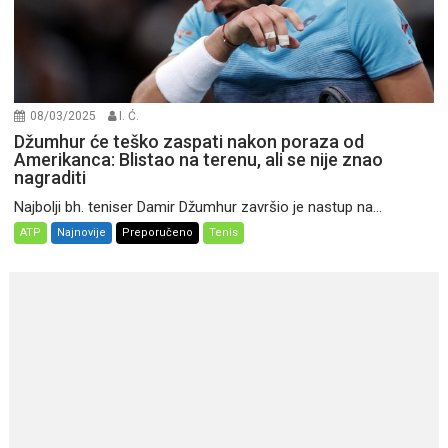
08/03/2025
I. Ć.
Džumhur će teško zaspati nakon poraza od
Amerikanca: Blistao na terenu, ali se nije znao
nagraditi
Najbolji bh. teniser Damir Džumhur završio je nastup na...
ATP
Najnovije
Preporučeno
Tenis