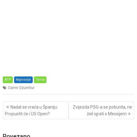
ATP
Najnovije
Tenis
Damir Džumhur
Post
Nadal se vraća u Španiju:
Zvijezda PSG-a se pobunila, ne
navigation
Propustit će i US Open?
želi igrati s Messijem
Povezano