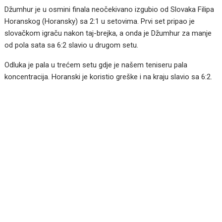
Džumhur je u osmini finala neočekivano izgubio od Slovaka Filipa
Horanskog (Horansky) sa 2:1 u setovima. Prvi set pripao je
slovačkom igraču nakon taj-brejka, a onda je Džumhur za manje
od pola sata sa 6:2 slavio u drugom setu.
Odluka je pala u trećem setu gdje je našem teniseru pala
koncentracija. Horanski je koristio greške i na kraju slavio sa 6:2.