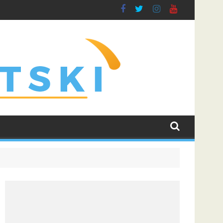
s i učvrstio šanse za kvalifikaciju u Ligu prvaka
Liga šampiona uz poklon tiket: Zvezda protiv Hapoela, Di