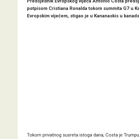
Predsjednik Evropskog vijeća Antonio Costa preds
potpisom Cristiana Ronalda tokom summita G7 u Kana
Evropskim vijećem, stigao je u Kananaskis u kanadsk
Tokom privatnog susreta istoga dana, Costa je Trumpu 