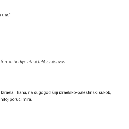
 mir.”
forma hediye etti.
#TelAviv
#savaş
zraela i Irana, na dugogodišnji izraelsko-palestinski sukob,
enitoj poruci mira.