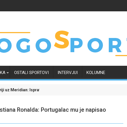
RKA
OSTALI SPORTOVI
INTERVJUI
KOLUMNE
Isprati borbu za grupnu fazu uz najveće kvote
Dinamo uvjerljivom pobjedom savladao Kaunu Žalgiri
stiana Ronalda: Portugalac mu je napisao