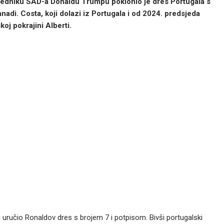
jedniku SAD-a Donaldu Trumpu poklonio je dres Portugala s
di. Costa, koji dolazi iz Portugala i od 2024. predsjeda
oj pokrajini Alberti.
uručio Ronaldov dres s brojem 7 i potpisom. Bivši portugalski