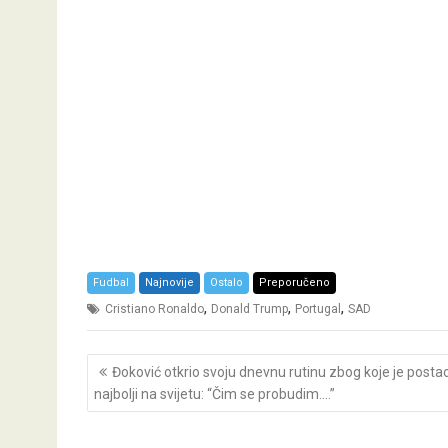
Fudbal
Najnovije
Ostalo
Preporučeno
,
,
,
Cristiano Ronaldo
Donald Trump
Portugal
SAD
Post
Đoković otkrio svoju dnevnu rutinu zbog koje je posta
navigation
najbolji na svijetu: “Čim se probudim….”