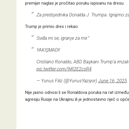
premijer naglas je pročitao poruku ispisanu na dresu:
Za predsjednika Donalda J. Trumpa. Igrajmo za
Trump je primio dres i rekao:
Sviđa mi se, igranje za mir.”
YAKIŞMADI!
Cristiano Ronaldo, ABD Başkanı Trump’a imzalı 
pic.twitter.com/9iR2E2csR4
— Yunus Filiz (@YunusYaziyor)
June 16, 2025
Nije jasno odnosi li se Ronaldova poruka na rat između I
agresiju Rusije na Ukrajinu ili je jednostavno riječ o opć