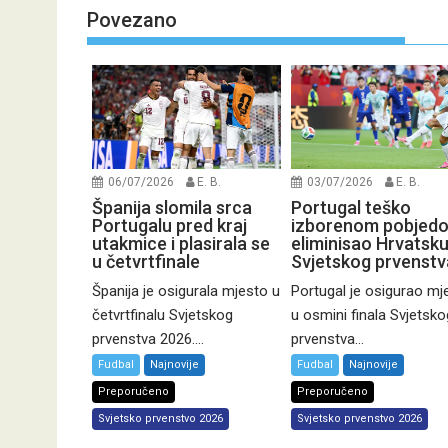
Povezano
06/07/2026
E. B.
03/07/2026
E. B.
Španija slomila srca
Portugal teško
Portugalu pred kraj
izborenom pobjed
utakmice i plasirala se
eliminisao Hrvatsku
u četvrtfinale
Svjetskog prvenstv
Španija je osigurala mjesto u
Portugal je osigurao mj
četvrtfinalu Svjetskog
u osmini finala Svjetsko
prvenstva 2026....
prvenstva...
Fudbal
Najnovije
Fudbal
Najnovije
Preporučeno
Preporučeno
Svjetsko prvenstvo 2026
Svjetsko prvenstvo 2026