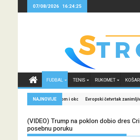
Skip
07/08/2026
16:24:26
to
content
FUDBAL
TENIS
RUKOMET
KOŠA
a Real Madridom i okončao neizvijesnost oko svoje budućnosti
NAJNOVIJE
Evropski četvrtak zanimljiviji uz Meridian: 
(VIDEO) Trump na poklon dobio dres Cri
posebnu poruku