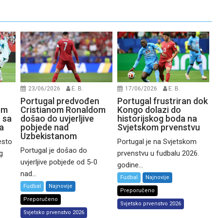
17/06/2026
E. B.
23/06/2026
E. B.
Portugal frustriran dok
Portugal predvođen
Kongo dolazi do
om
Cristianom Ronaldom
historijskog boda na
 sa
došao do uvjerljive
Svjetskom prvenstvu
a
pobjede nad
Uzbekistanom
Portugal je na Svjetskom
esto
Portugal je došao do
prvenstvu u fudbalu 2026.
g
uvjerljive pobjede od 5-0
godine...
nad...
Fudbal
Najnovije
Fudbal
Najnovije
Preporučeno
Preporučeno
Svjetsko prvenstvo 2026
Svjetsko prvenstvo 2026