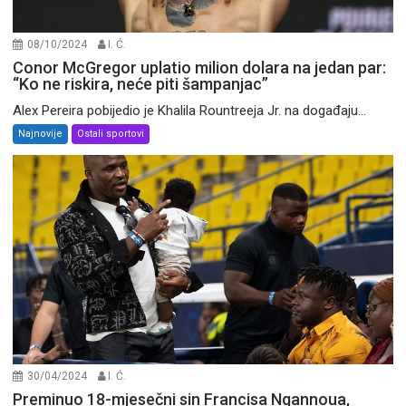
08/10/2024
I. Ć.
Conor McGregor uplatio milion dolara na jedan par:
“Ko ne riskira, neće piti šampanjac”
Alex Pereira pobijedio je Khalila Rountreeja Jr. na događaju...
Najnovije
Ostali sportovi
30/04/2024
I. Ć.
Preminuo 18-mjesečni sin Francisa Ngannoua,