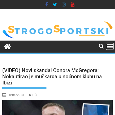
Skip
to
content
(VIDEO) Novi skandal Conora McGregora:
Nokautirao je muškarca u noćnom klubu na
Ibizi
18/06/2025
I. Ć.