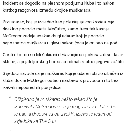
Incident se dogodio na plesnom podijumu kluba i to nakon
kratkog razgovora između dvojice muškaraca.
Prvi udarac, koji je izgledao kao pokušaj lijevog krošea, nije
direktno pogodio metu. Međutim, samo trenutak kasnije,
McGregor zadaje snažan drugi udarac koji je pogodio
nepoznatog muškarca u glavu nakon čega je on pao na pod.
Gosti oko njih su bili šokirani dešavanjima i pokušavali su da se
sklone, a prijatelji irskog borca su odmah stali u njegovu zaštitu.
Svjedoci navode da je muškarac koji je udaren ubrzo izbačen iz
kluba, dok je McGregor ostao i nastavio s provodom i to bez
ikakvih neposrednih posljedica.
Očigledno je muškarac nešto rekao što je
iznerviralo McGregora i on je reagovao vrlo loše. Tip
je pao, a drugovi su ga izvukli”, izjavio je jedan od
svjedoka za The Sun.