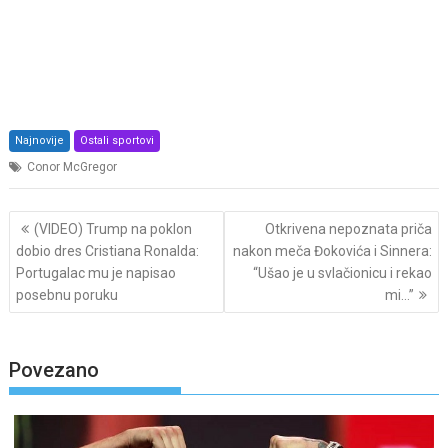
Najnovije
Ostali sportovi
Conor McGregor
Post
(VIDEO) Trump na poklon
Otkrivena nepoznata priča
navigation
dobio dres Cristiana Ronalda:
nakon meča Đokovića i Sinnera:
Portugalac mu je napisao
“Ušao je u svlačionicu i rekao
posebnu poruku
mi…”
Povezano