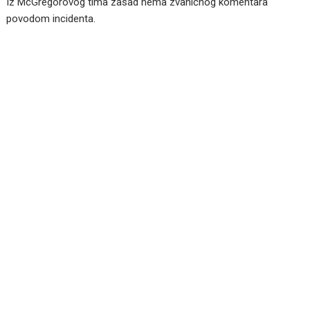
Iz McGregorovog tima zasad nema zvaničnog komentara
povodom incidenta.