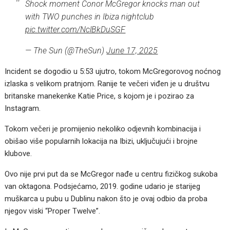
Shock moment Conor McGregor knocks man out
with TWO punches in Ibiza nightclub
pic.twitter.com/NclBkDuSGF
— The Sun (@TheSun)
June 17, 2025
Incident se dogodio u 5:53 ujutro, tokom McGregorovog noćnog
izlaska s velikom pratnjom. Ranije te večeri viđen je u društvu
britanske manekenke Katie Price, s kojom je i pozirao za
Instagram.
Tokom večeri je promijenio nekoliko odjevnih kombinacija i
obišao više popularnih lokacija na Ibizi, uključujući i brojne
klubove.
Ovo nije prvi put da se McGregor nađe u centru fizičkog sukoba
van oktagona. Podsjećamo, 2019. godine udario je starijeg
muškarca u pubu u Dublinu nakon što je ovaj odbio da proba
njegov viski “Proper Twelve”.