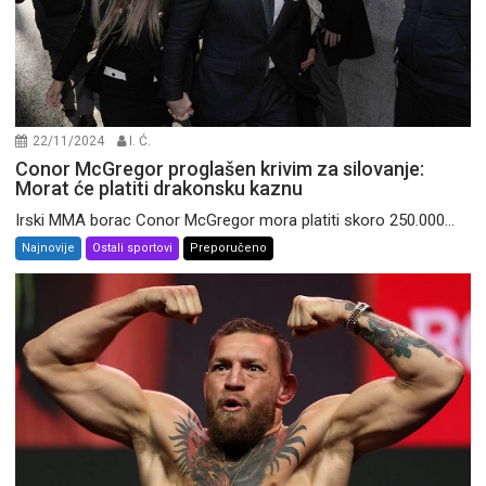
22/11/2024
I. Ć.
Conor McGregor proglašen krivim za silovanje:
Morat će platiti drakonsku kaznu
Irski MMA borac Conor McGregor mora platiti skoro 250.000...
Najnovije
Ostali sportovi
Preporučeno