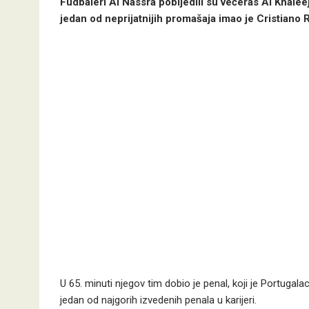
Fudbaleri Al Nassra pobijedili su večeras Al Khaleej
jedan od neprijatnijih promašaja imao je Cristiano 
U 65. minuti njegov tim dobio je penal, koji je Portugal
jedan od najgorih izvedenih penala u karijeri.