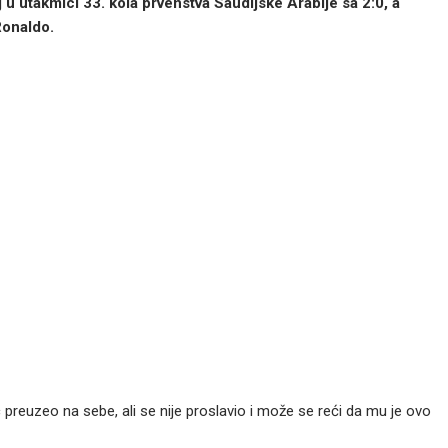
 u utakmici 33. kola prvenstva Saudijske Arabije sa 2:0, a
Ronaldo.
ac preuzeo na sebe, ali se nije proslavio i može se reći da mu je ovo