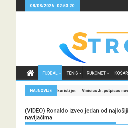
Skip
08/08/2026
02:53:21
to
content
FUDBAL
TENIS
RUKOMET
KOŠA
pecijale i iskoristi jedinstvenu ponudu
NAJNOVIJE
Vinicius Jr. potpisao novi ugovor sa Real
(VIDEO) Ronaldo izveo jedan od najlošijih
navijačima