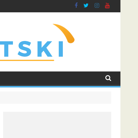
 borbu za grupnu fazu uz najveće kvote
Dinamo uvjerljivom pobjedom savladao Kaunu Žalgiris i učv