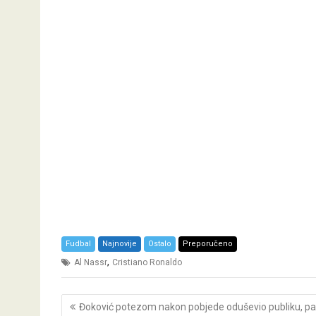
Fudbal
Najnovije
Ostalo
Preporučeno
,
Al Nassr
Cristiano Ronaldo
Post
Đoković potezom nakon pobjede oduševio publiku, pa