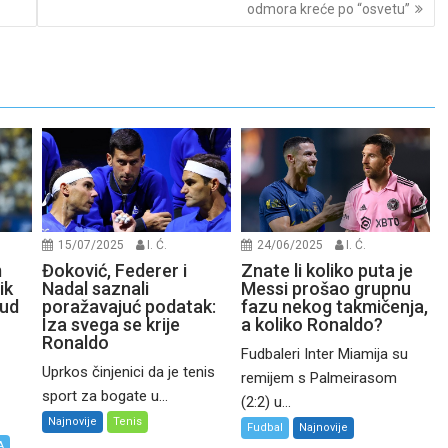
odmora kreće po “osvetu”
15/07/2025
I. Ć.
24/06/2025
I. Ć.
m
Đoković, Federer i
Znate li koliko puta je
ik
Nadal saznali
Messi prošao grupnu
Sud
poražavajuć podatak:
fazu nekog takmičenja,
Iza svega se krije
a koliko Ronaldo?
Ronaldo
Fudbaleri Inter Miamija su
Uprkos činjenici da je tenis
remijem s Palmeirasom
sport za bogate u...
(2:2) u...
Najnovije
Tenis
Fudbal
Najnovije
A