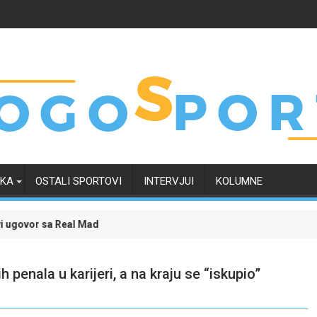
RKA
OSTALI SPORTOVI
INTERVJUI
KOLUMNE
 Madridom i okončao neizvijesnost oko svoje budućnosti
Evropski četvrtak zanimljiviji uz Meridian: Isprati
 penala u karijeri, a na kraju se “iskupio”