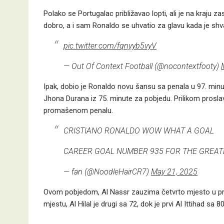
Polako se Portugalac približavao lopti, ali je na kraju z
dobro, a i sam Ronaldo se uhvatio za glavu kada je shva
pic.twitter.com/fqnyyb5vyV
— Out Of Context Football (@nocontextfooty)
Ipak, dobio je Ronaldo novu šansu sa penala u 97. minuti
Jhona Durana iz 75. minute za pobjedu. Prilikom prosla
promašenom penalu.
CRISTIANO RONALDO WOW WHAT A GOAL
CAREER GOAL NUMBER 935 FOR THE GREAT
— fan (@NoodleHairCR7)
May 21, 2025
Ovom pobjedom, Al Nassr zauzima četvrto mjesto u prv
mjestu, Al Hilal je drugi sa 72, dok je prvi Al Ittihad sa 