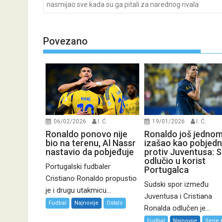
navigation
nasmijao sve kada su ga pitali za narednog rivala
Povezano
06/02/2026
I. Ć.
19/01/2026
I. Ć.
Ronaldo ponovo nije
Ronaldo još jedno
bio na terenu, Al Nassr
izašao kao pobjedn
nastavio da pobjeđuje
protiv Juventusa: 
odlučio u korist
Portugalski fudbaler
Portugalca
Cristiano Ronaldo propustio
Sudski spor između
je i drugu utakmicu...
Juventusa i Cristiana
Fudbal
Najnovije
Ostalo
Ronalda odlučen je...
Fudbal
Najnovije
Serie 