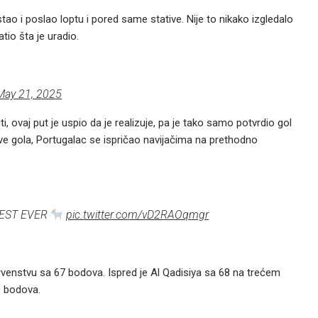
astao i poslao loptu i pored same stative. Nije to nikako izgledalo
tio šta je uradio.
May 21, 2025
, ovaj put je uspio da je realizuje, pa je tako samo potvrdio gol
ve gola, Portugalac se ispričao navijačima na prethodno
EST EVER
pic.twitter.com/vD2RAOqmgr
enstvu sa 67 bodova. Ispred je Al Qadisiya sa 68 na trećem
80 bodova.