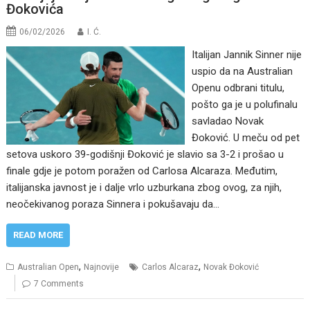
Đokovića
06/02/2026
I. Ć.
Italijan Jannik Sinner nije
uspio da na Australian
Openu odbrani titulu,
pošto ga je u polufinalu
savladao Novak
Đoković. U meču od pet
setova uskoro 39-godišnji Đoković je slavio sa 3-2 i prošao u
finale gdje je potom poražen od Carlosa Alcaraza. Međutim,
italijanska javnost je i dalje vrlo uzburkana zbog ovog, za njih,
neočekivanog poraza Sinnera i pokušavaju da…
READ MORE
,
,
Australian Open
Najnovije
Carlos Alcaraz
Novak Đoković
7 Comments