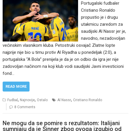
Portugalski fudbaler
Cristiano Ronaldo
propustio je i drugu
utakmicu zaredom za
saudijski Al Nassr jer je,
navodno, nezadovoljan
većinskim vlasnikom kluba. Petostruki osvajač Zlatne lopte
najprije nije bio u timu protiv Al Riyadha u ponedeljak (2:0), a
portugalska “A Bola” prenijela je da je on odbio da igra jer nije
zadovoljan načinom na koji klub vodi saudijski Javni investicioni
fond…
READ MORE
,
,
,
Fudbal
Najnovije
Ostalo
Al Nassr
Cristiano Ronaldo
8 Comments
Ne mogu da se pomire s rezultatom: Italijani
sumnjaju da je Sinner zbog ovoga izgubio od