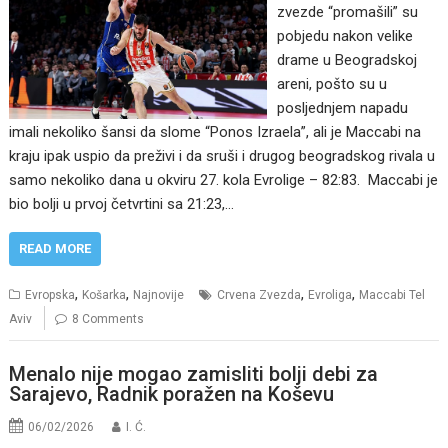
zvezde “promašili” su
pobjedu nakon velike
drame u Beogradskoj
areni, pošto su u
posljednjem napadu
imali nekoliko šansi da slome “Ponos Izraela”, ali je Maccabi na
kraju ipak uspio da preživi i da sruši i drugog beogradskog rivala u
samo nekoliko dana u okviru 27. kola Evrolige – 82:83. Maccabi je
bio bolji u prvoj četvrtini sa 21:23,…
READ MORE
,
,
,
,
Evropska
Košarka
Najnovije
Crvena Zvezda
Evroliga
Maccabi Tel
Aviv
8 Comments
Menalo nije mogao zamisliti bolji debi za
Sarajevo, Radnik poražen na Koševu
06/02/2026
I. Ć.