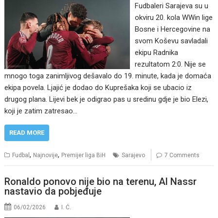
Fudbaleri Sarajeva su u
okviru 20. kola WWin lige
Bosne i Hercegovine na
svom Koševu savladali
ekipu Radnika
rezultatom 2:0. Nije se
mnogo toga zanimljivog dešavalo do 19. minute, kada je domaća
ekipa povela. Ljajić je dodao do Kuprešaka koji se ubacio iz
drugog plana. Lijevi bek je odigrao pas u sredinu gdje je bio Elezi,
koji je zatim zatresao…
READ MORE
,
,
Fudbal
Najnovije
Premijer liga BiH
Sarajevo
7 Comments
Ronaldo ponovo nije bio na terenu, Al Nassr
nastavio da pobjeđuje
06/02/2026
I. Ć.