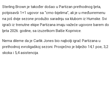
Sterling Brown je također došao u Partizan prethodnog ljeta,
potpisavši 1+1 ugovor sa “crno-bijelima”, ali je u međuvremenu
na još dvije sezone produžio saradnju sa klubom iz Humske. Svi
igrači iz trenutne ekipe Partizana imaju važeće ugovore barem do
ljeta 2026. godine, sa izuzetkom Balše Koprivice.
Nema dileme da je Carlik Jones bio najbolji igrač Partizana u
prethodnoj evroligaškoj sezoni. Prosječno je bilježio 14,1 poe, 3,2
skoka i 5,4 asistencija.