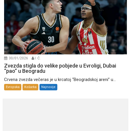
30/01/2026
I. Ć.
Zvezda stigla do velike pobjede u Evroligi, Dubai
“pao” u Beogradu
Crvena zvezda večeras je u krcatoj “Beogradskoj areni” u...
Evropska
Košarka
Najnovije