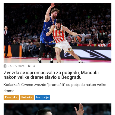
06/02/2026
I. Ć.
Zvezda se ispromašivala za pobjedu, Maccabi
nakon velike drame slavio u Beogradu
Košarkaši Crvene zvezde “promašili” su pobjedu nakon velike
drame...
Evropska
Košarka
Najnovije