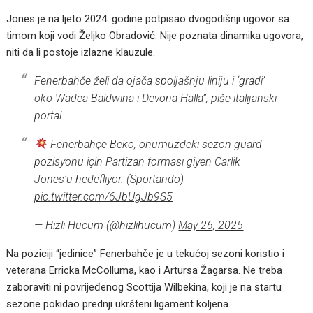
Jones je na ljeto 2024. godine potpisao dvogodišnji ugovor sa
timom koji vodi Željko Obradović. Nije poznata dinamika ugovora,
niti da li postoje izlazne klauzule.
Fenerbahče želi da ojača spoljašnju liniju i ‘gradi’
oko Wadea Baldwina i Devona Halla”, piše italijanski
portal.
Fenerbahçe Beko, önümüzdeki sezon guard
pozisyonu için Partizan forması giyen Carlik
Jones’u hedefliyor. (Sportando)
pic.twitter.com/6JbUgJb9S5
— Hızlı Hücum (@hizlihucum)
May 26, 2025
Na poziciji “jedinice” Fenerbahče je u tekućoj sezoni koristio i
veterana Erricka McColluma, kao i Artursa Žagarsa. Ne treba
zaboraviti ni povrijeđenog Scottija Wilbekina, koji je na startu
sezone pokidao prednji ukršteni ligament koljena.