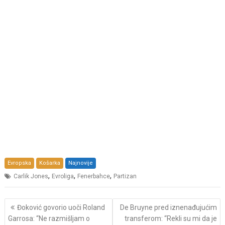
Evropska
Košarka
Najnovije
,
,
,
Carlik Jones
Evroliga
Fenerbahce
Partizan
Post
Đoković govorio uoči Roland
De Bruyne pred iznenađujućim
navigation
Garrosa: “Ne razmišljam o
transferom: “Rekli su mi da je