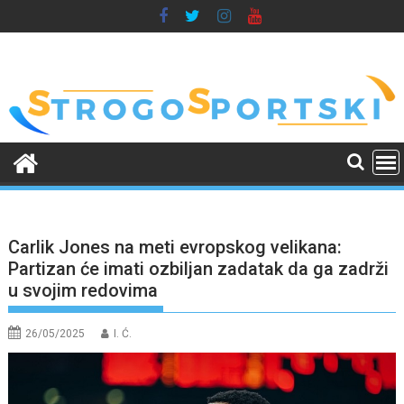
Skip
to
content
Carlik Jones na meti evropskog velikana:
Partizan će imati ozbiljan zadatak da ga zadrži
u svojim redovima
26/05/2025
I. Ć.