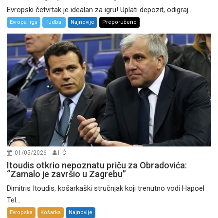
Evropski četvrtak je idealan za igru! Uplati depozit, odigraj...
Evropa liga
Fudbal
Najnovije
Preporučeno
01/05/2026
I. Ć.
Itoudis otkrio nepoznatu priču za Obradovića:
“Zamalo je završio u Zagrebu”
Dimitris Itoudis, košarkaški stručnjak koji trenutno vodi Hapoel
Tel...
Evropska
Košarka
Najnovije