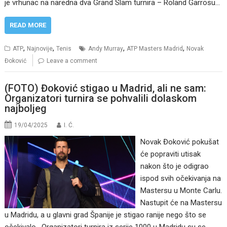
je vrhunac na naredna dva Grand Slam turnira – Roland Garrosu…
READ MORE
,
,
,
,
ATP
Najnovije
Tenis
Andy Murray
ATP Masters Madrid
Novak
Đoković
Leave a comment
(FOTO) Đoković stigao u Madrid, ali ne sam:
Organizatori turnira se pohvalili dolaskom
najboljeg
19/04/2025
I. Ć.
Novak Đoković pokušat
će popraviti utisak
nakon što je odigrao
ispod svih očekivanja na
Mastersu u Monte Carlu.
Nastupit će na Mastersu
u Madridu, a u glavni grad Španije je stigao ranije nego što se