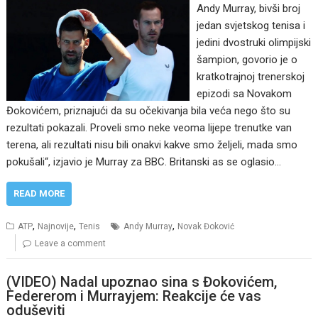
Andy Murray, bivši broj
jedan svjetskog tenisa i
jedini dvostruki olimpijski
šampion, govorio je o
kratkotrajnoj trenerskoj
epizodi sa Novakom
Đokovićem, priznajući da su očekivanja bila veća nego što su
rezultati pokazali. Proveli smo neke veoma lijepe trenutke van
terena, ali rezultati nisu bili onakvi kakve smo željeli, mada smo
pokušali“, izjavio je Murray za BBC. Britanski as se oglasio…
READ MORE
,
,
,
ATP
Najnovije
Tenis
Andy Murray
Novak Đoković
Leave a comment
(VIDEO) Nadal upoznao sina s Đokovićem,
Federerom i Murrayjem: Reakcije će vas
oduševiti