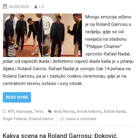
26/05/2025
I. Ć.
Mnogo emocija viđeno
je na Roland Garrosu u
nedjelju, gdje se od
navijača na stadionu
“Philippe-Chatrier”
oprostio Rafael Nadal,
jedan od najvećih ikada i definitivno najveći ikada kada je u pitanju
šljaka i Roland Garros. Rafael Nadal je osvojio čak 14 pehara na
Roland Garrosu, pa je i zaslužio ovakvu ceremoniju, gdje je na
centralnom terenu ostavio i svoj otisak…
READ MORE
,
,
,
,
,
ATP
Najnovije
Tenis
Andy Murray
Novak Đoković
Rafael Nadal
,
Roger Federer
Roland Garros
Leave a comment
Kakva scena na Roland Garrosu: Đoković,