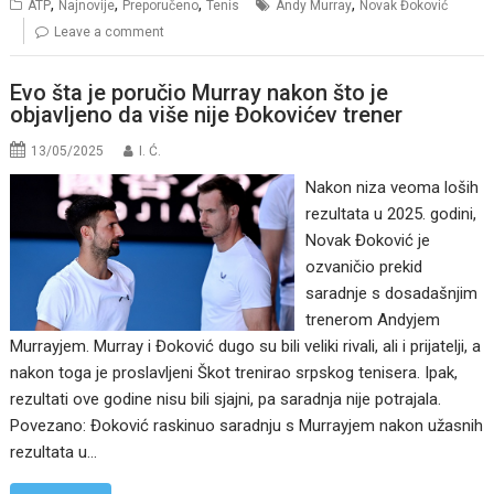
,
,
,
,
ATP
Najnovije
Preporučeno
Tenis
Andy Murray
Novak Đoković
Leave a comment
Evo šta je poručio Murray nakon što je
objavljeno da više nije Đokovićev trener
13/05/2025
I. Ć.
Nakon niza veoma loših
rezultata u 2025. godini,
Novak Đoković je
ozvaničio prekid
saradnje s dosadašnjim
trenerom Andyjem
Murrayjem. Murray i Đoković dugo su bili veliki rivali, ali i prijatelji, a
nakon toga je proslavljeni Škot trenirao srpskog tenisera. Ipak,
rezultati ove godine nisu bili sjajni, pa saradnja nije potrajala.
Povezano: Đoković raskinuo saradnju s Murrayjem nakon užasnih
rezultata u…