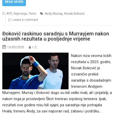
READ MORE
,
,
,
ATP
Najnovije
Tenis
Andy Murray
Novak Đoković
Leave a comment
Đoković raskinuo saradnju s Murrayjem nakon
užasnih rezultata u posljednje vrijeme
13/05/2025
I. Ć.
Nakon niza veoma loših
rezultata u 2025. godini,
Novak Đoković je
ozvaničio prekid
saradnje s dosadašnjim
trenerom Andyjem
Murrayjem. Murray i Đoković dugo su bili veliki rivali, ali i prijatelji, a
nakon toga je proslavljeni Škot trenirao srpskog tenisera. Ipak,
rezultati ove godine nisu bili sjajni, pa saradnja nije potrajala.
Hvala, treneru Andy, za sav naporan rad, zabavu i podršku…