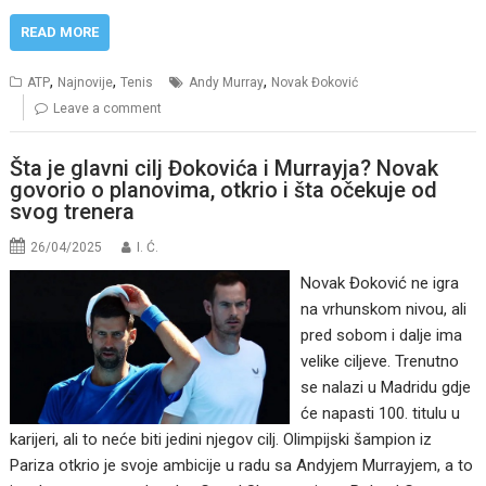
READ MORE
,
,
,
ATP
Najnovije
Tenis
Andy Murray
Novak Đoković
Leave a comment
Šta je glavni cilj Đokovića i Murrayja? Novak
govorio o planovima, otkrio i šta očekuje od
svog trenera
26/04/2025
I. Ć.
Novak Đoković ne igra
na vrhunskom nivou, ali
pred sobom i dalje ima
velike ciljeve. Trenutno
se nalazi u Madridu gdje
će napasti 100. titulu u
karijeri, ali to neće biti jedini njegov cilj. Olimpijski šampion iz
Pariza otkrio je svoje ambicije u radu sa Andyjem Murrayjem, a to