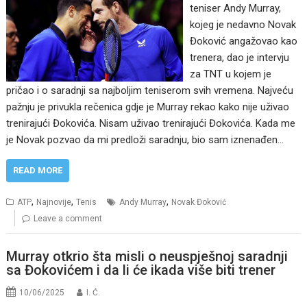
teniser Andy Murray,
kojeg je nedavno Novak
Đoković angažovao kao
trenera, dao je intervju
za TNT u kojem je
pričao i o saradnji sa najboljim teniserom svih vremena. Najveću
pažnju je privukla rečenica gdje je Murray rekao kako nije uživao
trenirajući Đokovića. Nisam uživao trenirajući Đokovića. Kada me
je Novak pozvao da mi predloži saradnju, bio sam iznenađen…
READ MORE
,
,
,
ATP
Najnovije
Tenis
Andy Murray
Novak Đoković
Leave a comment
Murray otkrio šta misli o neuspješnoj saradnji
sa Đokovićem i da li će ikada više biti trener
10/06/2025
I. Ć.