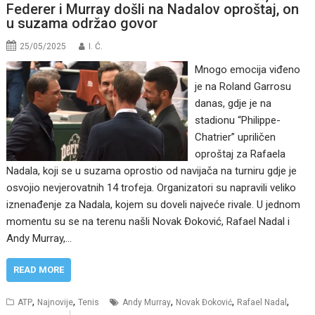
Federer i Murray došli na Nadalov oproštaj, on
u suzama održao govor
25/05/2025
I. Ć.
Mnogo emocija viđeno
je na Roland Garrosu
danas, gdje je na
stadionu “Philippe-
Chatrier” upriličen
oproštaj za Rafaela
Nadala, koji se u suzama oprostio od navijača na turniru gdje je
osvojio nevjerovatnih 14 trofeja. Organizatori su napravili veliko
iznenađenje za Nadala, kojem su doveli najveće rivale. U jednom
momentu su se na terenu našli Novak Đoković, Rafael Nadal i
Andy Murray,…
READ MORE
,
,
,
,
,
ATP
Najnovije
Tenis
Andy Murray
Novak Đoković
Rafael Nadal