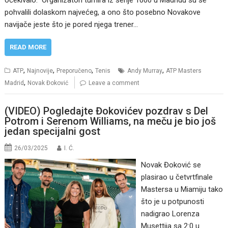
očekivalo. Organizatori turnira iz serije 1000 u Madridu su se
pohvalili dolaskom najvećeg, a ono što posebno Novakove
navijače jeste što je pored njega trener…
READ MORE
,
,
,
,
ATP
Najnovije
Preporučeno
Tenis
Andy Murray
ATP Masters
,
Madrid
Novak Đoković
Leave a comment
(VIDEO) Pogledajte Đokovićev pozdrav s Del
Potrom i Serenom Williams, na meču je bio još
jedan specijalni gost
26/03/2025
I. Ć.
Novak Đoković se
plasirao u četvrtfinale
Mastersa u Miamiju tako
što je u potpunosti
nadigrao Lorenza
Musettija sa 2:0 u