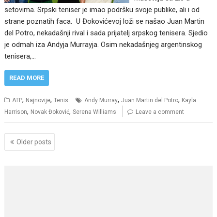
setovima. Srpski teniser je imao podršku svoje publike, ali i od
strane poznatih faca. U Đokovićevoj loži se našao Juan Martin
del Potro, nekadašnji rival i sada prijatelj srpskog tenisera. Sjedio
je odmah iza Andyja Murrayja. Osim nekadašnjeg argentinskog
tenisera,…
READ MORE
,
,
,
,
ATP
Najnovije
Tenis
Andy Murray
Juan Martin del Potro
Kayla
,
,
Harrison
Novak Đoković
Serena Williams
Leave a comment
Posts
Older posts
navigation