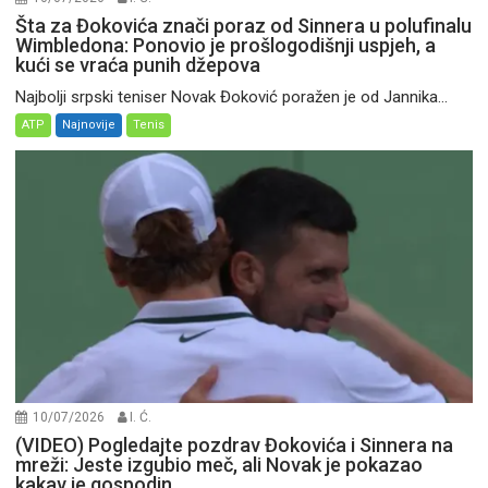
Šta za Đokovića znači poraz od Sinnera u polufinalu
Wimbledona: Ponovio je prošlogodišnji uspjeh, a
kući se vraća punih džepova
Najbolji srpski teniser Novak Đoković poražen je od Jannika...
ATP
Najnovije
Tenis
10/07/2026
I. Ć.
(VIDEO) Pogledajte pozdrav Đokovića i Sinnera na
mreži: Jeste izgubio meč, ali Novak je pokazao
kakav je gospodin