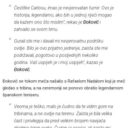
Čestitke Carlosu, imao je nevjerovatan turnir. Ovo je
historija, legendarno, ako bih u jednoj riječi mogao
da kažem ono što mislim”, rekao je
Đoković
i
zahvalio se svom timu.
Gurali ste me i davali mi nevjerovatnu podršku
ovdje. Bilo je ovo prijatno jedrenje, zaista ste me
podržavali, pogotovo u posljednjih nekoliko
godina. Vaš uspijeh je i moj uspijeh”, kazao je
Đoković.
Đoković se tokom meča našalio s Rafaelom Nadalom koji je meč
gledao s tribina, a na ceremoniji se ponovo obratio legendarnom
španskom teniseru.
Veoma je teško, malo je čudno da te vidim gore na
tribinama, a ne ovdje na terenu. Zaista je bila velika
čast i privilegija da pred velikim brojem navijača
dijelimo teren ovdje. Čudan je osećaj, ali zaista mi