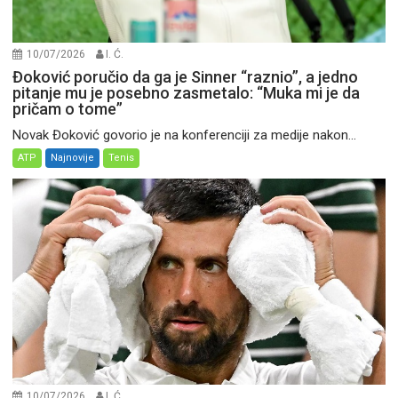
10/07/2026
I. Ć.
Đoković poručio da ga je Sinner “raznio”, a jedno
pitanje mu je posebno zasmetalo: “Muka mi je da
pričam o tome”
Novak Đoković govorio je na konferenciji za medije nakon...
ATP
Najnovije
Tenis
10/07/2026
I. Ć.