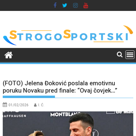
Skip
to
content
(FOTO) Jelena Đoković poslala emotivnu
poruku Novaku pred finale: “Ovaj čovjek…”
01/02/2026
I. Ć.