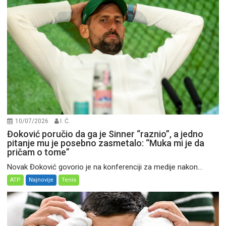
10/07/2026
I. Ć.
Đoković poručio da ga je Sinner “raznio”, a jedno
pitanje mu je posebno zasmetalo: “Muka mi je da
pričam o tome”
Novak Đoković govorio je na konferenciji za medije nakon...
ATP
Najnovije
Tenis