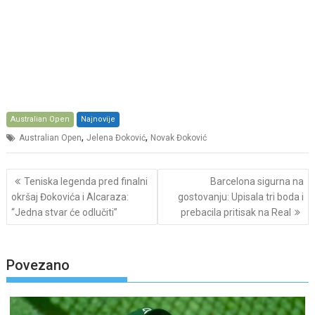
Australian Open
Najnovije
,
,
Australian Open
Jelena Đoković
Novak Đoković
Post
Teniska legenda pred finalni
Barcelona sigurna na
navigation
okršaj Đokovića i Alcaraza:
gostovanju: Upisala tri boda i
“Jedna stvar će odlučiti”
prebacila pritisak na Real
Povezano