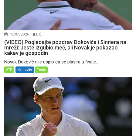
10/07/2026
I. Ć.
(VIDEO) Pogledajte pozdrav Đokovića i Sinnera na
mreži: Jeste izgubio meč, ali Novak je pokazao
kakav je gospodin
Novak Đoković nije uspio da se plasira u finale...
ATP
Najnovije
Tenis