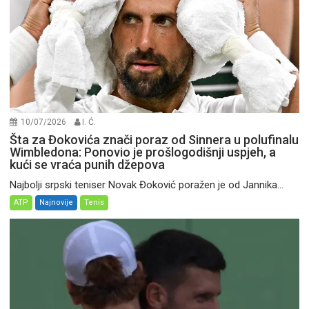
10/07/2026
I. Ć.
Šta za Đokovića znači poraz od Sinnera u polufinalu
Wimbledona: Ponovio je prošlogodišnji uspjeh, a
kući se vraća punih džepova
Najbolji srpski teniser Novak Đoković poražen je od Jannika...
ATP
Najnovije
Tenis