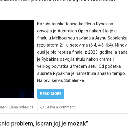
Kazahstanska teniserka Elena Rybakina
osvojila je Australian Open nakon što je u
finalu u Melbourneu savladala Arynu Sabalenku
rezultatom 2:1 u setovima (6:4, 4:6, 6:4). Njihov
duel je bio repriza finala iz 2023. godine, a sada
je Rybakina osvojila titulu nakon drame i
velikog povratka u trećem setu. Od početka
susreta Rybakina je nametnula snažan tempo.
Na prvi servis Sabalenke…
READ MORE
,
Open
Elena Rybakina
Leave a comment
snio problem, ispran joj je mozak”