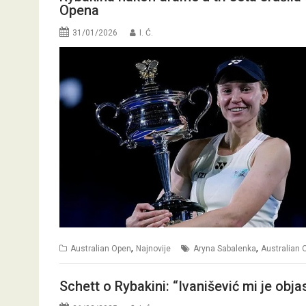
Opena
31/01/2026
I. Ć.
,
,
Australian Open
Najnovije
Aryna Sabalenka
Australian 
Schett o Rybakini: “Ivanišević mi je obja