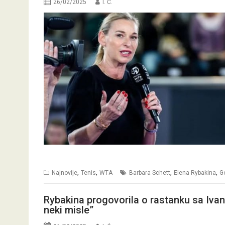
26/02/2025
I. Ć.
,
,
,
,
Najnovije
Tenis
WTA
Barbara Schett
Elena Rybakina
G
Rybakina progovorila o rastanku sa Iva
neki misle”