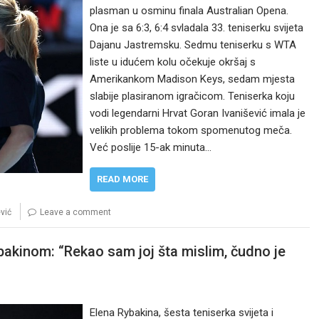
plasman u osminu finala Australian Opena.
Ona je sa 6:3, 6:4 svladala 33. teniserku svijeta
Dajanu Jastremsku. Sedmu teniserku s WTA
liste u idućem kolu očekuje okršaj s
Amerikankom Madison Keys, sedam mjesta
slabije plasiranom igračicom. Teniserka koju
vodi legendarni Hrvat Goran Ivanišević imala je
velikih problema tokom spomenutog meča.
Već poslije 15-ak minuta…
READ MORE
vić
Leave a comment
ybakinom: “Rekao sam joj šta mislim, čudno je
Elena Rybakina, šesta teniserka svijeta i