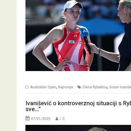
,
,
Australian Open
Najnovije
Elena Rybakina
Goran Ivaniše
Ivanišević o kontroverznoj situaciji s R
sve…”
07/01/2025
I. Ć.