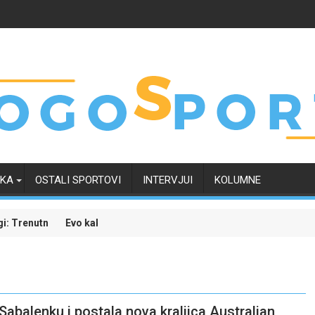
RKA
OSTALI SPORTOVI
INTERVJUI
KOLUMNE
odluka uskoro "pada"
fer Tarika Muharemovića uticao na njegove buduće saigrače u Leeds
Rogers prešao u Chelsea 
Sabalenku i postala nova kraljica Australian