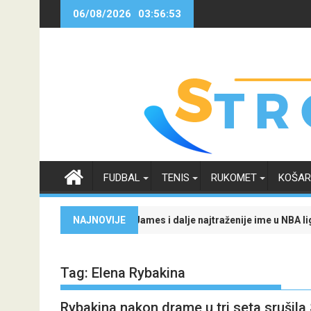
Skip
06/08/2026
03:56:55
to
content
FUDBAL
TENIS
RUKOMET
KOŠA
e Žalgiris
s i dalje najtraženije ime u NBA ligi: Trenutno je na raskrsnici, a 
NAJNOVIJE
Evo kako je trans
Tag:
Elena Rybakina
Rybakina nakon drame u tri seta srušila 