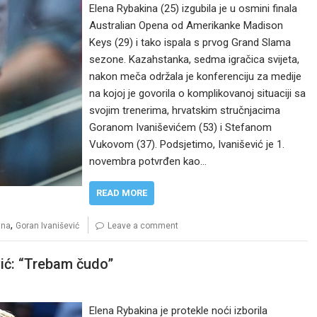
Elena Rybakina (25) izgubila je u osmini finala
Australian Opena od Amerikanke Madison
Keys (29) i tako ispala s prvog Grand Slama
sezone. Kazahstanka, sedma igračica svijeta,
nakon meča održala je konferenciju za medije
na kojoj je govorila o komplikovanoj situaciji sa
svojim trenerima, hrvatskim stručnjacima
Goranom Ivaniševićem (53) i Stefanom
Vukovom (37). Podsjetimo, Ivanišević je 1.
novembra potvrđen kao…
READ MORE
,
ina
Goran Ivanišević
Leave a comment
vić: “Trebam čudo”
Elena Rybakina je protekle noći izborila