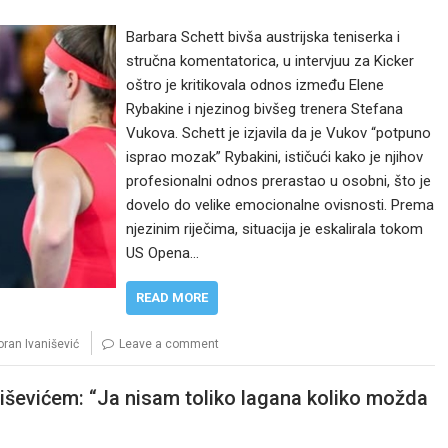
Barbara Schett bivša austrijska teniserka i
stručna komentatorica, u intervjuu za Kicker
oštro je kritikovala odnos između Elene
Rybakine i njezinog bivšeg trenera Stefana
Vukova. Schett je izjavila da je Vukov “potpuno
isprao mozak” Rybakini, ističući kako je njihov
profesionalni odnos prerastao u osobni, što je
dovelo do velike emocionalne ovisnosti. Prema
njezinim riječima, situacija je eskalirala tokom
US Opena…
READ MORE
oran Ivanišević
Leave a comment
niševićem: “Ja nisam toliko lagana koliko možda