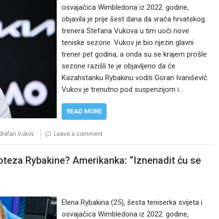
osvajačica Wimbledona iz 2022. godine,
objavila je prije šest dana da vraća hrvatskog
trenera Stefana Vukova u tim uoči nove
teniske sezone. Vukov je bio njezin glavni
trener pet godina, a onda su se krajem prošle
sezone razišli te je objavljeno da će
Kazahstanku Rybakinu voditi Goran Ivanišević.
Vukov je trenutno pod suspenzijom i…
READ MORE
Stefan Vukov
Leave a comment
oteza Rybakine? Amerikanka: “Iznenadit ću se
Elena Rybakina (25), šesta teniserka svijeta i
osvajačica Wimbledona iz 2022. godine,