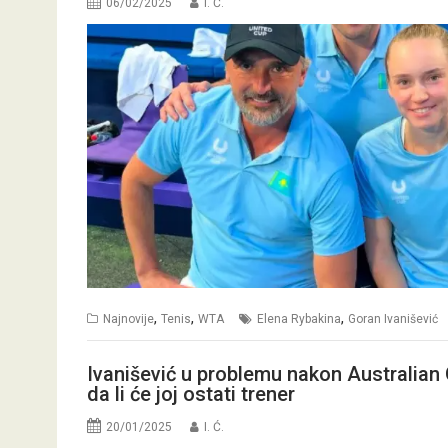
06/02/2025
I. Ć.
,
,
,
Najnovije
Tenis
WTA
Elena Rybakina
Goran Ivanišević
Ivanišević u problemu nakon Australian
da li će joj ostati trener
20/01/2025
I. Ć.