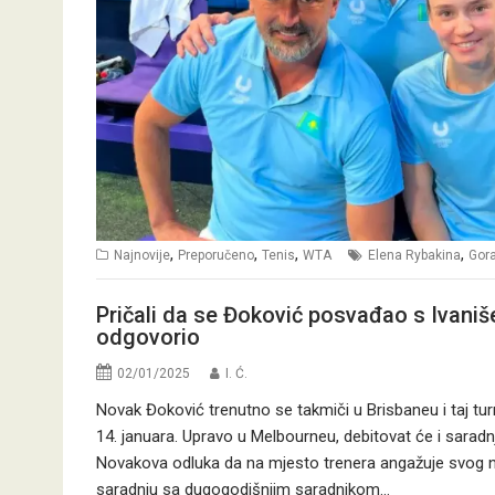
,
,
,
,
Najnovije
Preporučeno
Tenis
WTA
Elena Rybakina
Gora
Pričali da se Đoković posvađao s Ivaniše
odgovorio
02/01/2025
I. Ć.
Novak Đoković trenutno se takmiči u Brisbaneu i taj t
14. januara. Upravo u Melbourneu, debitovat će i sarad
Novakova odluka da na mjesto trenera angažuje svog ne
saradnju sa dugogodišnjim saradnikom…