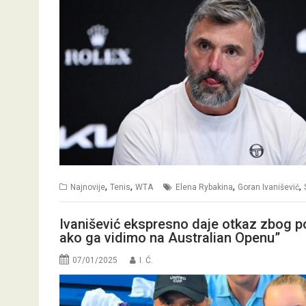
,
,
,
,
Najnovije
Tenis
WTA
Elena Rybakina
Goran Ivanišević
Ivanišević ekspresno daje otkaz zbog p
ako ga vidimo na Australian Openu”
07/01/2025
I. Ć.