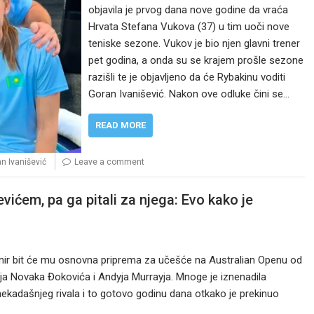
objavila je prvog dana nove godine da vraća
Hrvata Stefana Vukova (37) u tim uoči nove
teniske sezone. Vukov je bio njen glavni trener
pet godina, a onda su se krajem prošle sezone
razišli te je objavljeno da će Rybakinu voditi
Goran Ivanišević. Nakon ove odluke čini se…
READ MORE
n Ivanišević
Leave a comment
vićem, pa ga pitali za njega: Evo kako je
urnir bit će mu osnovna priprema za učešće na Australian Openu od
nja Novaka Đokovića i Andyja Murrayja. Mnoge je iznenadila
kadašnjeg rivala i to gotovo godinu dana otkako je prekinuo