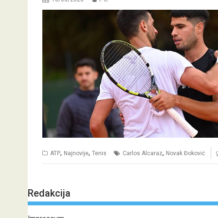
,
,
,
ATP
Najnovije
Tenis
Carlos Alcaraz
Novak Đoković
Redakcija