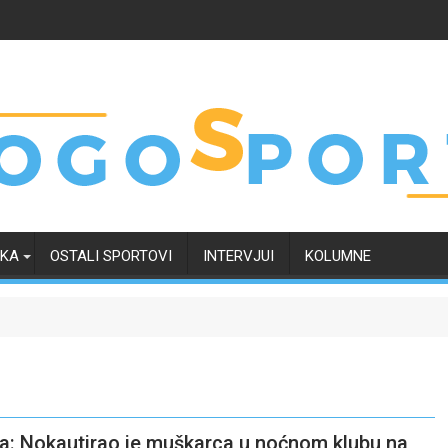
RKA
OSTALI SPORTOVI
INTERVJUI
KOLUMNE
: Nokautirao je muškarca u noćnom klubu na