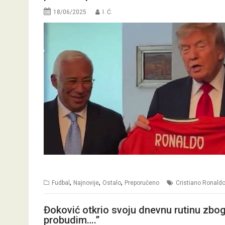
18/06/2025
I. Ć.
,
,
,
Fudbal
Najnovije
Ostalo
Preporučeno
Cristiano Ronald
Đoković otkrio svoju dnevnu rutinu zbog 
probudim….”