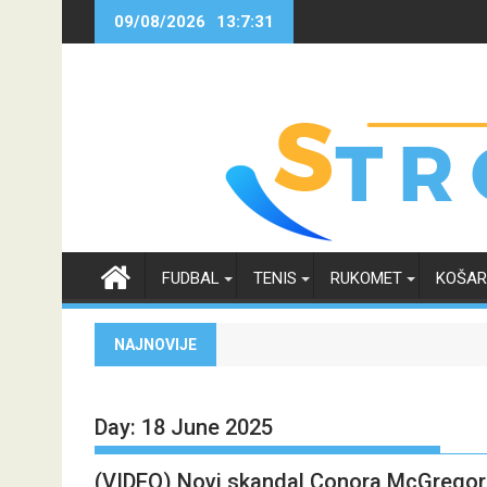
Skip
09/08/2026
13:7:32
to
content
FUDBAL
TENIS
RUKOMET
KOŠA
NAJNOVIJE
Day:
18 June 2025
(VIDEO) Novi skandal Conora McGregora