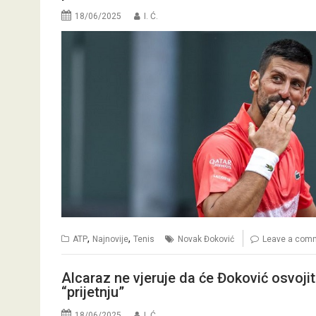
18/06/2025
I. Ć.
,
,
ATP
Najnovije
Tenis
Novak Đoković
Leave a com
Alcaraz ne vjeruje da će Đoković osvojit
“prijetnju”
18/06/2025
I. Ć.