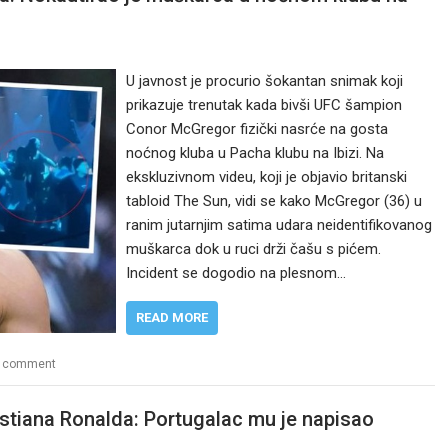
U javnost je procurio šokantan snimak koji
prikazuje trenutak kada bivši UFC šampion
Conor McGregor fizički nasrće na gosta
noćnog kluba u Pacha klubu na Ibizi. Na
ekskluzivnom videu, koji je objavio britanski
tabloid The Sun, vidi se kako McGregor (36) u
ranim jutarnjim satima udara neidentifikovanog
muškarca dok u ruci drži čašu s pićem.
Incident se dogodio na plesnom…
READ MORE
a comment
stiana Ronalda: Portugalac mu je napisao