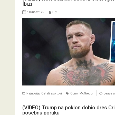
Ibizi
18/06/2025
I. Ć.
,
Najnovije
Ostali sportovi
Conor McGregor
Leave 
(VIDEO) Trump na poklon dobio dres Cri
posebnu poruku