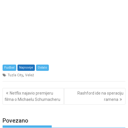
Fudbal
Najnovije
Ostalo
,
Tuzla City
Velež
Post
Netflix najavio premijeru
Rashford ide na operaciju
navigation
filma o Michaelu Schumacheru
ramena
Povezano