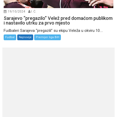
19/10/2024
I. Ć.
Sarajevo “pregazilo” Velež pred domaćom publikom
i nastavilo utrku za prvo mjesto
Fudbaleri Sarajeva “pregazili” su ekipu Veleža u okviru 10....
Fudbal
Najnovije
Premijer liga BiH