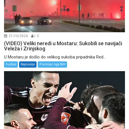
21/10/2024
I. Ć.
(VIDEO) Veliki neredi u Mostaru: Sukobili se navijači
Veleža i Zrinjskog
U Mostaru je došlo do velikog sukoba pripadnika Red...
Fudbal
Najnovije
Premijer liga BiH