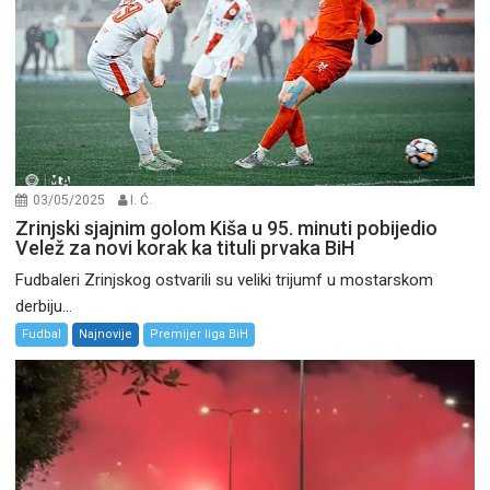
03/05/2025
I. Ć.
Zrinjski sjajnim golom Kiša u 95. minuti pobijedio
Velež za novi korak ka tituli prvaka BiH
Fudbaleri Zrinjskog ostvarili su veliki trijumf u mostarskom
derbiju...
Fudbal
Najnovije
Premijer liga BiH