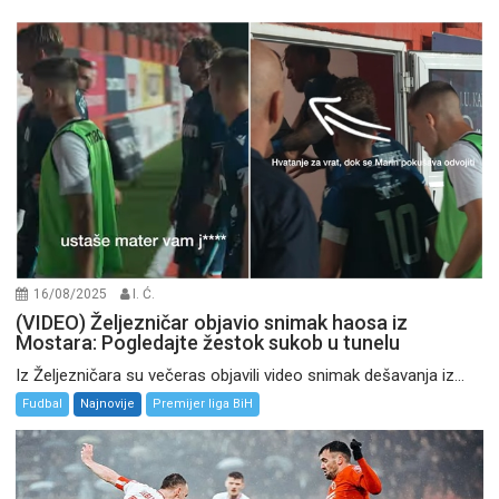
16/08/2025
I. Ć.
(VIDEO) Željezničar objavio snimak haosa iz
Mostara: Pogledajte žestok sukob u tunelu
Iz Željezničara su večeras objavili video snimak dešavanja iz...
Fudbal
Najnovije
Premijer liga BiH