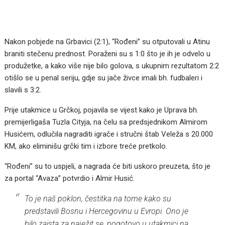
Nakon pobjede na Grbavici (2:1), “Rođeni” su otputovali u Atinu
braniti stečenu prednost. Poraženi su s 1:0 što je ih je odvelo u
produžetke, a kako više nije bilo golova, s ukupnim rezultatom 2:2
otišlo se u penal seriju, gdje su jače živce imali bh. fudbaleri i
slavili s 3:2.
Prije utakmice u Grčkoj, pojavila se vijest kako je Uprava bh.
premijerligaša Tuzla Cityja, na čelu sa predsjednikom Almirom
Husićem, odlučila nagraditi igrače i stručni štab Veleža s 20.000
KM, ako eliminišu grčki tim i izbore treće pretkolo.
“Rođeni” su to uspjeli, a nagrada će biti uskoro preuzeta, što je
za portal “Avaza” potvrdio i Almir Husić.
To je naš poklon, čestitka na tome kako su
predstavili Bosnu i Hercegovinu u Evropi. Ono je
bilo zaista za naježit se, pogotovo u utakmici na