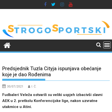
Skip
to
content
Predsjednik Tuzla Cityja ispunjava obećanje
koje je dao Rođenima
30/07/2021
I. Ć.
Fudbaleri Veleža ostvarili su veliki uspjeh izbacivši slavni
AEK u 2. pretkolu Konferencijske lige, nakon uzvratne
utakmice u Atini.