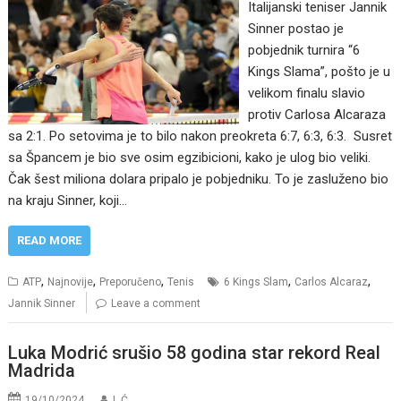
Italijanski teniser Jannik
Sinner postao je
pobjednik turnira “6
Kings Slama”, pošto je u
velikom finalu slavio
protiv Carlosa Alcaraza
sa 2:1. Po setovima je to bilo nakon preokreta 6:7, 6:3, 6:3. Susret
sa Špancem je bio sve osim egzibicioni, kako je ulog bio veliki.
Čak šest miliona dolara pripalo je pobjedniku. To je zasluženo bio
na kraju Sinner, koji…
READ MORE
,
,
,
,
,
ATP
Najnovije
Preporučeno
Tenis
6 Kings Slam
Carlos Alcaraz
Jannik Sinner
Leave a comment
Luka Modrić srušio 58 godina star rekord Real
Madrida
19/10/2024
I. Ć.