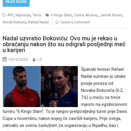
READ MORE
,
,
,
,
,
ATP
Najnovije
Tenis
6 Kings Slam
Carlos Alcaraz
Jannik Sinner
,
Novak Đoković
Rafael Nadal
Leave a comment
Nadal uzvratio Đokoviću: Ovo mu je rekao u
obraćanju nakon što su odigrali posljednji meč
u karijeri
19/10/2024
I. Ć.
Španski teniser Rafael
Nadal sumirao je utiske
posije poraza od
Novaka Đokovića (6:2,
7:6) u meču za treće
mjesto na egzibicionom
turniru “6 Kings Slam”. To je njegov pretposljednji turnir prije Davis
Cupa u novembru, nakon kojeg će završiti karijeru. Prije svega,
zahvalio se svima zaslužnim za organizaciju u Riyadhu, kao i