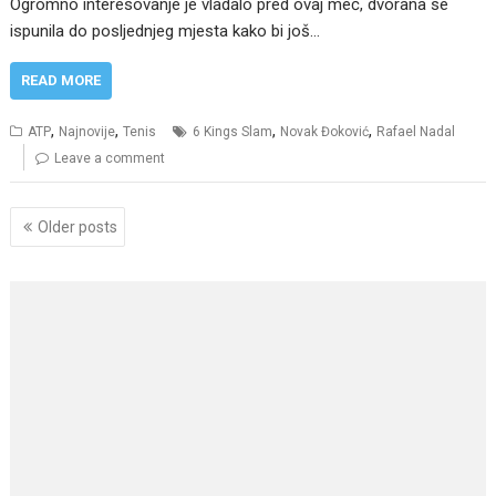
Ogromno interesovanje je vladalo pred ovaj meč, dvorana se
ispunila do posljednjeg mjesta kako bi još…
READ MORE
,
,
,
,
ATP
Najnovije
Tenis
6 Kings Slam
Novak Đoković
Rafael Nadal
Leave a comment
Posts
Older posts
navigation