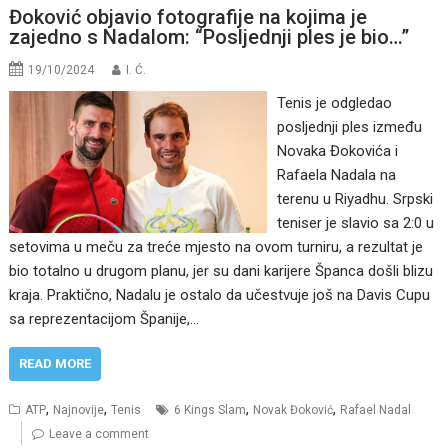
Đoković objavio fotografije na kojima je
zajedno s Nadalom: “Posljednji ples je bio…”
19/10/2024
I. Ć.
Tenis je odgledao
posljednji ples između
Novaka Đokovića i
Rafaela Nadala na
terenu u Riyadhu. Srpski
teniser je slavio sa 2:0 u
setovima u meču za treće mjesto na ovom turniru, a rezultat je
bio totalno u drugom planu, jer su dani karijere Španca došli blizu
kraja. Praktično, Nadalu je ostalo da učestvuje još na Davis Cupu
sa reprezentacijom Španije,…
READ MORE
,
,
,
,
ATP
Najnovije
Tenis
6 Kings Slam
Novak Đoković
Rafael Nadal
Leave a comment