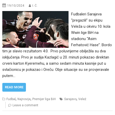
19/10/2024
I. Ć.
Fudbaleri Sarajeva
“pregazili” su ekipu
Veleža u okviru 10. kola
Wwin lige BiH na
stadionu “Asim
Ferhatović Hase”. Bordo
tim je slavio rezultatom 4:0. Prvo poluvrijeme obilježila su dva
isključenja. Prvo je sudija Kazlagić u 20. minuti pokazao direktan
crveni karton Kyeremehu, a samo sedam minuta kasnije put u
svlačionicu je pokazao i Oreču. Obje situacije su se provjeravale
putem…
READ MORE
,
,
,
Fudbal
Najnovije
Premijer liga BiH
Sarajevo
Velež
Leave a comment