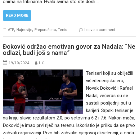
onima na tribinama. Hvala svima što ste došli.…
READ MORE
,
,
,
ATP
Najnovije
Preporučeno
Tenis
Leave a comment
Đoković održao emotivan govor za Nadala: “Ne
odlazi, budi još s nama”
19/10/2024
I. Ć.
Teniseri koji su obilježili
višedecenijsku eru,
Novak Đoković i Rafael
Nadal, večeras su se
sastali posljednji put u
karijeri. Srpski teniser je
na kraju slavio rezultatom 2:0, po setovima 6:2 i 7:6. Nakon meča,
Đoković je imao prvi riječ na terenu. Iskoristio je priliku da se prvo
zahvali organizaciji. Prvo bih zahvalio njegovoj ekselenciji, a onda