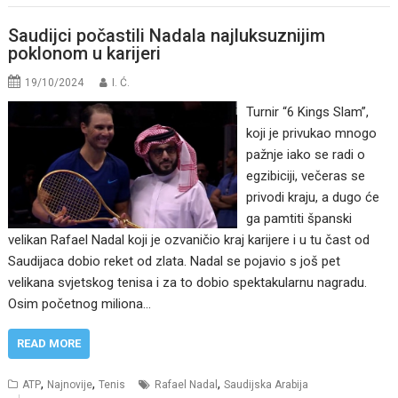
Saudijci počastili Nadala najluksuznijim
poklonom u karijeri
19/10/2024
I. Ć.
Turnir “6 Kings Slam”,
koji je privukao mnogo
pažnje iako se radi o
egzibiciji, večeras se
privodi kraju, a dugo će
ga pamtiti španski
velikan Rafael Nadal koji je ozvaničio kraj karijere i u tu čast od
Saudijaca dobio reket od zlata. Nadal se pojavio s još pet
velikana svjetskog tenisa i za to dobio spektakularnu nagradu.
Osim početnog miliona…
READ MORE
,
,
,
ATP
Najnovije
Tenis
Rafael Nadal
Saudijska Arabija