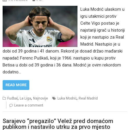
Luka Modrić ulaskom u
igru utakmici protiv
Celte Vigo postao je
najstariji igrač u historiji
koji je nastupio za Real
Madrid. Nastupio je u
dobi od 39 godina i 41 danom. Rekord je dosad držao mađarski
napadač Ferenc Puškaš, koji je 1966. nastupio u kupu protiv
Betisa u dobi od 39 godina i 36 dana. Modrić je ovim rekordom
dodatno…
READ MORE
,
,
,
Fudbal
La Liga
Najnovije
Luka Modrić
Real Madrid
Leave a comment
Sarajevo “pregazilo” Velež pred domaćom
publikom i nastavilo utrku za prvo mjesto