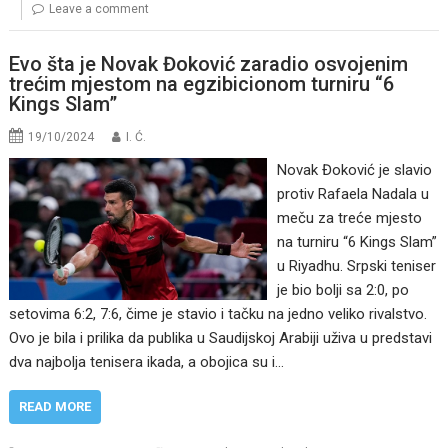
Leave a comment
Evo šta je Novak Đoković zaradio osvojenim
trećim mjestom na egzibicionom turniru “6
Kings Slam”
19/10/2024
I. Ć.
Novak Đoković je slavio
protiv Rafaela Nadala u
meču za treće mjesto
na turniru “6 Kings Slam”
u Riyadhu. Srpski teniser
je bio bolji sa 2:0, po
setovima 6:2, 7:6, čime je stavio i tačku na jedno veliko rivalstvo.
Ovo je bila i prilika da publika u Saudijskoj Arabiji uživa u predstavi
dva najbolja tenisera ikada, a obojica su i…
READ MORE