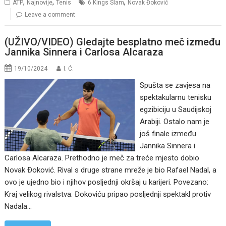
,
,
,
ATP
Najnovije
Tenis
6 Kings Slam
Novak Đoković
Leave a comment
(UŽIVO/VIDEO) Gledajte besplatno meč između
Jannika Sinnera i Carlosa Alcaraza
19/10/2024
I. Ć.
Spušta se zavjesa na
spektakularnu tenisku
egzibiciju u Saudijskoj
Arabiji. Ostalo nam je
još finale između
Jannika Sinnera i
Carlosa Alcaraza. Prethodno je meč za treće mjesto dobio
Novak Đoković. Rival s druge strane mreže je bio Rafael Nadal, a
ovo je ujedno bio i njihov posljednji okršaj u karijeri. Povezano:
Kraj velikog rivalstva: Đokoviću pripao posljednji spektakl protiv
Nadala…